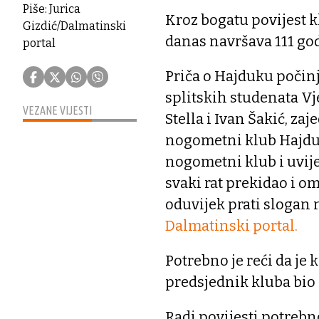
Piše: Jurica
Kroz bogatu povijest kl
Gizdić/Dalmatinski
danas navršava 111 go
portal
Priča o Hajduku počinje
splitskih studenata Vj
VEZANE VIJESTI
Stella i Ivan Šakić, z
nogometni klub Hajduk,
nogometni klub i uvije
svaki rat prekidao i om
oduvijek prati slogan n
Dalmatinski portal.
Potrebno je reći da je 
predsjednik kluba bio
Radi povijesti potrebn