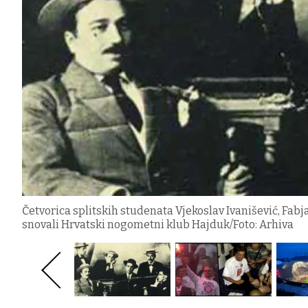
Četvorica splitskih studenata Vjekoslav Ivanišević, Fabj
snovali Hrvatski nogometni klub Hajduk/Foto: Arhiva