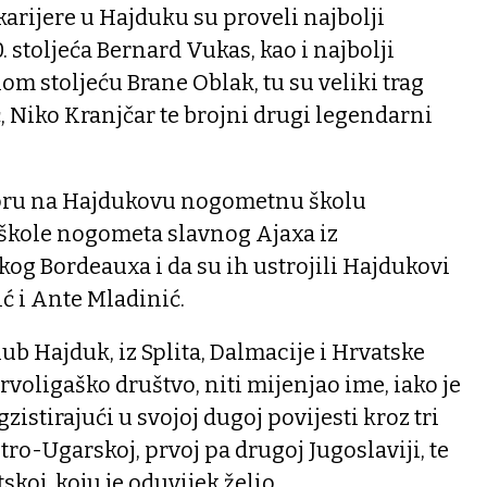
karijere u Hajduku su proveli najbolji
 stoljeća Bernard Vukas, kao i najbolji
om stoljeću Brane Oblak, tu su veliki trag
ić, Niko Kranjčar te brojni drugi legendarni
zoru na Hajdukovu nogometnu školu
škole nogometa slavnog Ajaxa iz
og Bordeauxa i da su ih ustrojili Hajdukovi
ić i Ante Mladinić.
b Hajduk, iz Splita, Dalmacije i Hrvatske
rvoligaško društvo, niti mijenjao ime, iako je
istirajući u svojoj dugoj povijesti kroz tri
stro-Ugarskoj, prvoj pa drugoj Jugoslaviji, te
koj, koju je oduvijek želio.