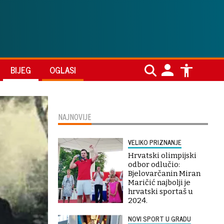
BIJEG
OGLASI
NAJNOVIJE
VELIKO PRIZNANJE
Hrvatski olimpijski
odbor odlučio:
Bjelovarčanin Miran
Maričić najbolji je
hrvatski sportaš u
2024.
NOVI SPORT U GRADU