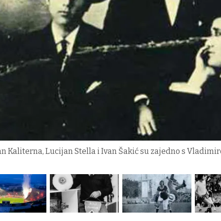
an Kaliterna, Lucijan Stella i Ivan Šakić su zajedno s Vladi