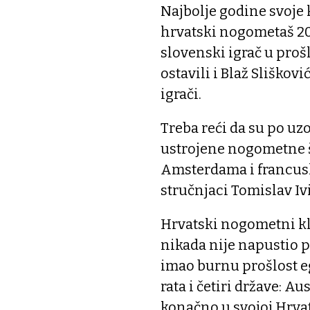
Najbolje godine svoje 
hrvatski nogometaš 20.
slovenski igrač u prošl
ostavili i Blaž Sliškov
igrači.
Treba reći da su po u
ustrojene nogometne 
Amsterdama i francusk
stručnjaci Tomislav Iv
Hrvatski nogometni klu
nikada nije napustio p
imao burnu prošlost egz
rata i četiri države: Au
konačno u svojoj Hrvats