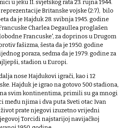
ci u jeku II. svjetskog rata 23. rujna 1944.
 reprezentacije Britanske vojske (2:7), bilo
peta da je Hajduk 28. svibnja 1945. godine
Francuske Charlea Degaullea proglašen
obodne Francuske', za doprinos u Drugom
protiv fašizma, šesta da je 1950. godine
ijednog poraza, sedma da je 1979. godine za
jljepši, stadion u Europi.
alja nose Hajdukovi igrači, kao i 12
pske. Hajduk je igrao na gotovo 500 stadiona,
na svim kontinentima, primili su ga mnogi
ci među njima i dva puta Sveti otac Ivan
a život prate njegovi izuzetno vrijedni
jegovoj Torcidi najstarijoj navijačkoj
vanoj 1950. godine.