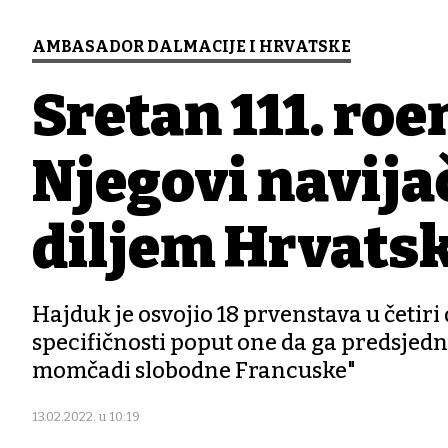
AMBASADOR DALMACIJE I HRVATSKE
Sretan 111. rođ
Njegovi navija
diljem Hrvatske
Hajduk je osvojio 18 prvenstava u četiri
specifičnosti poput one da ga predsje
momčadi slobodne Francuske"
13.02.2022. u 10:19