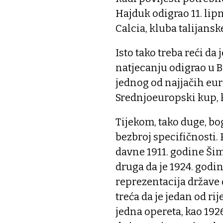
Hajduk odigrao 11. lip
Calcia, kluba talijansk
Isto tako treba reći 
natjecanju odigrao u B
jednog od najjačih eur
Srednjoeuropski kup, k
Tijekom, tako duge, bo
bezbroj specifičnosti. 
davne 1911. godine Ši
druga da je 1924. godi
reprezentacija države o
treća da je jedan od ri
jedna opereta, kao 1926