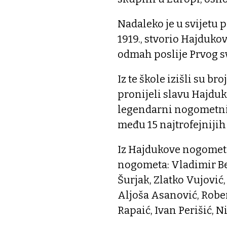
Nadaleko je u svijetu 
1919., stvorio Hajdukov
odmah poslije Prvog sv
Iz te škole izišli su bro
pronijeli slavu Hajduka
legendarni nogometni t
među 15 najtrofejnijih
Iz Hajdukove nogometne
nogometa: Vladimir Bea
Šurjak, Zlatko Vujović,
Aljoša Asanović, Robert
Rapaić, Ivan Perišić, N