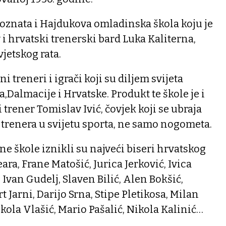
poznata i Hajdukova omladinska škola koju je
 i hrvatski trenerski bard Luka Kaliterna,
jetskog rata.
jni treneri i igrači koji su diljem svijeta
,Dalmacije i Hrvatske. Produkt te škole je i
rener Tomislav Ivić, čovjek koji se ubraja
 trenera u svijetu sporta, ne samo nogometa.
 škole iznikli su najveći biseri hrvatskog
ra, Frane Matošić, Jurica Jerković, Ivica
 Ivan Gudelj, Slaven Bilić, Alen Bokšić,
 Jarni, Darijo Srna, Stipe Pletikosa, Milan
ikola Vlašić, Mario Pašalić, Nikola Kalinić…