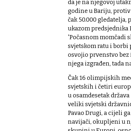
da je na njegovoj utakmi
godine u Bariju, protiv
čak 50.000 gledatelja, 
ukazom predsjednika 
'Počasnom momčadi sl
svjetskom ratu i borbi 
osvojio prvenstvo bez 
njega izgrađen, tada na
Čak 16 olimpijskih med
svjetskih i četiri euro
u osamdesetak država 
veliki svjetski državni
Pavao Drugi, a cijeli g
navijači, okupljeni u n
skupini u Europi, osno