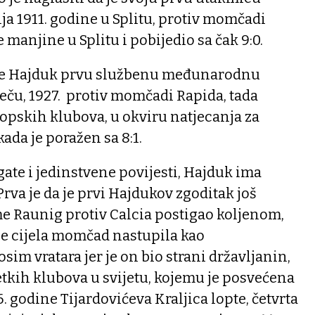
nja 1911. godine u Splitu, protiv momčadi
e manjine u Splitu i pobijedio sa čak 9:0.
da je Hajduk prvu službenu međunarodnu
eču, 1927. protiv momčadi Rapida, tada
opskih klubova, u okviru natjecanja za
ada je poražen sa 8:1.
gate i jedinstvene povijesti, Hajduk ima
Prva je da je prvi Hajdukov zgoditak još
me Raunig protiv Calcia postigao koljenom,
ne cijela momčad nastupila kao
sim vratara jer je on bio strani državljanin,
jetkih klubova u svijetu, kojemu je posvećena
. godine Tijardovićeva Kraljica lopte, četvrta