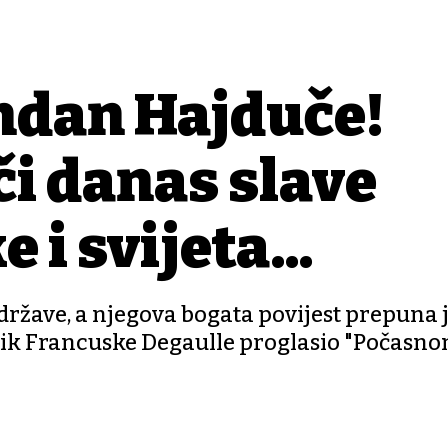
endan Hajduče!
či danas slave
 i svijeta...
 države, a njegova bogata povijest prepuna 
dnik Francuske Degaulle proglasio "Počasn