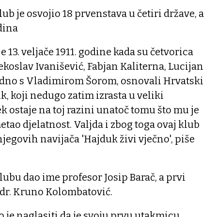
ub je osvojio 18 prvenstava u četiri države, a
dina
 13. veljače 1911. godine kada su četvorica
ekoslav Ivanišević, Fabjan Kaliterna, Lucijan
ajedno s Vladimirom Šorom, osnovali Hrvatski
 koji nedugo zatim izrasta u veliki
k ostaje na toj razini unatoč tomu što mu je
etao djelatnost. Valjda i zbog toga ovaj klub
jegovih navijača 'Hajduk živi vječno', piše
klubu dao ime profesor Josip Barač, a prvi
 dr. Kruno Kolombatović.
o je naglasiti da je svoju prvu utakmicu