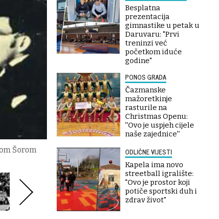
Besplatna
prezentacija
gimnastike u petak u
Daruvaru: "Prvi
treninzi već
početkom iduće
godine"
PONOS GRADA
Čazmanske
mažoretkinje
rasturile na
Christmas Openu:
''Ovo je uspjeh cijele
naše zajednice''
mirom Šorom
ODLIČNE VIJESTI
Kapela ima novo
streetball igralište:
"Ovo je prostor koji
potiče sportski duh i
zdrav život"