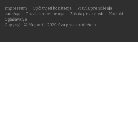
Impressum
Opći uvjeti korištenja
Pravila prenošenja
sadržaja
Pravila komentiranja
Zaštita privatnosti
Kontakt
Oglašavanje
Copyright © Mojportal 2020. Sva prava pridržana.