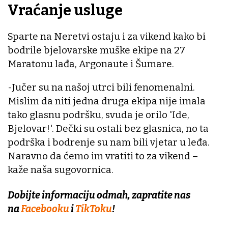
Vraćanje usluge
Sparte na Neretvi ostaju i za vikend kako bi
bodrile bjelovarske muške ekipe na 27
Maratonu lađa, Argonaute i Šumare.
-Jučer su na našoj utrci bili fenomenalni.
Mislim da niti jedna druga ekipa nije imala
tako glasnu podršku, svuda je orilo 'Ide,
Bjelovar!'. Dečki su ostali bez glasnica, no ta
podrška i bodrenje su nam bili vjetar u leđa.
Naravno da ćemo im vratiti to za vikend –
kaže naša sugovornica.
Dobijte informaciju odmah, zapratite nas
na
Facebooku
i
TikToku
!