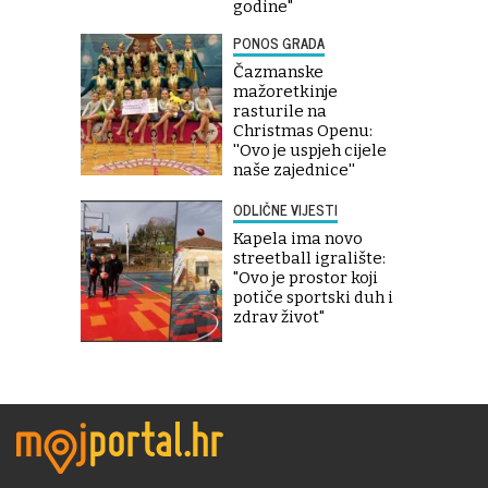
godine"
PONOS GRADA
Čazmanske
mažoretkinje
rasturile na
Christmas Openu:
''Ovo je uspjeh cijele
naše zajednice''
ODLIČNE VIJESTI
Kapela ima novo
streetball igralište:
"Ovo je prostor koji
potiče sportski duh i
zdrav život"