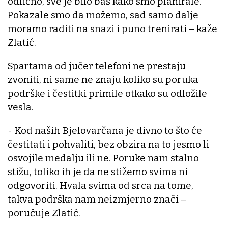
odlično, sve je bilo baš kako smo planirale.
Pokazale smo da možemo, sad samo dalje
moramo raditi na snazi i puno trenirati – kaže
Zlatić.
Spartama od jučer telefoni ne prestaju
zvoniti, ni same ne znaju koliko su poruka
podrške i čestitki primile otkako su odložile
vesla.
- Kod naših Bjelovarčana je divno to što će
čestitati i pohvaliti, bez obzira na to jesmo li
osvojile medalju ili ne. Poruke nam stalno
stižu, toliko ih je da ne stižemo svima ni
odgovoriti. Hvala svima od srca na tome,
takva podrška nam neizmjerno znači –
poručuje Zlatić.