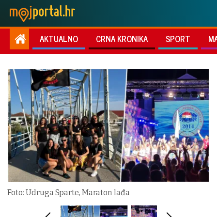
AKTUALNO
CRNA KRONIKA
SPORT
M
Foto: Udruga Sparte, Maraton lađa