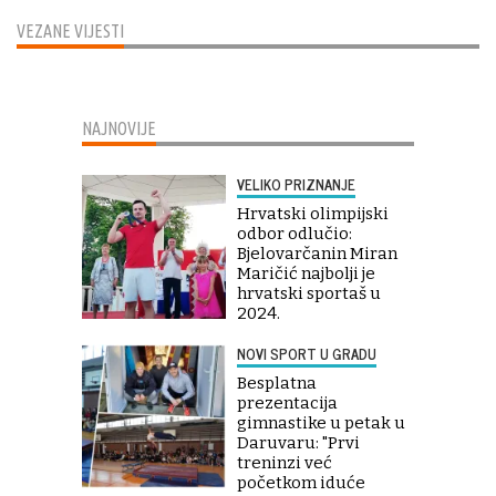
VEZANE VIJESTI
NAJNOVIJE
VELIKO PRIZNANJE
Hrvatski olimpijski
odbor odlučio:
Bjelovarčanin Miran
Maričić najbolji je
hrvatski sportaš u
2024.
NOVI SPORT U GRADU
Besplatna
prezentacija
gimnastike u petak u
Daruvaru: "Prvi
treninzi već
početkom iduće