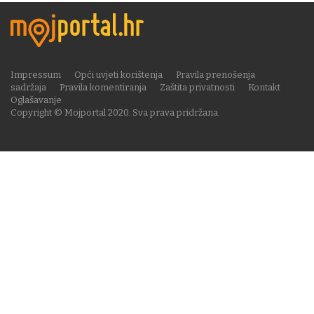
Impressum
Opći uvjeti korištenja
Pravila prenošenja
sadržaja
Pravila komentiranja
Zaštita privatnosti
Kontakt
Oglašavanje
Copyright © Mojportal 2020. Sva prava pridržana.