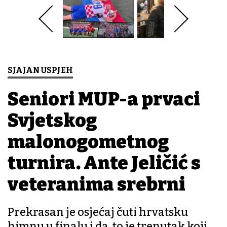
SJAJAN USPJEH
Seniori MUP-a prvaci
Svjetskog
malonogometnog
turnira. Ante Jeličić s
veteranima srebrni
Prekrasan je osjećaj čuti hrvatsku
himnu u finalu i da, to je trenutak koji