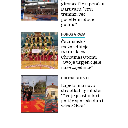
gimnastike u petak u
Daruvaru: "Prvi
treninzi već
početkom iduće
godine"
PONOS GRADA
Čazmanske
mažoretkinje
rasturile na
Christmas Openu:
''Ovo je uspjeh cijele
naše zajednice''
ODLIČNE VIJESTI
Kapela ima novo
streetball igralište:
"Ovo je prostor koji
potiče sportski duh i
zdrav život"