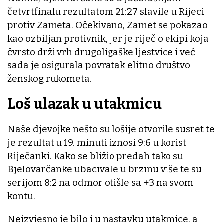
četvrtfinalu rezultatom 21:27 slavile u Rijeci
protiv Zameta. Očekivano, Zamet se pokazao
kao ozbiljan protivnik, jer je riječ o ekipi koja
čvrsto drži vrh drugoligaške ljestvice i već
sada je osigurala povratak elitno društvo
ženskog rukometa.
Loš ulazak u utakmicu
Naše djevojke nešto su lošije otvorile susret te
je rezultat u 19. minuti iznosi 9:6 u korist
Riječanki. Kako se bližio predah tako su
Bjelovarčanke ubacivale u brzinu više te su
serijom 8:2 na odmor otišle sa +3 na svom
kontu.
Neizvjesno je bilo i u nastavku utakmice, a