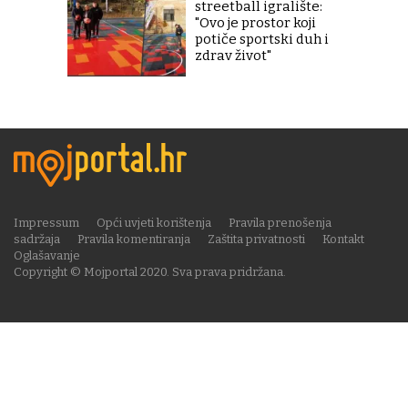
streetball igralište:
"Ovo je prostor koji
potiče sportski duh i
zdrav život"
Impressum
Opći uvjeti korištenja
Pravila prenošenja
sadržaja
Pravila komentiranja
Zaštita privatnosti
Kontakt
Oglašavanje
Copyright © Mojportal 2020. Sva prava pridržana.