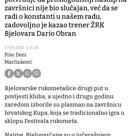
završnici nije bio slučajan, već da se
radi o konstanti u našem radu,
zadovoljno je kazao trener ŽRK
Bjelovara Dario Obran
07.04.2022. u 15:26
Piše: Deni
Marčinković
Bjelovarske rukometašice drugi put u
povijesti kluba, a ujedno i drugu godinu
zaredom izborile su plasman na završnicu
hrvatskog Kupa, koja se tradicionalno igra u
sklopu Festivala rukometa.
Naime, Bjelovarčane su u jučerašnjem