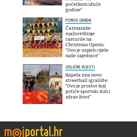
početkom iduće
godine"
PONOS GRADA
Čazmanske
mažoretkinje
rasturile na
Christmas Openu:
''Ovo je uspjeh cijele
naše zajednice''
ODLIČNE VIJESTI
Kapela ima novo
streetball igralište:
"Ovo je prostor koji
potiče sportski duh i
zdrav život"