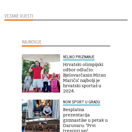
VEZANE VIJESTI
NAJNOVIJE
VELIKO PRIZNANJE
Hrvatski olimpijski
odbor odlučio:
Bjelovarčanin Miran
Maričić najbolji je
hrvatski sportaš u
2024.
NOVI SPORT U GRADU
Besplatna
prezentacija
gimnastike u petak u
Daruvaru: "Prvi
treninzi već