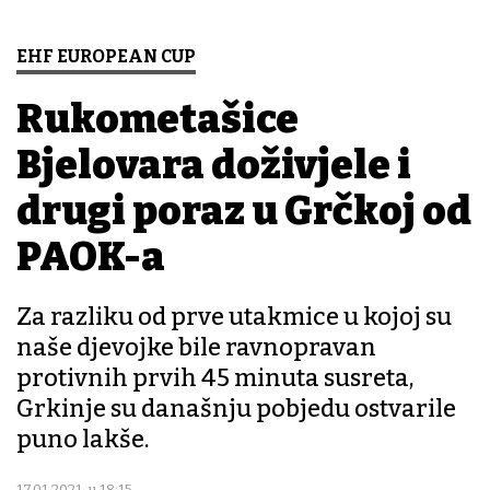
EHF EUROPEAN CUP
Rukometašice
Bjelovara doživjele i
drugi poraz u Grčkoj od
PAOK-a
Za razliku od prve utakmice u kojoj su
naše djevojke bile ravnopravan
protivnih prvih 45 minuta susreta,
Grkinje su današnju pobjedu ostvarile
puno lakše.
17.01.2021. u 18:15