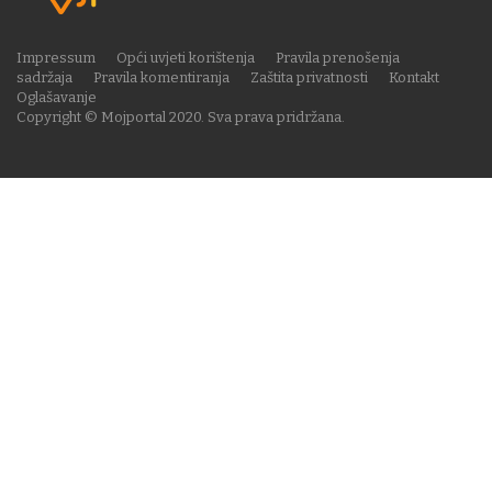
Impressum
Opći uvjeti korištenja
Pravila prenošenja
sadržaja
Pravila komentiranja
Zaštita privatnosti
Kontakt
Oglašavanje
Copyright © Mojportal 2020. Sva prava pridržana.