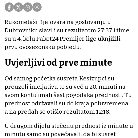
Rukometaši Bjelovara na gostovanju u
Dubrovniku slavili su rezultatom 27:37 i time
su u 4. kolu Paket24 Premijer lige uknjižili
prvu ovosezonsku pobjedu.
Uvjerljivi od prve minute
Od samog početka susreta Kesizupci su
preuzeli inicijativu te su već u 20. minuti na
svom kontu imali šest pogodaka prednosti. Tu
prednost održavali su do kraja poluvremena,
a na predah se otišlo rezultatom 12:18.
U drugom dijelu stečenu prednost iz minute u
minutu samo su povećavali, da bi susret