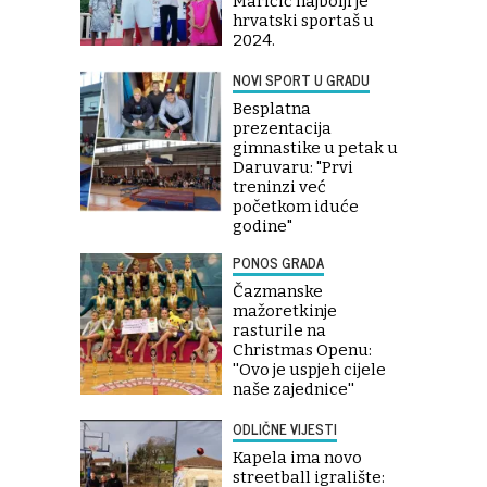
Maričić najbolji je
hrvatski sportaš u
2024.
NOVI SPORT U GRADU
Besplatna
prezentacija
gimnastike u petak u
Daruvaru: "Prvi
treninzi već
početkom iduće
godine"
PONOS GRADA
Čazmanske
mažoretkinje
rasturile na
Christmas Openu:
''Ovo je uspjeh cijele
naše zajednice''
ODLIČNE VIJESTI
Kapela ima novo
streetball igralište: