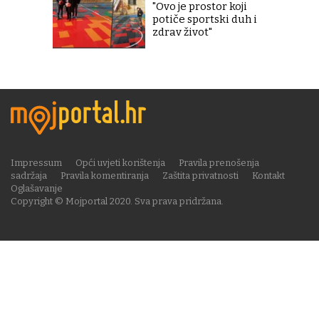
"Ovo je prostor koji
potiče sportski duh i
zdrav život"
Impressum
Opći uvjeti korištenja
Pravila prenošenja
sadržaja
Pravila komentiranja
Zaštita privatnosti
Kontakt
Oglašavanje
Copyright © Mojportal 2020. Sva prava pridržana.