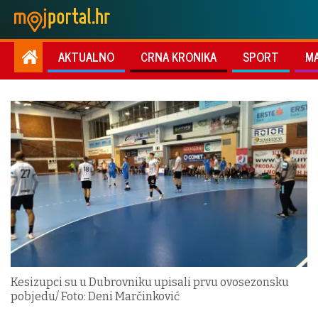
AKTUALNO
CRNA KRONIKA
SPORT
M
Kesizupci su u Dubrovniku upisali prvu ovosezonsku
pobjedu/ Foto: Deni Marčinković