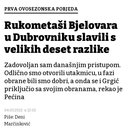
PRVA OVOSEZONSKA POBJEDA
Rukometaši Bjelovara
u Dubrovniku slavili s
velikih deset razlike
Zadovoljan sam današnjim pristupom.
Odlično smo otvorili utakmicu, u fazi
obrane bili smo dobri, a onda se i Grgić
priključio sa svojim obranama, rekao je
Pećina
04.03.2022. u 12:02
Piše: Deni
Marčinković