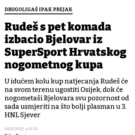
DRUGOLIGAŠ IPAK PREJAK
Rudeš s pet komada
izbacio Bjelovar iz
SuperSport Hrvatskog
nogometnog kupa
U idućem kolu kup natjecanja Rudeš će
na svom terenu ugostiti Osijek, dok će
nogometaši Bjelovara svu pozornost od
sada usmjeriti na što bolji plasman u 3.
HNL Sjever
04.03.2022. u 11:53