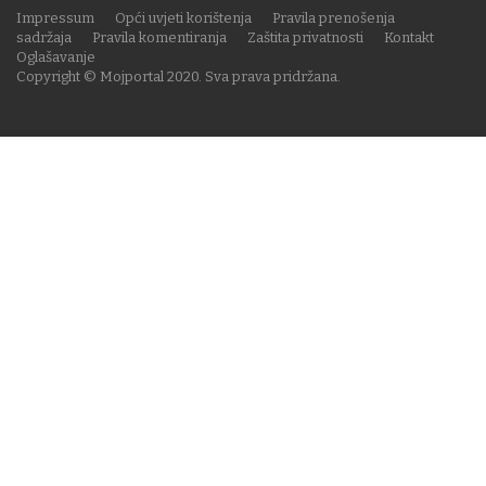
Impressum
Opći uvjeti korištenja
Pravila prenošenja
sadržaja
Pravila komentiranja
Zaštita privatnosti
Kontakt
Oglašavanje
Copyright © Mojportal 2020. Sva prava pridržana.