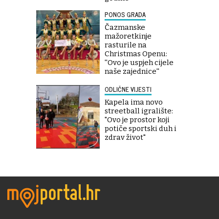
PONOS GRADA
Čazmanske
mažoretkinje
rasturile na
Christmas Openu:
''Ovo je uspjeh cijele
naše zajednice''
ODLIČNE VIJESTI
Kapela ima novo
streetball igralište:
"Ovo je prostor koji
potiče sportski duh i
zdrav život"