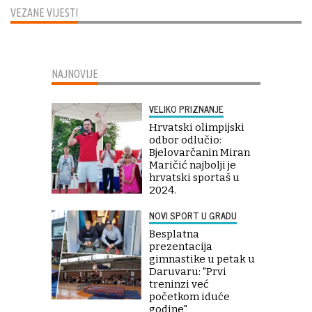
VEZANE VIJESTI
NAJNOVIJE
VELIKO PRIZNANJE
Hrvatski olimpijski
odbor odlučio:
Bjelovarčanin Miran
Maričić najbolji je
hrvatski sportaš u
2024.
NOVI SPORT U GRADU
Besplatna
prezentacija
gimnastike u petak u
Daruvaru: "Prvi
treninzi već
početkom iduće
godine"