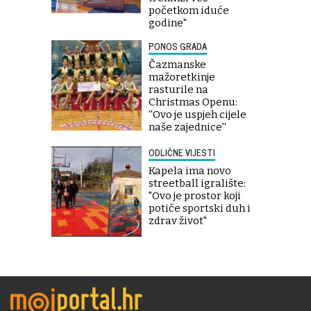
početkom iduće
godine"
PONOS GRADA
Čazmanske
mažoretkinje
rasturile na
Christmas Openu:
''Ovo je uspjeh cijele
naše zajednice''
ODLIČNE VIJESTI
Kapela ima novo
streetball igralište:
"Ovo je prostor koji
potiče sportski duh i
zdrav život"