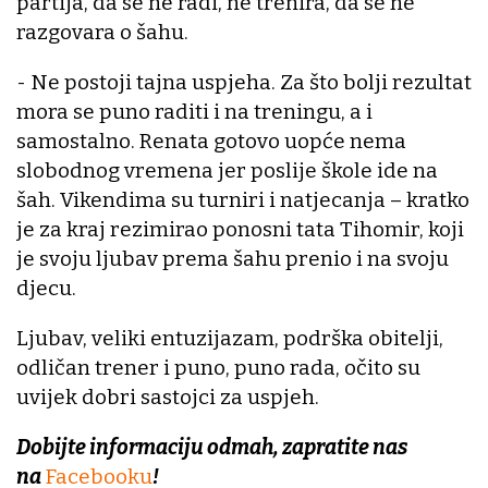
partija, da se ne radi, ne trenira, da se ne
razgovara o šahu.
- Ne postoji tajna uspjeha. Za što bolji rezultat
mora se puno raditi i na treningu, a i
samostalno. Renata gotovo uopće nema
slobodnog vremena jer poslije škole ide na
šah. Vikendima su turniri i natjecanja – kratko
je za kraj rezimirao ponosni tata Tihomir, koji
je svoju ljubav prema šahu prenio i na svoju
djecu.
Ljubav, veliki entuzijazam, podrška obitelji,
odličan trener i puno, puno rada, očito su
uvijek dobri sastojci za uspjeh.
Dobijte informaciju odmah, zapratite nas
na
Facebooku
!