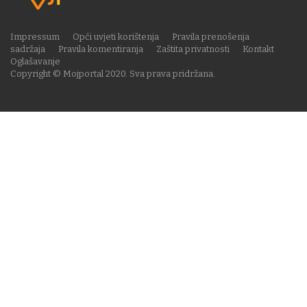
Impressum
Opći uvjeti korištenja
Pravila prenošenja
sadržaja
Pravila komentiranja
Zaštita privatnosti
Kontakt
Oglašavanje
Copyright © Mojportal 2020. Sva prava pridržana.