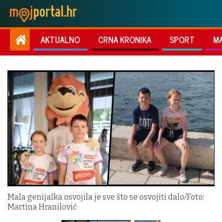
AKTUALNO
CRNA KRONIKA
SPORT
M
Mala genijalka osvojila je sve što se osvojiti dalo/Foto:
Martina Hranilović