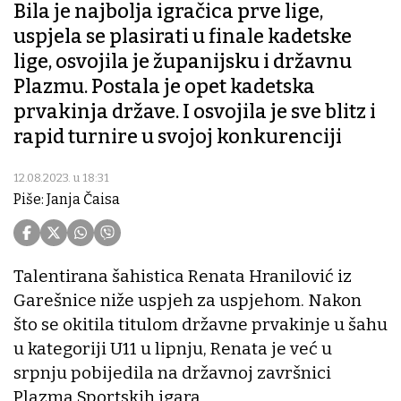
Bila je najbolja igračica prve lige,
uspjela se plasirati u finale kadetske
lige, osvojila je županijsku i državnu
Plazmu. Postala je opet kadetska
prvakinja države. I osvojila je sve blitz i
rapid turnire u svojoj konkurenciji
12.08.2023. u 18:31
Piše: Janja Čaisa
Talentirana šahistica Renata Hranilović iz
Garešnice niže uspjeh za uspjehom. Nakon
što se okitila titulom državne prvakinje u šahu
u kategoriji U11 u lipnju, Renata je već u
srpnju pobijedila na državnoj završnici
Plazma Sportskih igara.