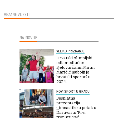
VEZANE VIJESTI
NAJNOVIJE
VELIKO PRIZNANJE
Hrvatski olimpijski
odbor odlučio:
Bjelovarčanin Miran
Maričić najbolji je
hrvatski sportaš u
2024.
NOVI SPORT U GRADU
Besplatna
prezentacija
gimnastike u petak u
Daruvaru: "Prvi
treninzi već