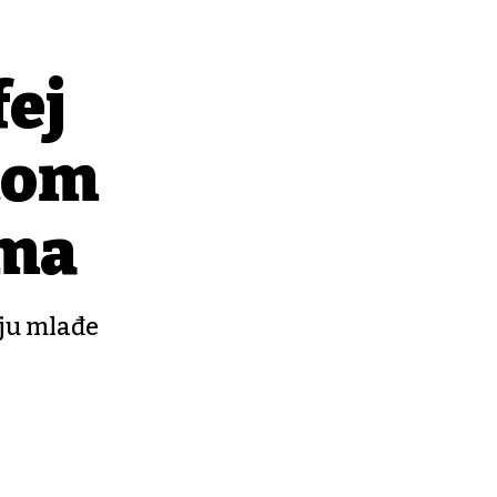
fej
atom
ima
iju mlađe