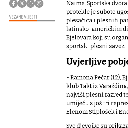
Naime, Sportska dvora
protekle je subote ugos
VEZANE VIJESTI
plesačica i plesnih pa
latinsko-američkim di
Bjelovara koji su organ
sportski plesni savez.
Uvjerljive pobj
- Ramona Pečar (12), B
klub Takt iz Varaždina,
najviši plesni razred 
umijeću s još tri repre
Elenom Stiplošek i Eno
Sve djevojke su prikaz