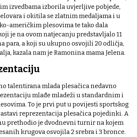
im izvedbama izborila uvjerljive pobjede,
jelovara i okitila se zlatnim medaljama i u
sko-američkim plesovima te tako dala
ji je na ovom natjecanju predstavljalo 11
na para, a koji su ukupno osvojili 20 odličja,
dalja, kazala nam je Ramonina mama Jelena.
zentaciju
no talentirana mlada plesačica nedavno
prezentaciju mlađe mladeži u standardnim i
sovima. To je prvi put u povijesti sportskog
sastavi reprezentacija plesačica pojedinki. A
 prethodio je dvodnevni turnir na kojem
esanih krugova osvojila 2 srebra i 3 bronce.