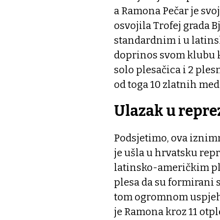
a Ramona Pečar je svoj
osvojila Trofej grada B
standardnim i u latin
doprinos svom klubu ko
solo plesačica i 2 ples
od toga 10 zlatnih me
Ulazak u repre
Podsjetimo, ova iznim
je ušla u hrvatsku re
latinsko-američkim ple
plesa da su formirani 
tom ogromnom uspjehu
je Ramona kroz 11 otpl