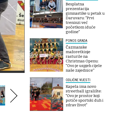
Besplatna
prezentacija
gimnastike u petak u
Daruvaru: "Prvi
treninzi već
početkom iduće
godine"
PONOS GRADA
Čazmanske
mažoretkinje
rasturile na
Christmas Openu:
''Ovo je uspjeh cijele
naše zajednice''
ODLIČNE VIJESTI
Kapela ima novo
streetball igralište:
"Ovo je prostor koji
potiče sportski duh i
zdrav život"