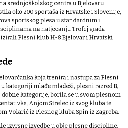
na srednjoškolskog centra u Bjelovaru
tila oko 200 sportaša iz Hrvatske i Slovenije,
rova sportskog plesa u standardnim i
sciplinama na natjecanju Trofej grada
izirali Plesni klub H-8 Bjelovar i Hrvatski
ede
jelovarčanka koja trenira i nastupa za Plesni
 u kategoriji mlađe mladeži, plesni razred B,
te dobne kategorije, borila se u svom plesnom
zentativke, Anjom Strelec iz svog kluba te
m Volarić iz Plesnog kluba Spin iz Zagreba.
ale izvrsne izvedbe u obje plesne discipline,