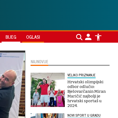
BIJEG
OGLASI
NAJNOVIJE
VELIKO PRIZNANJE
Hrvatski olimpijski
odbor odlučio:
Bjelovarčanin Miran
Maričić najbolji je
hrvatski sportaš u
2024.
NOVI SPORT U GRADU