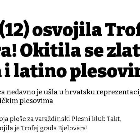
12) osvojila Tro
a! Okitila se zl
i latino plesov
ca nedavno je ušla u hrvatsku reprezentac
ričkim plesovima
ja pleše za varaždinski Plesni klub Takt,
jila je Trofej grada Bjelovara!