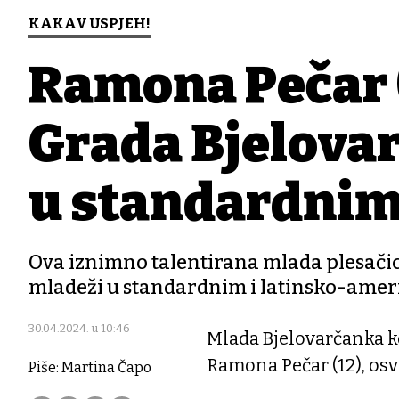
KAKAV USPJEH!
Ramona Pečar (
Grada Bjelovar
u standardnim 
Ova iznimno talentirana mlada plesači
mladeži u standardnim i latinsko-ame
30.04.2024. u 10:46
Mlada Bjelovarčanka ko
Ramona Pečar (12), osvo
Piše: Martina Čapo