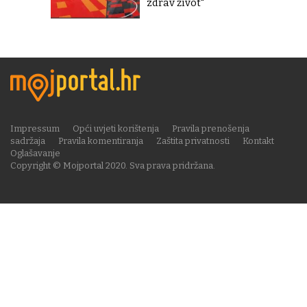
zdrav život"
Impressum
Opći uvjeti korištenja
Pravila prenošenja
sadržaja
Pravila komentiranja
Zaštita privatnosti
Kontakt
Oglašavanje
Copyright © Mojportal 2020. Sva prava pridržana.