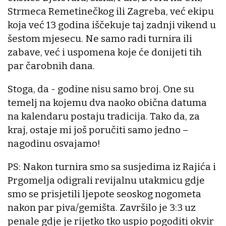
Strmeca Remetinečkog ili Zagreba, već ekipu
koja već 13 godina iščekuje taj zadnji vikend u
šestom mjesecu. Ne samo radi turnira ili
zabave, već i uspomena koje će donijeti tih
par čarobnih dana.
Stoga, da - godine nisu samo broj. One su
temelj na kojemu dva naoko obična datuma
na kalendaru postaju tradicija. Tako da, za
kraj, ostaje mi još poručiti samo jedno –
nagodinu osvajamo!
PS: Nakon turnira smo sa susjedima iz Rajića i
Prgomelja odigrali revijalnu utakmicu gdje
smo se prisjetili ljepote seoskog nogometa
nakon par piva/gemišta. Završilo je 3:3 uz
penale gdje je rijetko tko uspio pogoditi okvir