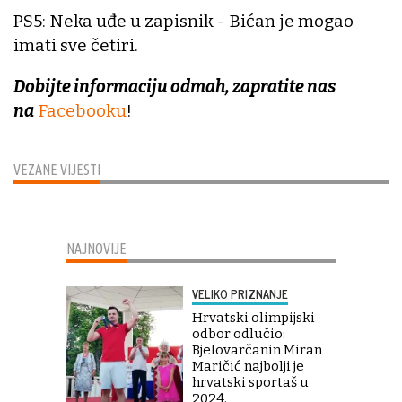
PS5: Neka uđe u zapisnik - Bićan je mogao
imati sve četiri.
Dobijte informaciju odmah, zapratite nas
na
Facebooku
!
VEZANE VIJESTI
NAJNOVIJE
VELIKO PRIZNANJE
Hrvatski olimpijski
odbor odlučio:
Bjelovarčanin Miran
Maričić najbolji je
hrvatski sportaš u
2024.