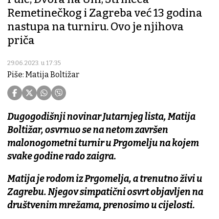
Remetinečkog i Zagreba već 13 godina
nastupa na turniru. Ovo je njihova
priča
29.06.2023. u 17:35
Piše: Matija Boltižar
Dugogodišnji novinar Jutarnjeg lista, Matija
Boltižar, osvrnuo se na netom završen
malonogometni turnir u Prgomelju na kojem
svake godine rado zaigra.
Matija je rodom iz Prgomelja, a trenutno živi u
Zagrebu. Njegov simpatični osvrt objavljen na
društvenim mrežama, prenosimo u cijelosti.