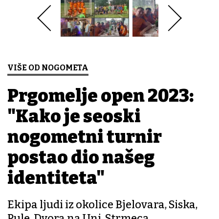
VIŠE OD NOGOMETA
Prgomelje open 2023:
"Kako je seoski
nogometni turnir
postao dio našeg
identiteta"
Ekipa ljudi iz okolice Bjelovara, Siska,
Pule, Dvora na Uni, Strmeca