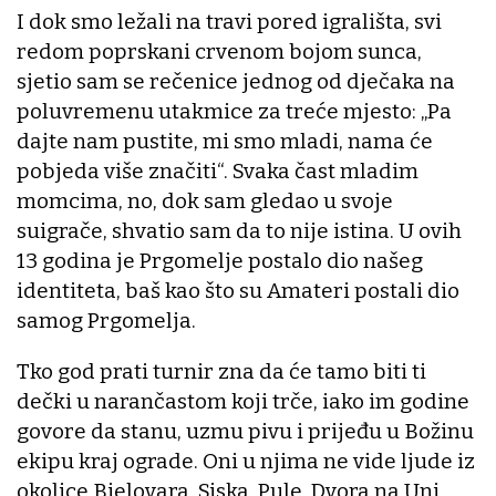
I dok smo ležali na travi pored igrališta, svi
redom poprskani crvenom bojom sunca,
sjetio sam se rečenice jednog od dječaka na
poluvremenu utakmice za treće mjesto: „Pa
dajte nam pustite, mi smo mladi, nama će
pobjeda više značiti“. Svaka čast mladim
momcima, no, dok sam gledao u svoje
suigrače, shvatio sam da to nije istina. U ovih
13 godina je Prgomelje postalo dio našeg
identiteta, baš kao što su Amateri postali dio
samog Prgomelja.
Tko god prati turnir zna da će tamo biti ti
dečki u narančastom koji trče, iako im godine
govore da stanu, uzmu pivu i prijeđu u Božinu
ekipu kraj ograde. Oni u njima ne vide ljude iz
okolice Bjelovara, Siska, Pule, Dvora na Uni,