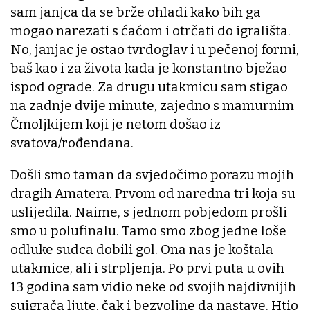
sam janjca da se brže ohladi kako bih ga
mogao narezati s ćaćom i otrčati do igrališta.
No, janjac je ostao tvrdoglav i u pečenoj formi,
baš kao i za života kada je konstantno bježao
ispod ograde. Za drugu utakmicu sam stigao
na zadnje dvije minute, zajedno s mamurnim
Čmoljkijem koji je netom došao iz
svatova/rođendana.
Došli smo taman da svjedočimo porazu mojih
dragih Amatera. Prvom od naredna tri koja su
uslijedila. Naime, s jednom pobjedom prošli
smo u polufinalu. Tamo smo zbog jedne loše
odluke sudca dobili gol. Ona nas je koštala
utakmice, ali i strpljenja. Po prvi puta u ovih
13 godina sam vidio neke od svojih najdivnijih
suigrača ljute, čak i bezvoljne da nastave. Htio