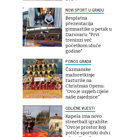
NOVI SPORT U GRADU
Besplatna
prezentacija
gimnastike u petak u
Daruvaru: "Prvi
treninzi već
početkom iduće
godine"
PONOS GRADA
Čazmanske
mažoretkinje
rasturile na
Christmas Openu:
''Ovo je uspjeh cijele
naše zajednice''
ODLIČNE VIJESTI
Kapela ima novo
streetball igralište:
"Ovo je prostor koji
potiče sportski duh i