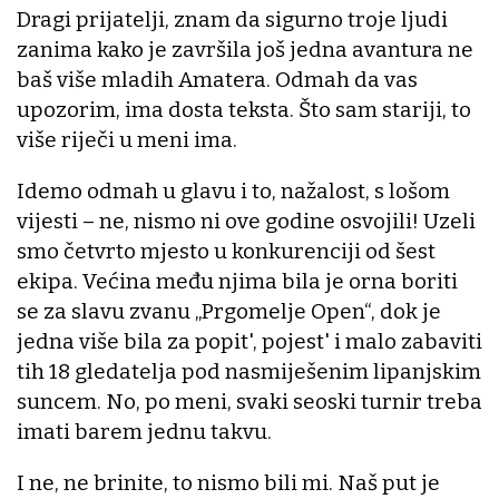
Dragi prijatelji, znam da sigurno troje ljudi
zanima kako je završila još jedna avantura ne
baš više mladih Amatera. Odmah da vas
upozorim, ima dosta teksta. Što sam stariji, to
više riječi u meni ima.
Idemo odmah u glavu i to, nažalost, s lošom
vijesti – ne, nismo ni ove godine osvojili! Uzeli
smo četvrto mjesto u konkurenciji od šest
ekipa. Većina među njima bila je orna boriti
se za slavu zvanu „Prgomelje Open“, dok je
jedna više bila za popit', pojest' i malo zabaviti
tih 18 gledatelja pod nasmiješenim lipanjskim
suncem. No, po meni, svaki seoski turnir treba
imati barem jednu takvu.
I ne, ne brinite, to nismo bili mi. Naš put je