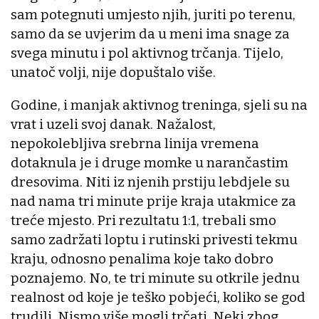
sam potegnuti umjesto njih, juriti po terenu,
samo da se uvjerim da u meni ima snage za
svega minutu i pol aktivnog trčanja. Tijelo,
unatoč volji, nije dopuštalo više.
Godine, i manjak aktivnog treninga, sjeli su na
vrat i uzeli svoj danak. Nažalost,
nepokolebljiva srebrna linija vremena
dotaknula je i druge momke u narančastim
dresovima. Niti iz njenih prstiju lebdjele su
nad nama tri minute prije kraja utakmice za
treće mjesto. Pri rezultatu 1:1, trebali smo
samo zadržati loptu i rutinski privesti tekmu
kraju, odnosno penalima koje tako dobro
poznajemo. No, te tri minute su otkrile jednu
realnost od koje je teško pobjeći, koliko se god
trudili. Nismo više mogli trčati. Neki zbog