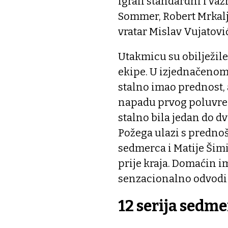
igrali standardni i važ
Sommer, Robert Mrkalj
vratar Mislav Vujatović
Utakmicu su obilježile
ekipe. U izjednačeno
stalno imao prednost, 
napadu prvog poluvre
stalno bila jedan do dv
Požega ulazi s prednoš
sedmerca i Matije Šimi
prije kraja. Domaćin im
senzacionalno odvodi 
12 serija sedm