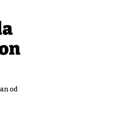
la
kon
dan od