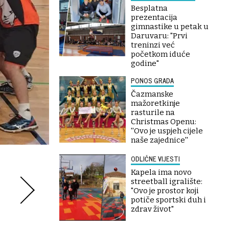
Besplatna
prezentacija
gimnastike u petak u
Daruvaru: "Prvi
treninzi već
početkom iduće
godine"
PONOS GRADA
Čazmanske
mažoretkinje
rasturile na
Christmas Openu:
''Ovo je uspjeh cijele
naše zajednice''
ODLIČNE VIJESTI
Kapela ima novo
streetball igralište:
"Ovo je prostor koji
potiče sportski duh i
zdrav život"