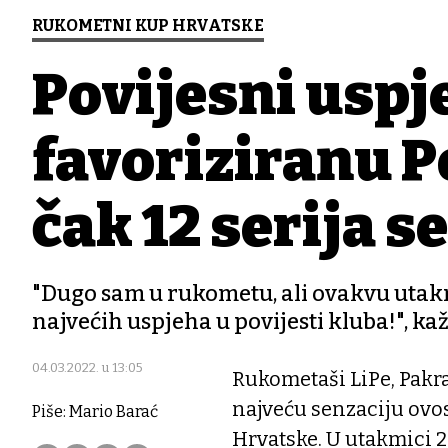
RUKOMETNI KUP HRVATSKE
Povijesni uspje
favoriziranu 
čak 12 serija 
"Dugo sam u rukometu, ali ovakvu utakm
najvećih uspjeha u povijesti kluba!", k
04.03.2022. u 13:05
Rukometaši LiPe, Pakra
najveću senzaciju ov
Piše: Mario Barać
Hrvatske. U utakmici 2.