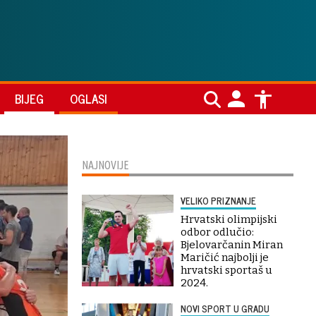
BIJEG
OGLASI
NAJNOVIJE
VELIKO PRIZNANJE
Hrvatski olimpijski
odbor odlučio:
Bjelovarčanin Miran
Maričić najbolji je
hrvatski sportaš u
2024.
NOVI SPORT U GRADU