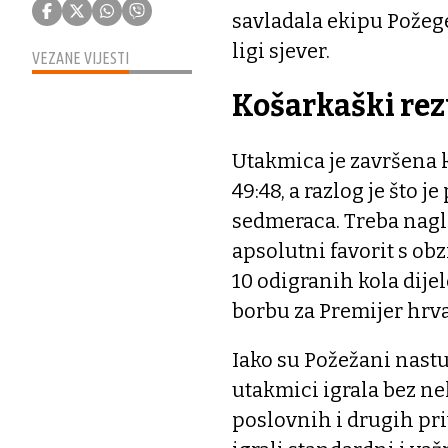
savladala ekipu Požege
ligi sjever.
VEZANE VIJESTI
Košarkaški rez
Utakmica je završena 
49:48, a razlog je što 
sedmeraca. Treba nagla
apsolutni favorit s o
10 odigranih kola dijel
borbu za Premijer hrv
Iako su Požežani nastu
utakmici igrala bez ne
poslovnih i drugih pri