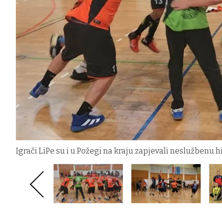
Igrači LiPe su i u Požegi na kraju zapjevali neslužbenu