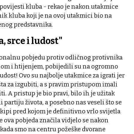
povijesti kluba - rekao je nakon utakmice
ik kluba koji je na ovoj utakmici bio na
benog predstavnika.
a, srce i ludost"
ionalnu pobjedu protiv odličnog protivnika
om i htijenjem, pobijedili su na ogromno
 ludost! Ovo su najbolje utakmice za igrati jer
ta za izgubiti, a s pravim pristupom imali
. A pristup je bio pravi, bilo ih je užitak
li partiju života, a posebno nas veseli što se
ekipi pred kojom je definitivno vrlo svijetla
e ova pobjeda značila vidjelo se nakon
 kada smo na centru požeške dvorane