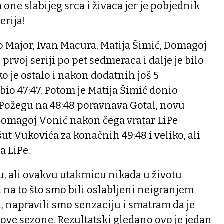
 one slabijeg srca i živaca jer je pobjednik
erija!
ko Major, Ivan Macura, Matija Šimić, Domagoj
 prvoj seriji po pet sedmeraca i dalje je bilo
ko je ostalo i nakon dodatnih još 5
bio 47:47. Potom je Matija Šimić donio
a Požegu na 48:48 poravnava Gotal, novu
Domagoj Vonić nakon čega vratar LiPe
ut Vukovića za konačnih 49:48 i veliko, ali
a LiPe.
, ali ovakvu utakmicu nikada u životu
a na to što smo bili oslabljeni neigranjem
, napravili smo senzaciju i smatram da je
ove sezone. Rezultatski gledano ovo je jedan