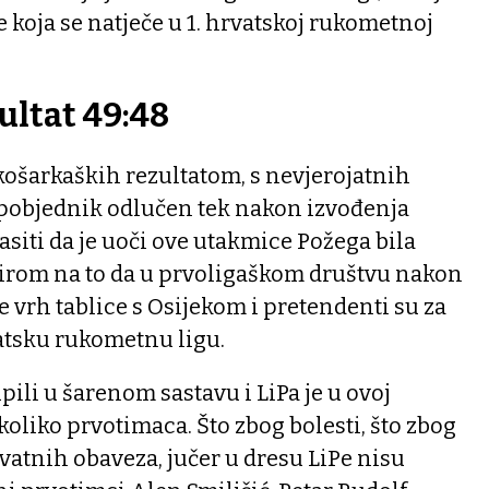
 koja se natječe u 1. hrvatskoj rukometnoj
ultat 49:48
košarkaških rezultatom, s nevjerojatnih
je pobjednik odlučen tek nakon izvođenja
siti da je uoči ove utakmice Požega bila
bzirom na to da u prvoligaškom društvu nakon
e vrh tablice s Osijekom i pretendenti su za
atsku rukometnu ligu.
pili u šarenom sastavu i LiPa je u ovoj
koliko prvotimaca. Što zbog bolesti, što zbog
vatnih obaveza, jučer u dresu LiPe nisu