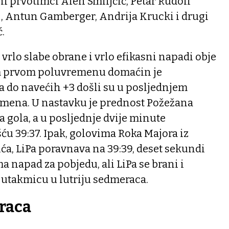
ni prvotimci Alen Smiljčić, Petar Rudolf
, Antun Gamberger, Andrija Krucki i drugi
.
 vrlo slabe obrane i vrlo efikasni napadi obje
m prvom poluvremenu domaćin je
a do navećih +3 došli su u posljednjem
mena. U nastavku je prednost Požežana
a gola, a u posljednje dvije minute
ću 39:37. Ipak, golovima Roka Majora iz
ća, LiPa poravnava na 39:39, deset sekundi
a napad za pobjedu, ali LiPa se brani i
utakmicu u lutriju sedmeraca.
eraca