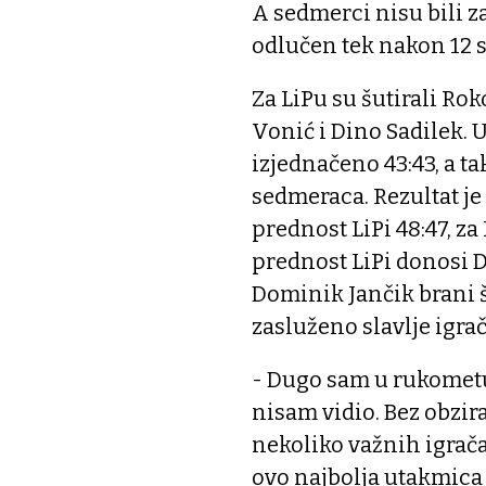
A sedmerci nisu bili za
odlučen tek nakon 12 s
Za LiPu su šutirali Ro
Vonić i Dino Sadilek. U
izjednačeno 43:43, a ta
sedmeraca. Rezultat je 
prednost LiPi 48:47, z
prednost LiPi donosi 
Dominik Jančik brani š
zasluženo slavlje igrač
- Dugo sam u rukometu
nisam vidio. Bez obzir
nekoliko važnih igrača
ovo najbolja utakmica 