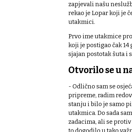
zapjevali našu nesluž
rekao je Lopar koji je 
utakmici.
Prvo ime utakmice pro
koji je postigao čak 14 
sjajan postotak šuta i
Otvorilo se u 
- Odlično sam se osjeć
pripreme, radim redov
stanju i bilo je samo 
utakmica. Do sada sa
zadacima, ali se protiv
to dogodilo u tako važn