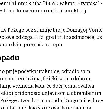
benu himnu kluba "43550 Pakrac, Hrvatska" -
čestitao domaćinima na fer i korektnoj
tiv Požege bez sumnje bio je Domagoj Vonić
golova od čega 11 iz igre i tri iz sedmeraca, uz
 samo dvije promašene lopte.
napadu
ao prije početka utakmice, odradio sam
no na treninzima, fizički sam u dobrom
pitanje vremena kada će doći jedna ovakva
m ekipi pridonosio uglavnom u obrambenim
 Požege otvorilo i u napadu. Drago mi je da se
oj utakmici kao što je ova. Igrao sam na