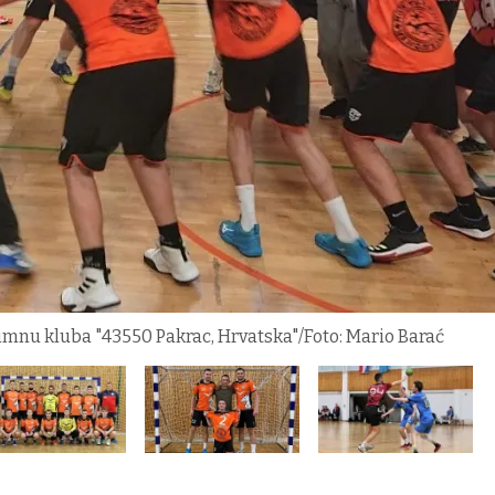
 himnu kluba "43550 Pakrac, Hrvatska"/Foto: Mario Barać