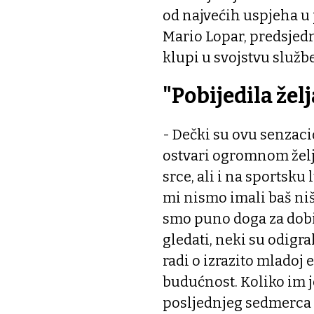
od najvećih uspjeha u 
Mario Lopar, predsjedn
klupi u svojstvu služ
"Pobijedila želj
- Dečki su ovu senzac
ostvari ogromnom želj
srce, ali i na sportsku
mi nismo imali baš niš
smo puno doga za dobiti
gledati, neki su odigra
radi o izrazito mladoj 
budućnost. Koliko im j
posljednjeg sedmerca