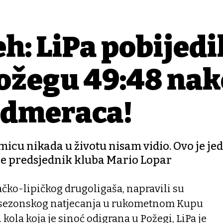
h: LiPa pobijedi
Požegu 49:48 na
sedmeraca!
icu nikada u životu nisam vidio. Ovo je je
aže predsjednik kluba Mario Lopar
čko-lipičkog drugoligaša, napravili su
osezonskog natjecanja u rukometnom Kupu
 kola koja je sinoć odigrana u Požegi, LiPa je