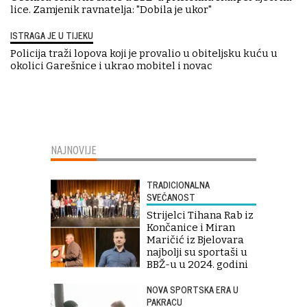
lice. Zamjenik ravnatelja: "Dobila je ukor"
ISTRAGA JE U TIJEKU
Policija traži lopova koji je provalio u obiteljsku kuću u
okolici Garešnice i ukrao mobitel i novac
NAJNOVIJE
TRADICIONALNA
SVEČANOST
Strijelci Tihana Rab iz
Končanice i Miran
Maričić iz Bjelovara
najbolji su sportaši u
BBŽ-u u 2024. godini
NOVA SPORTSKA ERA U
PAKRACU