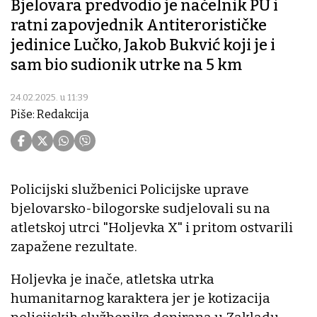
Bjelovara predvodio je načelnik PU i
ratni zapovjednik Antiterorističke
jedinice Lučko, Jakob Bukvić koji je i
sam bio sudionik utrke na 5 km
24.02.2025. u 11:39
Piše: Redakcija
Policijski službenici Policijske uprave
bjelovarsko-bilogorske sudjelovali su na
atletskoj utrci "Holjevka X" i pritom ostvarili
zapažene rezultate.
Holjevka je inače, atletska utrka
humanitarnog karaktera jer je kotizacija