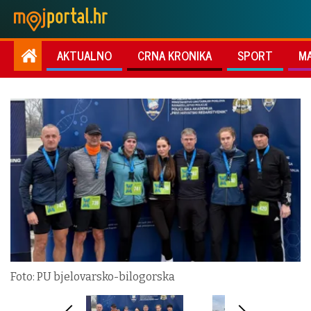
AKTUALNO
CRNA KRONIKA
SPORT
M
Foto: PU bjelovarsko-bilogorska