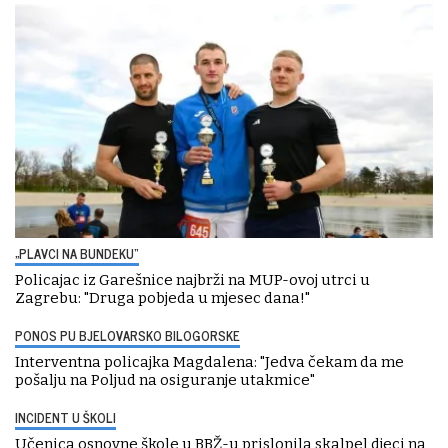
„PLAVCI NA BUNDEKU“
Policajac iz Garešnice najbrži na MUP-ovoj utrci u
Zagrebu: "Druga pobjeda u mjesec dana!"
PONOS PU BJELOVARSKO BILOGORSKE
Interventna policajka Magdalena: "Jedva čekam da me
pošalju na Poljud na osiguranje utakmice"
INCIDENT U ŠKOLI
Učenica osnovne škole u BBŽ-u prislonila skalpel djeci na