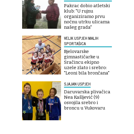
Pakrac dobio atletski
klub: "U rujnu
organiziramo prvu
noćnu utrku ulicama
našeg grada"
VELIK USPJEH MALIH
SPORTAŠICA
Bjelovarske
gimnastičarke u
Sračincu ekipno
uzele zlato i srebro:
"Leoni bila brončana"
SJAJAN USPJEH
Daruvarska plivačica
Nea Kašljević (9)
osvojila srebro i
broncu u Vukovaru