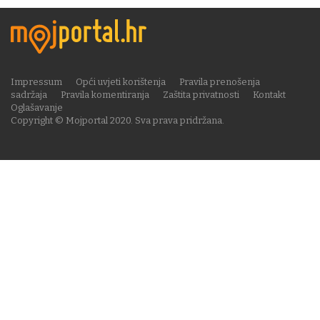
Impressum
Opći uvjeti korištenja
Pravila prenošenja
sadržaja
Pravila komentiranja
Zaštita privatnosti
Kontakt
Oglašavanje
Copyright © Mojportal 2020. Sva prava pridržana.