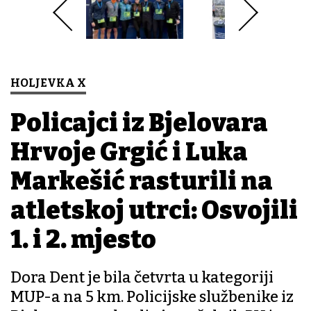
HOLJEVKA X
Policajci iz Bjelovara
Hrvoje Grgić i Luka
Markešić rasturili na
atletskoj utrci: Osvojili
1. i 2. mjesto
Dora Dent je bila četvrta u kategoriji
MUP-a na 5 km. Policijske službenike iz