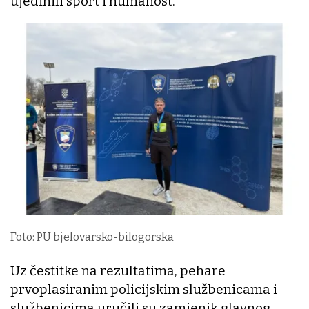
ujedinili sport i humanost.
Foto: PU bjelovarsko-bilogorska
Uz čestitke na rezultatima, pehare
prvoplasiranim policijskim službenicama i
službenicima uručili su zamjenik glavnog