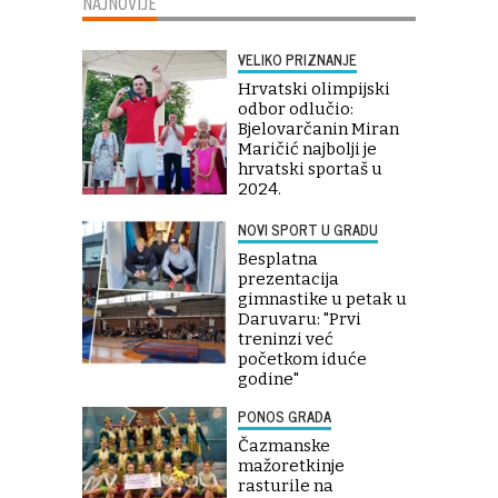
NAJNOVIJE
VELIKO PRIZNANJE
Hrvatski olimpijski
odbor odlučio:
Bjelovarčanin Miran
Maričić najbolji je
hrvatski sportaš u
2024.
NOVI SPORT U GRADU
Besplatna
prezentacija
gimnastike u petak u
Daruvaru: "Prvi
treninzi već
početkom iduće
godine"
PONOS GRADA
Čazmanske
mažoretkinje
rasturile na