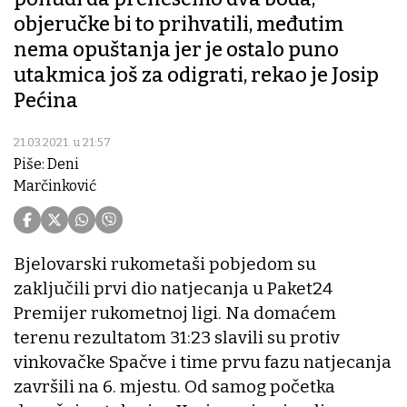
objeručke bi to prihvatili, međutim
nema opuštanja jer je ostalo puno
utakmica još za odigrati, rekao je Josip
Pećina
21.03.2021. u 21:57
Piše: Deni
Marčinković
Bjelovarski rukometaši pobjedom su
zaključili prvi dio natjecanja u Paket24
Premijer rukometnoj ligi. Na domaćem
terenu rezultatom 31:23 slavili su protiv
vinkovačke Spačve i time prvu fazu natjecanja
završili na 6. mjestu. Od samog početka