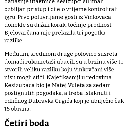
današnje utakmice Kesizupci su imali
ozbiljan pristup i cijelo vrijeme kontrolirali
igru. Prvo poluvrijeme gosti iz Vinkovaca
donekle su držali korak, točnije prednost
Bjelovarčana nije prelazila tri pogotka
razlike.
Međutim, sredinom druge polovice susreta
domaći rukometaši ubacili su u brzinu više te
stvorili veliku razliku koju Vinkovčani više
nisu mogli stići. Najefikasniji u redovima
Kesizubaca bio je Matej Vuleta sa sedam
postignutih pogodaka, a treba istaknuti i
odličnog Dubravka Grgića koji je ubilježio čak
15 obrana.
Četiri boda