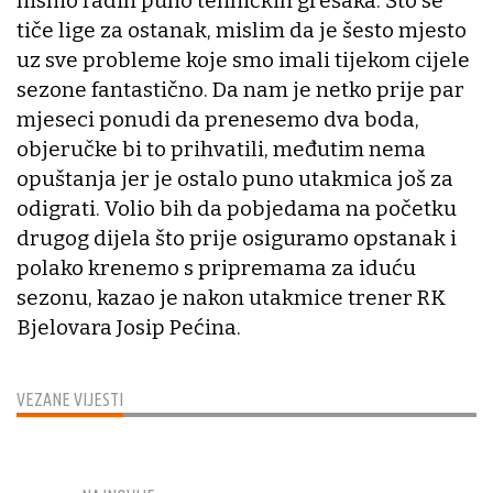
nismo radili puno tehničkih grešaka. Što se
tiče lige za ostanak, mislim da je šesto mjesto
uz sve probleme koje smo imali tijekom cijele
sezone fantastično. Da nam je netko prije par
mjeseci ponudi da prenesemo dva boda,
objeručke bi to prihvatili, međutim nema
opuštanja jer je ostalo puno utakmica još za
odigrati. Volio bih da pobjedama na početku
drugog dijela što prije osiguramo opstanak i
polako krenemo s pripremama za iduću
sezonu, kazao je nakon utakmice trener RK
Bjelovara Josip Pećina.
VEZANE VIJESTI