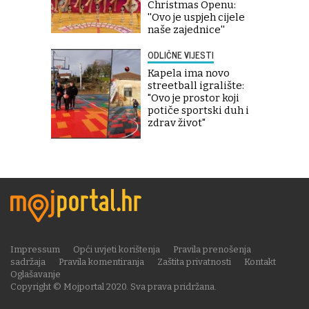
Christmas Openu:
''Ovo je uspjeh cijele
naše zajednice''
ODLIČNE VIJESTI
Kapela ima novo
streetball igralište:
"Ovo je prostor koji
potiče sportski duh i
zdrav život"
Impressum
Opći uvjeti korištenja
Pravila prenošenja
sadržaja
Pravila komentiranja
Zaštita privatnosti
Kontakt
Oglašavanje
Copyright © Mojportal 2020. Sva prava pridržana.