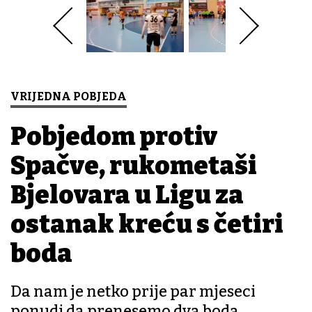
VRIJEDNA POBJEDA
Pobjedom protiv
Spačve, rukometaši
Bjelovara u Ligu za
ostanak kreću s četiri
boda
Da nam je netko prije par mjeseci
ponudi da prenesemo dva boda,