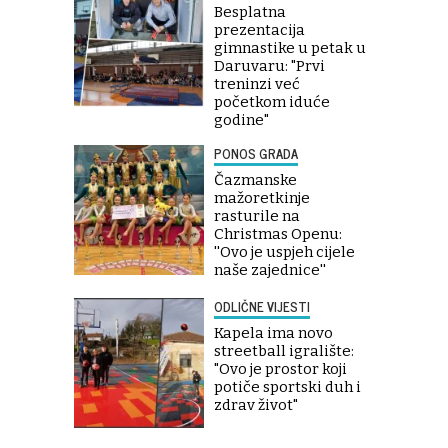
Besplatna
prezentacija
gimnastike u petak u
Daruvaru: "Prvi
treninzi već
početkom iduće
godine"
PONOS GRADA
Čazmanske
mažoretkinje
rasturile na
Christmas Openu:
''Ovo je uspjeh cijele
naše zajednice''
ODLIČNE VIJESTI
Kapela ima novo
streetball igralište:
"Ovo je prostor koji
potiče sportski duh i
zdrav život"