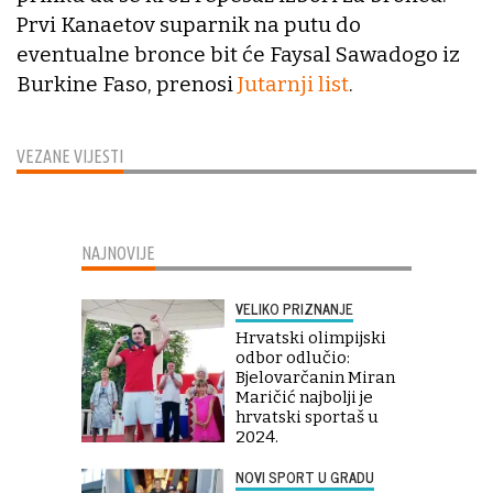
Prvi Kanaetov suparnik na putu do
eventualne bronce bit će Faysal Sawadogo iz
Burkine Faso, prenosi
Jutarnji list
.
VEZANE VIJESTI
NAJNOVIJE
VELIKO PRIZNANJE
Hrvatski olimpijski
odbor odlučio:
Bjelovarčanin Miran
Maričić najbolji je
hrvatski sportaš u
2024.
NOVI SPORT U GRADU