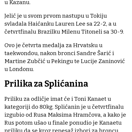
u Kazanu.
Jelić je u svom prvom nastupu u Tokiju
svladala Haićanku Lauren Lee sa 22-2, a u
četvrtfinalu Brazilku Milenu Titoneli sa 30-9.
Ovo je četvrta medalja za Hrvatsku u
taekwondou, nakon bronci Sandre Šarić i
Martine Zubčić u Pekingu te Lucije Zaninović
u Londonu.
Prilika za Splićanina
Priliku za odličje imat će i Toni Kanaet u
kategoriji do 80kg. Splićanin je u četvrtfinalu
izgubio od Rusa Maksima Hramčova, a kako je
Rus potom ušao u finale ponudio je Kanaetu
priliku da se kroz repesaž izbori za broncu.