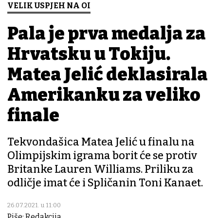
VELIK USPJEH NA OI
Pala je prva medalja za
Hrvatsku u Tokiju.
Matea Jelić deklasirala
Amerikanku za veliko
finale
Tekvondašica Matea Jelić u finalu na
Olimpijskim igrama borit će se protiv
Britanke Lauren Williams. Priliku za
odličje imat će i Spličanin Toni Kanaet.
26.07.2021. u 11:00
Piše: Redakcija