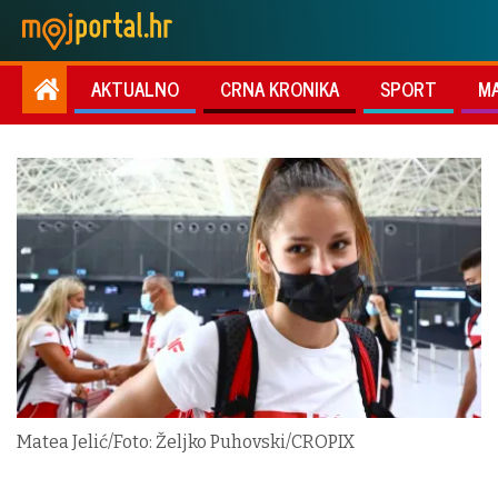
AKTUALNO
CRNA KRONIKA
SPORT
M
Matea Jelić/Foto: Željko Puhovski/CROPIX