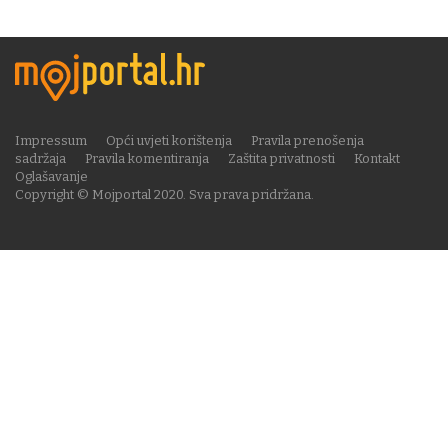
Impressum
Opći uvjeti korištenja
Pravila prenošenja
sadržaja
Pravila komentiranja
Zaštita privatnosti
Kontakt
Oglašavanje
Copyright © Mojportal 2020. Sva prava pridržana.