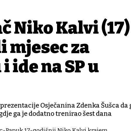
č Niko Kalvi (17)
li mjesec za
i ide na SP u
reprezentacije Osječanina Zdenka Šušca da 
gdje ga je dodatno trenirao šest dana
c-Papuk 17-godišnji Niko Kalvi krajem