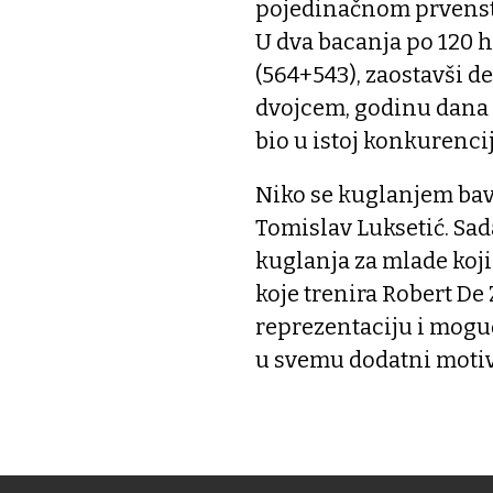
pojedinačnom prvenstv
U dva bacanja po 120 h
(564+543), zaostavši d
dvojcem, godinu dana s
bio u istoj konkurencij
Niko se kuglanjem bavi
Tomislav Luksetić. Sad
kuglanja za mlade koji 
koje trenira Robert De
reprezentaciju i mogu
u svemu dodatni motiv