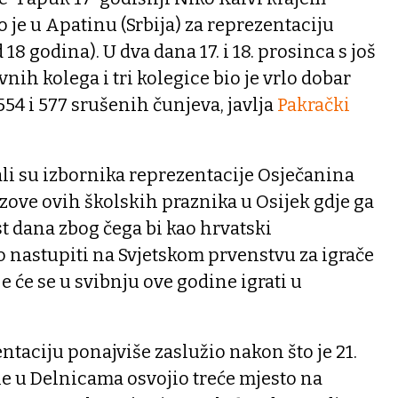
 je u Apatinu (Srbija) za reprezentaciju
18 godina). U dva dana 17. i 18. prosinca s još
nih kolega i tri kolegice bio je vrlo dobar
554 i 577 srušenih čunjeva, javlja
Pakrački
li su izbornika reprezentacije Osječanina
ove ovih školskih praznika u Osijek gdje ga
st dana zbog čega bi kao hrvatski
 nastupiti na Svjetskom prvenstvu za igrače
e će se u svibnju ove godine igrati u
ntaciju ponajviše zaslužio nakon što je 21.
e u Delnicama osvojio treće mjesto na