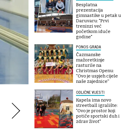
Besplatna
prezentacija
gimnastike u petak u
Daruvaru: "Prvi
treninzi već
početkom iduće
godine"
PONOS GRADA
Čazmanske
mažoretkinje
rasturile na
Christmas Openu:
''Ovo je uspjeh cijele
naše zajednice''
ODLIČNE VIJESTI
Kapela ima novo
streetball igralište:
"Ovo je prostor koji
potiče sportski duh i
zdrav život"