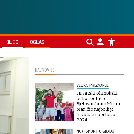
BIJEG
OGLASI
NAJNOVIJE
VELIKO PRIZNANJE
Hrvatski olimpijski
odbor odlučio:
Bjelovarčanin Miran
Maričić najbolji je
hrvatski sportaš u
2024.
NOVI SPORT U GRADU