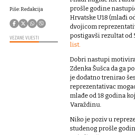
prošle godine nastupio
Piše: Redakcija
Hrvatske U18 (mlađi od 
dvojicom reprezentativ
postigavši rezultat od 
VEZANE VIJESTI
list.
Dobri nastupi motivira
Zdenka Šušca da ga poz
je dodatno trenirao še
reprezentativac mogao
mlađe od 18 godina koj
Varaždinu.
Niko je poziv u repreze
studenog prošle godin