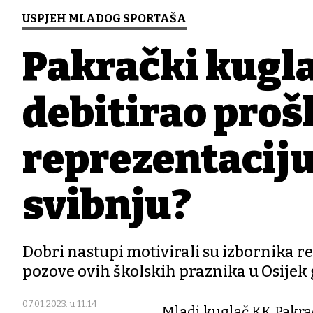
USPJEH MLADOG SPORTAŠA
Pakrački kugla
debitirao proš
reprezentaciju 
svibnju?
Dobri nastupi motivirali su izbornika 
pozove ovih školskih praznika u Osijek 
07.01.2023. u 11:14
Mladi kuglač KK Pakra