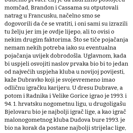
momčad, Brandon i Cassama su otputovali
natrag u Francusku, načelno smo se
dogovorili da će se vratiti, i oni sami su izrazili
tu želju jer im je ovdje lijepo, ali to ovisi o
nekim drugim faktorima. Što se tiče pojačanja
nemam nekih potreba iako su eventualna
pojačanja uvijek dobrodošla. Uglavnom, kada
bi uspjeli osvojiti naslov prvaka bio bi to jedan
od najvećih uspjeha kluba u novijoj povijesti,
kaže Dubravko koji je svojevremeno imao
odličnu igračku karijeru. U dresu Dubrave, a
potom i Radnika i Velike Gorice igrao je 1993. i
94. 1. hrvatsku nogometnu ligu, u drugoligašu
Bjelovaru bio je najbolji igrač lige, a kao igrač
malonogometnog kluba Dudova bure 1993. je
bio na korak da postane najbolji strijelac lige,