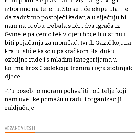
klub podnese plasman u viši rang ako ga
izborimo na terenu. Što se tiče ekipe plan je
da zadržimo postojeći kadar, a u siječnju bi
nam na probu trebala stići i dva igrača iz
Gvineje pa ćemo tek vidjeti hoće li uistinu i
biti pojačanja za momčad, tvrdi Gazić koji na
kraju ističe kako u pakračkom Hajduku
ozbiljno rade i s mlađim kategorijama u
kojima kroz 6 selekcija trenira i igra stotinjak
djece.
-Tu posebno moram pohvaliti roditelje koji
nam uvelike pomažu u radu i organizaciji,
zaključuje.
VEZANE VIJESTI