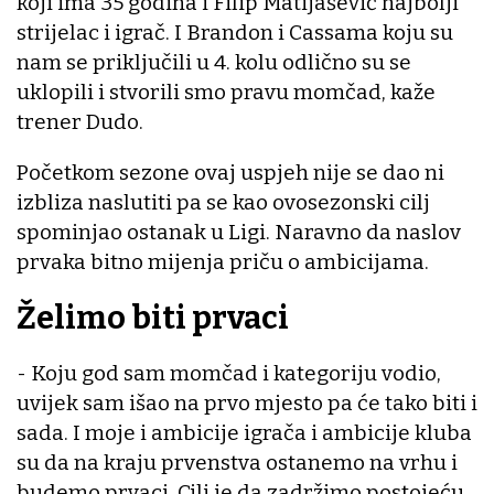
koji ima 35 godina i Filip Matijašević najbolji
strijelac i igrač. I Brandon i Cassama koju su
nam se priključili u 4. kolu odlično su se
uklopili i stvorili smo pravu momčad, kaže
trener Dudo.
Početkom sezone ovaj uspjeh nije se dao ni
izbliza naslutiti pa se kao ovosezonski cilj
spominjao ostanak u Ligi. Naravno da naslov
prvaka bitno mijenja priču o ambicijama.
Želimo biti prvaci
- Koju god sam momčad i kategoriju vodio,
uvijek sam išao na prvo mjesto pa će tako biti i
sada. I moje i ambicije igrača i ambicije kluba
su da na kraju prvenstva ostanemo na vrhu i
budemo prvaci. Cilj je da zadržimo postojeću