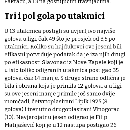
Pakracu, a 13 na gostujućim travnjacima.
Tri i pol gola po utakmici
U 13 utakmica postigli su uvjerljivo najviše
golova u ligi, čak 49 što je prosjek od 3,5 po
utakmici. Koliko su hajdukovci ove jeseni bili
efikasni potvrđuje podatak da je iza njih drugi
po efikasnosti Slavonac iz Nove Kapele koji je
u isto toliko odigranih utakmica postigao 35
golova, čak 14 manje. S druge strane odlična je
bila i obrana koja je primila 12 golova, a u ligi
su ove jeseni manje primile još samo dvije
momčadi, četvrtoplasirani Lipik 1925 (8
golova) i trenutno drugoplasirani Vinogorac
(10). Nevjerojatnu jesen odigrao je Filip
Matijašević koji je u 12 nastupa postigao 26