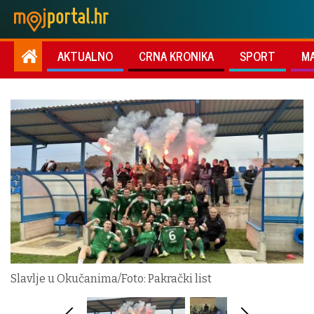
AKTUALNO
CRNA KRONIKA
SPORT
M
Slavlje u Okučanima/Foto: Pakrački list