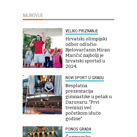
NAJNOVIJE
VELIKO PRIZNANJE
Hrvatski olimpijski
odbor odlučio:
Bjelovarčanin Miran
Maričić najbolji je
hrvatski sportaš u
2024.
NOVI SPORT U GRADU
Besplatna
prezentacija
gimnastike u petak u
Daruvaru: "Prvi
treninzi već
početkom iduće
godine"
PONOS GRADA
Čazmanske