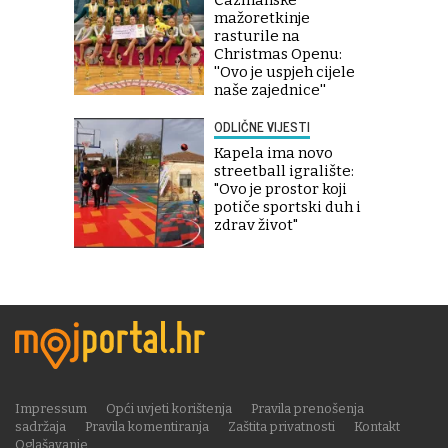
mažoretkinje
rasturile na
Christmas Openu:
''Ovo je uspjeh cijele
naše zajednice''
ODLIČNE VIJESTI
Kapela ima novo
streetball igralište:
"Ovo je prostor koji
potiče sportski duh i
zdrav život"
Impressum
Opći uvjeti korištenja
Pravila prenošenja
sadržaja
Pravila komentiranja
Zaštita privatnosti
Kontakt
Oglašavanje