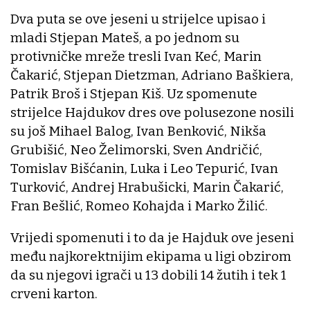
Dva puta se ove jeseni u strijelce upisao i
mladi Stjepan Mateš, a po jednom su
protivničke mreže tresli Ivan Keć, Marin
Čakarić, Stjepan Dietzman, Adriano Baškiera,
Patrik Broš i Stjepan Kiš. Uz spomenute
strijelce Hajdukov dres ove polusezone nosili
su još Mihael Balog, Ivan Benković, Nikša
Grubišić, Neo Želimorski, Sven Andričić,
Tomislav Bišćanin, Luka i Leo Tepurić, Ivan
Turković, Andrej Hrabušicki, Marin Čakarić,
Fran Bešlić, Romeo Kohajda i Marko Žilić.
Vrijedi spomenuti i to da je Hajduk ove jeseni
među najkorektnijim ekipama u ligi obzirom
da su njegovi igrači u 13 dobili 14 žutih i tek 1
crveni karton.