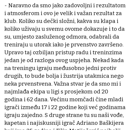
- Naravno da smo jako zadovoljni i rezultatom
i atmosferom i ovo je velik i važan rezultat za
klub. Koliko su dečki složni, kakva su klapa i
koliko uživaju u svemu ovome dokazuje i to da
su, umjesto zasluženog odmora, odabrali da
treniraju u utorak iako je prvenstvo završeno.
Upravo taj ozbiljan pristup radu i treninzima
jedan je od razloga ovog uspjeha. Nekad kada
na treningu igraju međusobno jedni protiv
drugih, to bude bolja i žustrija utakmica nego
neka prvenstvena. Važna stvar je da smo mi i
najmlađa ekipa u ligi s prosjekom od 20
godina i 62 dana. Većinu momčadi čine mladi
igrači između 17 i 22 godine koji već godinama
igraju zajedno. S druge strane tu su naši vođe,
kapetan i najiskusniji igrač Adriano Baškijera