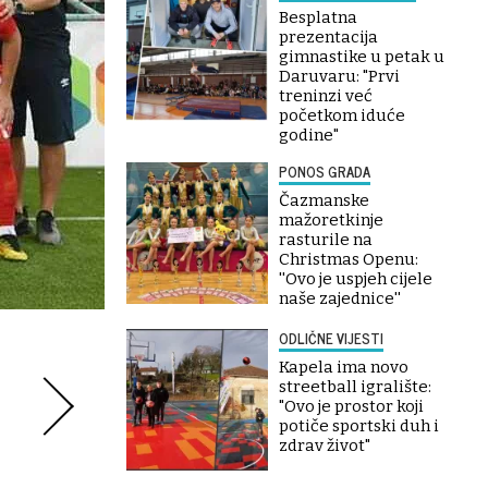
Besplatna
prezentacija
gimnastike u petak u
Daruvaru: "Prvi
treninzi već
početkom iduće
godine"
PONOS GRADA
Čazmanske
mažoretkinje
rasturile na
Christmas Openu:
''Ovo je uspjeh cijele
naše zajednice''
ODLIČNE VIJESTI
Kapela ima novo
streetball igralište:
"Ovo je prostor koji
potiče sportski duh i
zdrav život"