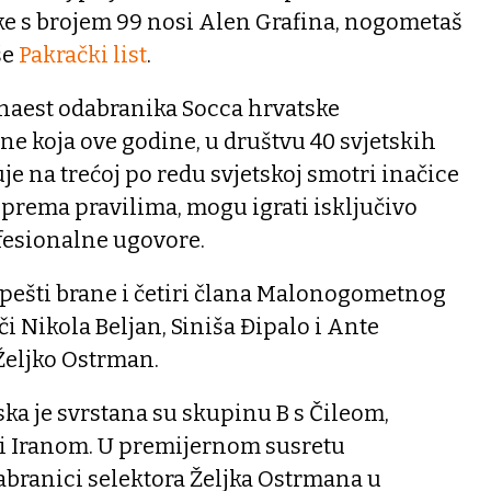
ke s brojem 99 nosi Alen Grafina, nogometaš
še
Pakrački list
.
naest odabranika Socca hrvatske
 koja ove godine, u društvu 40 svjetskih
je na trećoj po redu svjetskoj smotri inačice
prema pravilima, mogu igrati isključivo
ofesionalne ugovore.
pešti brane i četiri člana Malonogometnog
ači Nikola Beljan, Siniša Đipalo i Ante
 Željko Ostrman.
ka je svrstana su skupinu B s Čileom,
i Iranom. U premijernom susretu
abranici selektora Željka Ostrmana u