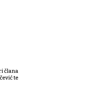
ri člana
čević te