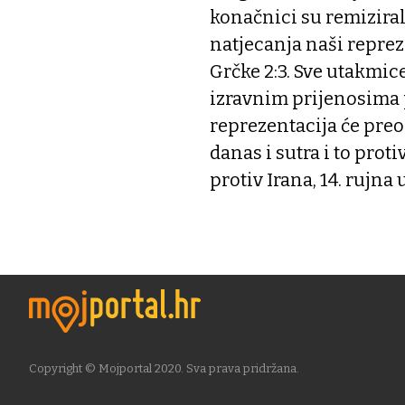
konačnici su remiziral
natjecanja naši reprez
Grčke 2:3. Sve utakmic
izravnim prijenosima 
reprezentacija će preo
danas i sutra i to proti
protiv Irana, 14. rujna u
Copyright © Mojportal 2020. Sva prava pridržana.