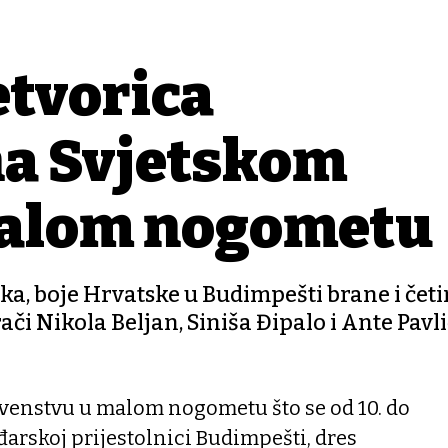
etvorica
na Svjetskom
malom nogometu
a, boje Hrvatske u Budimpešti brane i četi
i Nikola Beljan, Siniša Đipalo i Ante Pavli
venstvu u malom nogometu što se od 10. do
đarskoj prijestolnici Budimpešti, dres