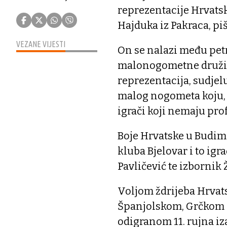
reprezentacije Hrvats
Hajduka iz Pakraca, pi
VEZANE VIJESTI
On se nalazi među pet
malonogometne družine
reprezentacija, sudjelu
malog nogometa koju, 
igrači koji nemaju pr
Boje Hrvatske u Budim
kluba Bjelovar i to igr
Pavličević te izbornik
Voljom ždrijeba Hrvats
Španjolskom, Grčkom 
odigranom 11. rujna iz