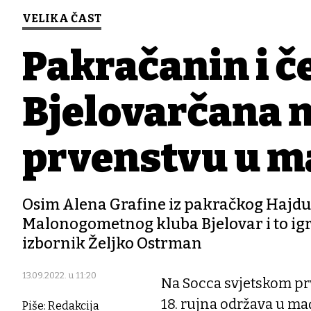
VELIKA ČAST
Pakračanin i č
Bjelovarčana 
prvenstvu u 
Osim Alena Grafine iz pakračkog Hajduk
Malonogometnog kluba Bjelovar i to igrač
izbornik Željko Ostrman
13.09.2022. u 11:20
Na Socca svjetskom pr
18. rujna održava u ma
Piše: Redakcija