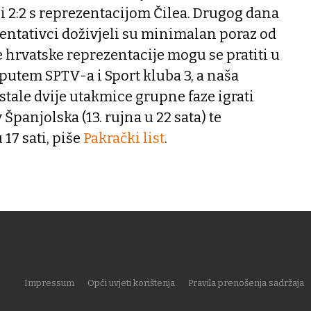
i 2:2 s reprezentacijom Čilea. Drugog dana
entativci doživjeli su minimalan poraz od
e hrvatske reprezentacije mogu se pratiti u
putem SPTV-a i Sport kluba 3, a naša
stale dvije utakmice grupne faze igrati
v Španjolska (13. rujna u 22 sata) te
 17 sati, piše
Pakrački list
.
Impressum
Opći uvjeti korištenja
Pravila prenošenja sadržaja