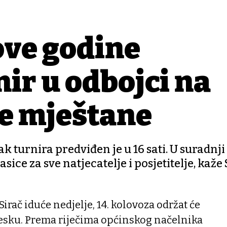
ove godine
ir u odbojci na
je mještane
tak turnira predviđen je u 16 sati. U suradnji
e za sve natjecatelje i posjetitelje, kaže
irač iduće nedjelje, 14. kolovoza održat će
jesku. Prema riječima općinskog načelnika