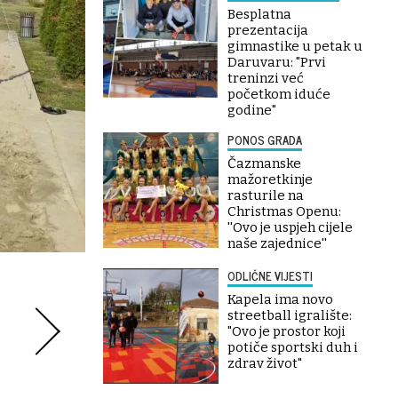
Besplatna
prezentacija
gimnastike u petak u
Daruvaru: "Prvi
treninzi već
početkom iduće
godine"
PONOS GRADA
Čazmanske
mažoretkinje
rasturile na
Christmas Openu:
''Ovo je uspjeh cijele
naše zajednice''
ODLIČNE VIJESTI
Kapela ima novo
streetball igralište:
"Ovo je prostor koji
potiče sportski duh i
zdrav život"