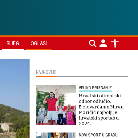
BIJEG
OGLASI
NAJNOVIJE
VELIKO PRIZNANJE
Hrvatski olimpijski
odbor odlučio:
Bjelovarčanin Miran
Maričić najbolji je
hrvatski sportaš u
2024.
NOVI SPORT U GRADU