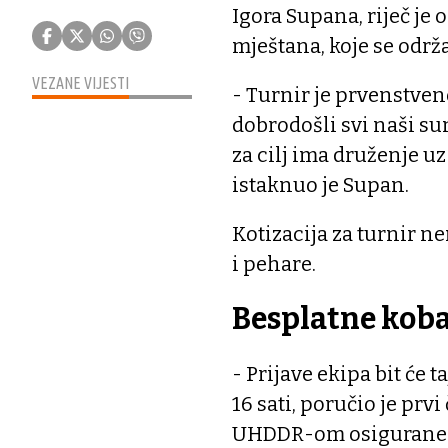
Igora Supana, riječ je
mještana, koje se održ
VEZANE VIJESTI
- Turnir je prvenstven
dobrodošli svi naši sum
za cilj ima druženje u
istaknuo je Supan.
Kotizacija za turnir n
i pehare.
Besplatne koba
- Prijave ekipa bit će t
16 sati, poručio je prvi
UHDDR-om osigurane be