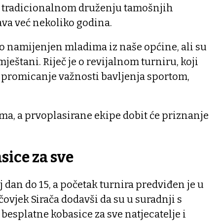
 o tradicionalnom druženju tamošnjih
ava već nekoliko godina.
o namijenjen mladima iz naše općine, ali su
ještani. Riječ je o revijalnom turniru, koji
z promicanje važnosti bavljenja sportom,
ema, a prvoplasirane ekipe dobit će priznanje
sice za sve
aj dan do 15, a početak turnira predviđen je u
 čovjek Sirača dodavši da su u suradnji s
splatne kobasice za sve natjecatelje i