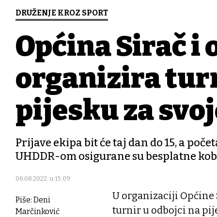
DRUŽENJE KROZ SPORT
Općina Sirač i 
organizira turn
pijesku za svo
Prijave ekipa bit će taj dan do 15, a poče
UHDDR-om osigurane su besplatne kobasic
06.08.2022. u 15:09
U organizaciji Općine S
Piše: Deni
turnir u odbojci na pi
Marčinković