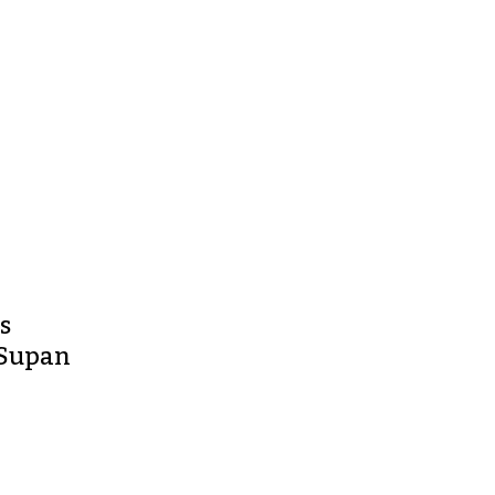
 s
 Supan