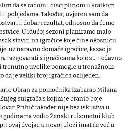
slim da se radom i disciplinom u kratkom
i pobjedama. Također, uvjeren sam da
stvariti dobar rezultat, odnosno da ćemo
ljestvice. U idućoj sezoni planiramo malo
lasak staviti na igračice koje čine okosnicu
je, uz naravno domaće igračice, kazao je
ra razgovarati s igračicama koje su nedavno
e bi trenutno uvelike pomogle u trenažnom
 da je veliki broj igračica ozlijeđen.
Dario Obran za pomoćnika izabarao Milana
šnjeg suigrača s kojim je branio boje
var. Prihić također nije bez iskustva u
je godinama vodio Ženski rukometni klub
spit ovaj dvojac u novoj ulozi imat će već u