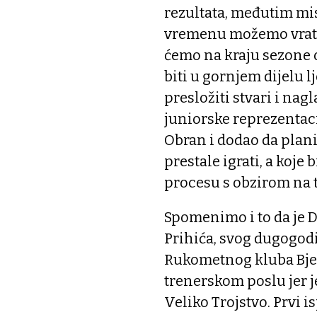
rezultata, međutim mi
vremenu možemo vratit
ćemo na kraju sezone o
biti u gornjem dijelu 
presložiti stvari i nag
juniorske reprezentaci
Obran i dodao da plani
prestale igrati, a koj
procesu s obzirom na to
Spomenimo i to da je 
Prihića, svog dugogodi
Rukometnog kluba Bjelo
trenerskom poslu jer 
Veliko Trojstvo. Prvi i