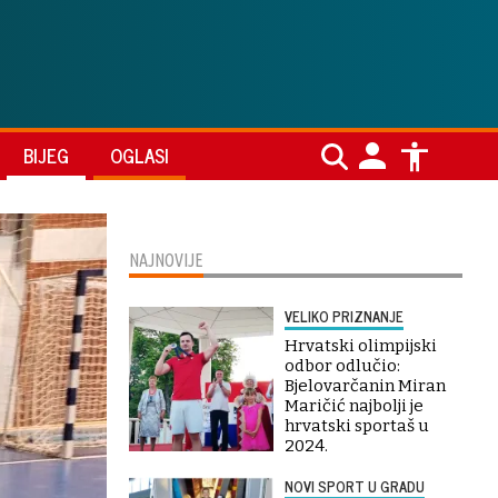
BIJEG
OGLASI
NAJNOVIJE
VELIKO PRIZNANJE
Hrvatski olimpijski
odbor odlučio:
Bjelovarčanin Miran
Maričić najbolji je
hrvatski sportaš u
2024.
NOVI SPORT U GRADU