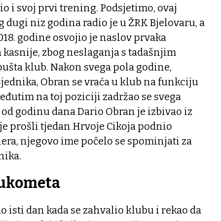
o i svoj prvi trening. Podsjetimo, ovaj
 dugi niz godina radio je u ŽRK Bjelovaru, a
18. godine osvojio je naslov prvaka
 kasnije, zbog neslaganja s tadašnjim
pušta klub. Nakon svega pola godine,
ednika, Obran se vraća u klub na funkciju
eđutim na toj poziciji zadržao se svega
 od godinu dana Dario Obran je izbivao iz
je prošli tjedan Hrvoje Cikoja podnio
era, njegovo ime počelo se spominjati za
nika.
rukometa
o isti dan kada se zahvalio klubu i rekao da