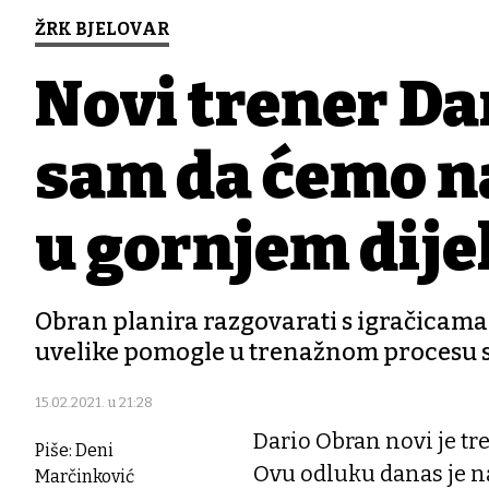
ŽRK BJELOVAR
Novi trener Da
sam da ćemo na
u gornjem dijel
Obran planira razgovarati s igračicama k
uvelike pomogle u trenažnom procesu s o
15.02.2021. u 21:28
Dario Obran novi je t
Piše: Deni
Ovu odluku danas je na
Marčinković