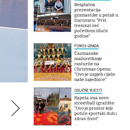
Besplatna
prezentacija
gimnastike u petak u
Daruvaru: "Prvi
treninzi već
početkom iduće
godine"
PONOS GRADA
Čazmanske
mažoretkinje
rasturile na
Christmas Openu:
''Ovo je uspjeh cijele
naše zajednice''
ODLIČNE VIJESTI
Kapela ima novo
streetball igralište:
"Ovo je prostor koji
potiče sportski duh i
zdrav život"