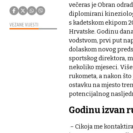
večeras je Obran odradi
diplomirani kineziolog
s kadetskom ekipom 20
VEZANE VIJESTI
Hrvatske. Godinu dana
vodstvom, prvi put na
dolaskom novog predsj
sportskog direktora, m
nekoliko mjeseci. Više
rukometa, a nakon što 
ostavku na mjesto tren
potencijalnog nasljed
Godinu izvan 
– Cikoja me kontaktira