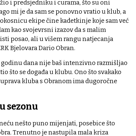
io i predsjedniku i curama, što su oni
ago mi je da sam se ponovno vratio u klub, a
 okosnicu ekipe čine kadetkinje koje sam već
edam kao svojevrsni izazov da s malim
ti posao, ali u višem rangu natjecanja
 ŽRK Bjelovara Dario Obran.
 godinu dana nije baš intenzivno razmišljao
atio što se događa u klubu. Ono što svakako
 da uprava kluba s Obranom ima dugoročne
ću sezonu
neću nešto puno mijenjati, posebice što
bra. Trenutno je nastupila mala kriza