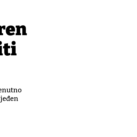
eren
ti
renutno
ijeđen