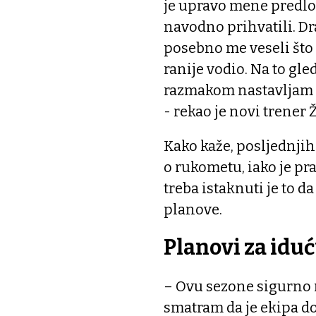
je upravo mene predlož
navodno prihvatili. Dr
posebno me veseli što
ranije vodio. Na to gl
razmakom nastavljam is
- rekao je novi trener
Kako kaže, posljednjih
o rukometu, iako je pr
treba istaknuti je to
planove.
Planovi za idu
– Ovu sezone sigurno 
smatram da je ekipa do