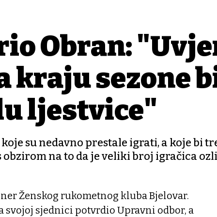
rio Obran: "Uvj
 kraju sezone bi
u ljestvice"
oje su nedavno prestale igrati, a koje bi t
bzirom na to da je veliki broj igračica ozl
rener Ženskog rukometnog kluba Bjelovar.
 svojoj sjednici potvrdio Upravni odbor, a