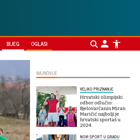
BIJEG
OGLASI
NAJNOVIJE
VELIKO PRIZNANJE
Hrvatski olimpijski
odbor odlučio:
Bjelovarčanin Miran
Maričić najbolji je
hrvatski sportaš u
2024.
NOVI SPORT U GRADU