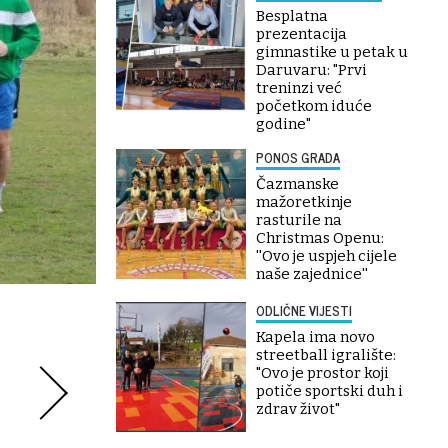
Besplatna
prezentacija
gimnastike u petak u
Daruvaru: "Prvi
treninzi već
početkom iduće
godine"
PONOS GRADA
Čazmanske
mažoretkinje
rasturile na
Christmas Openu:
''Ovo je uspjeh cijele
naše zajednice''
ODLIČNE VIJESTI
Kapela ima novo
streetball igralište:
"Ovo je prostor koji
potiče sportski duh i
zdrav život"