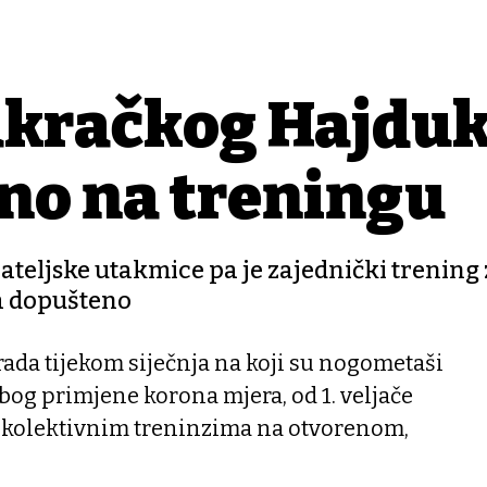
akračkog Hajdu
no na treningu
jateljske utakmice pa je zajednički trening
ma dopušteno
ada tijekom siječnja na koji su nogometaši
bog primjene korona mjera, od 1. veljače
 kolektivnim treninzima na otvorenom,