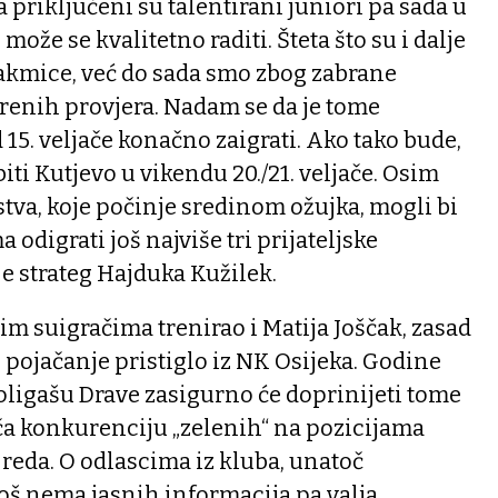
priključeni su talentirani juniori pa sada u
može se kvalitetno raditi. Šteta što su i dalje
akmice, već do sada smo zbog zabrane
renih provjera. Nadam se da je tome
 15. veljače konačno zaigrati. Ako tako bude,
iti Kutjevo u vikendu 20./21. veljače. Osim
tva, koje počinje sredinom ožujka, mogli bi
odigrati još najviše tri prijateljske
e strateg Hajduka Kužilek.
im suigračima trenirao i Matija Joščak, zasad
pojačanje pristiglo iz NK Osijeka. Godine
oligašu Drave zasigurno će doprinijeti tome
ča konkurenciju „zelenih“ na pozicijama
 reda. O odlascima iz kluba, unatoč
oš nema jasnih informacija pa valja