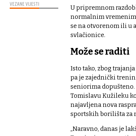
VEZANE VIJESTI
U pripremnom razdoblju 
normalnim vremenima, i
se na otvorenom ili u 
svlačionice.
Može se raditi
Isto tako, zbog trajanj
pa je zajednički treni
seniorima dopušteno. 
Tomislavu Kužileku koj
najavljena nova rasprav
sportskih borilišta za
„Naravno, danas je lak