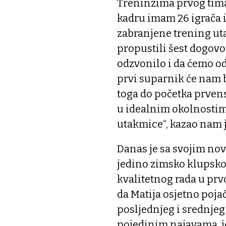
Treninzima prvog tima 
kadru imam 26 igrača i 
zabranjene trening ut
propustili šest dogovo
odzvonilo i da ćemo od
prvi suparnik će nam b
toga do početka prvens
u idealnim okolnostima 
utakmice“, kazao nam j
Danas je sa svojim nov
jedino zimsko klupsko 
kvalitetnog rada u prv
da Matija osjetno poja
posljednjeg i srednjeg
pojedinim najavama, j