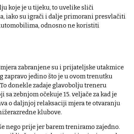
koje je u tijeku, to uvelike sliči
ako su igrači i dalje primorani presvlačiti
automobilima, odnosno ne koristiti
a mjera zabranjene su i prijateljske utakmice
ng zapravo jedino što je u ovom trenutku
To donekle zadaje glavobolju treneru
i sa zebnjom očekuje 15. veljače za kad je
a o daljnjoj relaksaciji mjera te otvaranju
 nižerazredne klubove.
še nego prije jer barem treniramo zajedno.