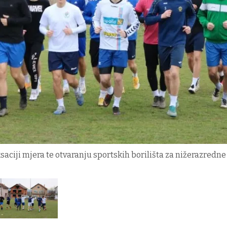
aksaciji mjera te otvaranju sportskih borilišta za nižerazredne