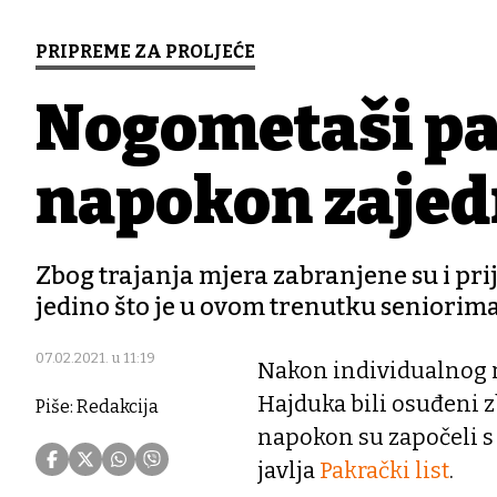
PRIPREME ZA PROLJEĆE
Nogometaši p
napokon zajed
Zbog trajanja mjera zabranjene su i pri
jedino što je u ovom trenutku seniori
07.02.2021. u 11:19
Nakon individualnog r
Hajduka bili osuđeni z
Piše: Redakcija
napokon su započeli s
javlja
Pakrački list
.