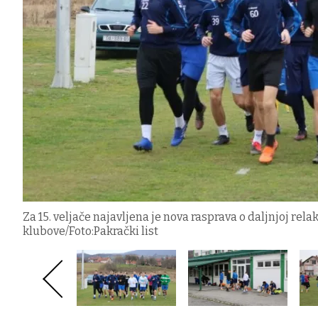
Za 15. veljače najavljena je nova rasprava o daljnjoj rel
klubove/Foto:Pakrački list