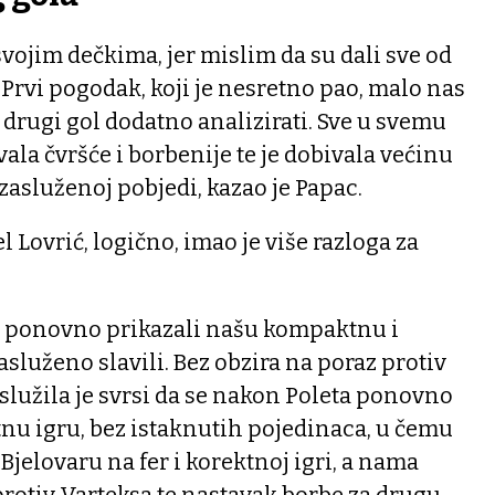
svojim dečkima, jer mislim da su dali sve od
Prvi pogodak, koji je nesretno pao, malo nas
 drugi gol dodatno analizirati. Sve u svemu
ala čvršće i borbenije te je dobivala većinu
zasluženoj pobjedi, kazao je Papac.
 Lovrić, logično, imao je više razloga za
s ponovno prikazali našu kompaktnu i
asluženo slavili. Bez obzira na poraz protiv
služila je svrsi da se nakon Poleta ponovno
nu igru, bez istaknutih pojedinaca, u čemu
Bjelovaru na fer i korektnoj igri, a nama