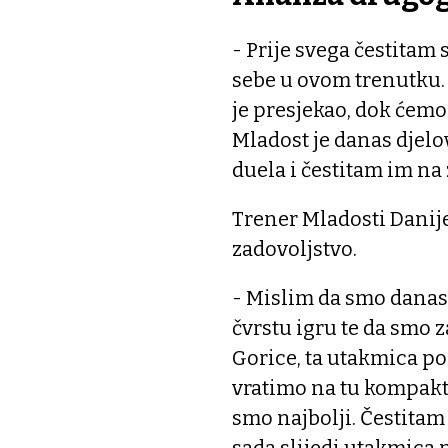
- Prije svega čestitam 
sebe u ovom trenutku. 
je presjekao, dok ćemo
Mladost je danas djelov
duela i čestitam im na 
Trener Mladosti Danijel
zadovoljstvo.
- Mislim da smo dana
čvrstu igru te da smo z
Gorice, ta utakmica po
vratimo na tu kompakt
smo najbolji. Čestitam 