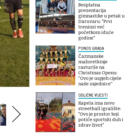
Besplatna
prezentacija
gimnastike u petak u
Daruvaru: "Prvi
treninzi već
početkom iduće
godine"
PONOS GRADA
Čazmanske
mažoretkinje
rasturile na
Christmas Openu:
''Ovo je uspjeh cijele
naše zajednice''
ODLIČNE VIJESTI
Kapela ima novo
streetball igralište:
"Ovo je prostor koji
potiče sportski duh i
zdrav život"