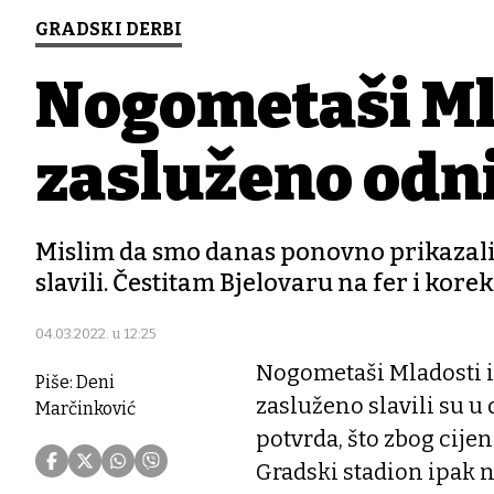
GRADSKI DERBI
Nogometaši Ml
zasluženo odnij
Mislim da smo danas ponovno prikazali
slavili. Čestitam Bjelovaru na fer i korek
04.03.2022. u 12:25
Nogometaši Mladosti i
Piše: Deni
zasluženo slavili su u
Marčinković
potvrda, što zbog cijen
Gradski stadion ipak n