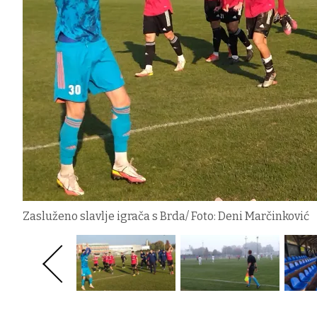
Zasluženo slavlje igrača s Brda/ Foto: Deni Marčinković