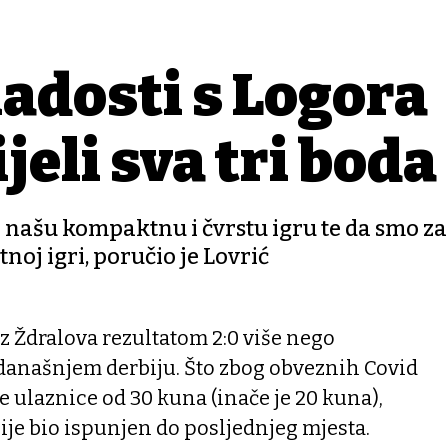
adosti s Logora
eli sva tri boda
 našu kompaktnu i čvrstu igru te da smo z
tnoj igri, poručio je Lovrić
z Ždralova rezultatom 2:0 više nego
 današnjem derbiju. Što zbog obveznih Covid
e ulaznice od 30 kuna (inače je 20 kuna),
ije bio ispunjen do posljednjeg mjesta.