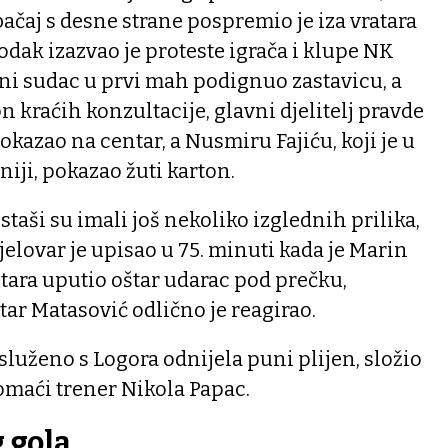
bačaj s desne strane pospremio je iza vratara
dak izazvao je proteste igrača i klupe NK
ćni sudac u prvi mah podignuo zastavicu, a
n kraćih konzultacije, glavni djelitelj pravde
pokazao na centar, a Nusmiru Fajiću, koji je u
niji, pokazao žuti karton.
taši su imali još nekoliko izglednih prilika,
jelovar je upisao u 75. minuti kada je Marin
etara uputio oštar udarac pod prečku,
ar Matasović odlično je reagirao.
služeno s Logora odnijela puni plijen, složio
omaći trener Nikola Papac.
 gola