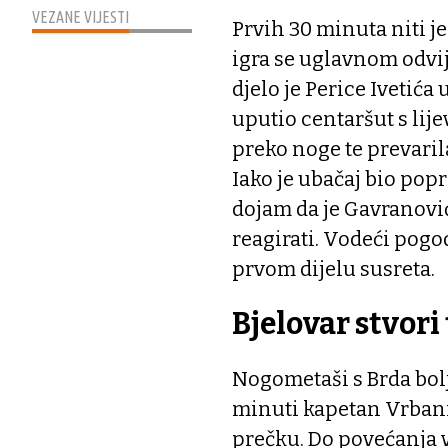
VEZANE VIJESTI
Prvih 30 minuta niti je
igra se uglavnom odvi
djelo je Perice Ivetića 
uputio centaršut s lij
preko noge te prevari
Iako je ubačaj bio popr
dojam da je Gavranović
reagirati. Vodeći pogo
prvom dijelu susreta.
Bjelovar stvori
Nogometaši s Brda bolj
minuti kapetan Vrbani
prečku. Do povećanja v