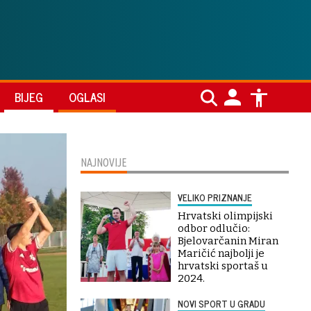
BIJEG
OGLASI
NAJNOVIJE
VELIKO PRIZNANJE
Hrvatski olimpijski
odbor odlučio:
Bjelovarčanin Miran
Maričić najbolji je
hrvatski sportaš u
2024.
NOVI SPORT U GRADU