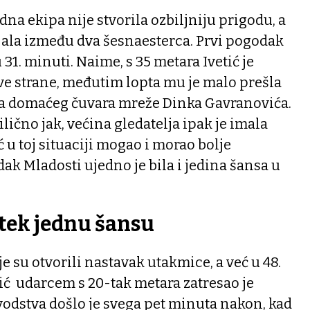
dna ekipa nije stvorila ozbiljniju prigodu, a
jala između dva šesnaesterca. Prvi pogodak
u 31. minuti. Naime, s 35 metara Ivetić je
eve strane, međutim lopta mu je malo prešla
la domaćeg čuvara mreže Dinka Gavranovića.
ilično jak, većina gledatelja ipak je imala
 u toj situaciji mogao i morao bolje
dak Mladosti ujedno je bila i jedina šansa u
 tek jednu šansu
e su otvorili nastavak utakmice, a već u 48.
ć udarcem s 20-tak metara zatresao je
odstva došlo je svega pet minuta nakon, kad