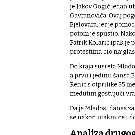
je Jakov Gogić jedan u
Gavranovića. Ovaj pogo
Bjelovara, jer je pomo
potom je spustio. Nako
Patrik Kolarić ipak je 
protestima bio najglas
Do kraja susreta Mlados
a prvu i jedinu šansa B
Renić s otprilike 35 m
međutim gostujući vrat
Da je Mladost danas za
se nakon utakmice i d
Analiza drugog