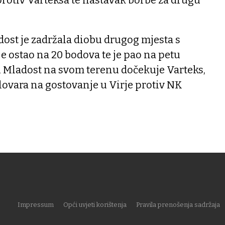
protiv Varteksa te nastavak borbe za drugu
t je zadržala diobu drugog mjesta s
je ostao na 20 bodova te je pao na petu
u Mladost na svom terenu dočekuje Varteks,
ovara na gostovanje u Virje protiv NK
Impressum
Opći uvjeti korištenja
Pravila prenošenja sadržaja