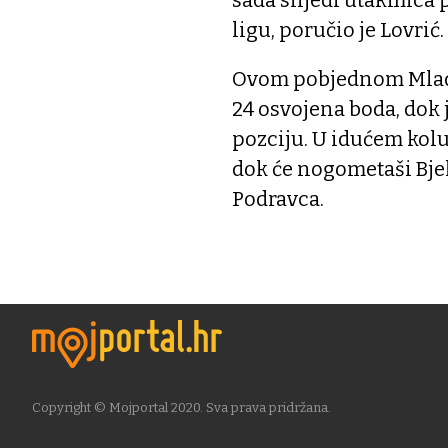
sada slijedi utakmica 
ligu, poručio je Lovrić.
Ovom pobjednom Mlados
24 osvojena boda, dok 
pozciju. U idućem kol
dok će nogometaši Bjel
Podravca.
Copyright © Mojportal 2020. Sva prava pridržana.