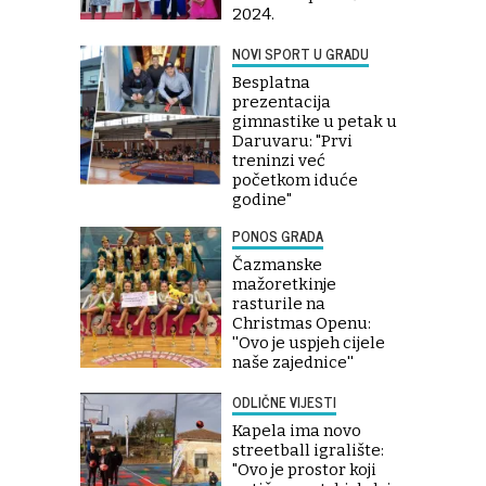
2024.
NOVI SPORT U GRADU
Besplatna
prezentacija
gimnastike u petak u
Daruvaru: "Prvi
treninzi već
početkom iduće
godine"
PONOS GRADA
Čazmanske
mažoretkinje
rasturile na
Christmas Openu:
''Ovo je uspjeh cijele
naše zajednice''
ODLIČNE VIJESTI
Kapela ima novo
streetball igralište:
"Ovo je prostor koji