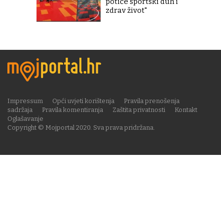
potiče sportski duh i
zdrav život"
Impressum
Opći uvjeti korištenja
Pravila prenošenja
sadržaja
Pravila komentiranja
Zaštita privatnosti
Kontakt
Oglašavanje
Copyright © Mojportal 2020. Sva prava pridržana.