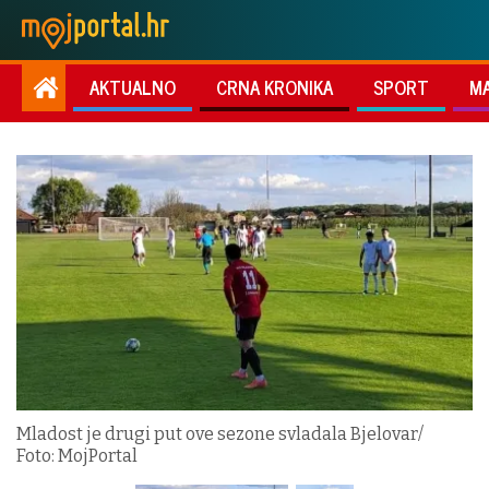
AKTUALNO
CRNA KRONIKA
SPORT
M
Mladost je drugi put ove sezone svladala Bjelovar/
Foto: MojPortal