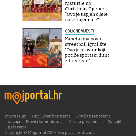
rasturile na
Christmas Openu:
''Ovo je uspjeh cijele
naše zajednice''
ODLIČNE VIJESTI
Kapela ima novo
streetball igralište:
"Ovo je prostor koji
potiče sportski duh i
zdrav život"
Impressum
Opći uvjeti korištenja
Pravila prenošenja
sadržaja
Pravila komentiranja
Zaštita privatnosti
Kontakt
Oglašavanje
Copyright © Mojportal 2020. Sva prava pridržana.