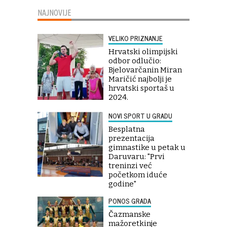
NAJNOVIJE
VELIKO PRIZNANJE
Hrvatski olimpijski
odbor odlučio:
Bjelovarčanin Miran
Maričić najbolji je
hrvatski sportaš u
2024.
NOVI SPORT U GRADU
Besplatna
prezentacija
gimnastike u petak u
Daruvaru: "Prvi
treninzi već
početkom iduće
godine"
PONOS GRADA
Čazmanske
mažoretkinje