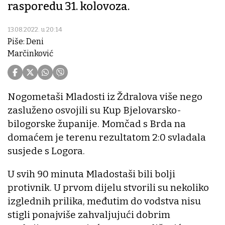
rasporedu 31. kolovoza.
13.08.2022. u 20:14
Piše: Deni
Marčinković
Nogometaši Mladosti iz Ždralova više nego
zasluženo osvojili su Kup Bjelovarsko-
bilogorske županije. Momčad s Brda na
domaćem je terenu rezultatom 2:0 svladala
susjede s Logora.
U svih 90 minuta Mladostaši bili bolji
protivnik. U prvom dijelu stvorili su nekoliko
izglednih prilika, međutim do vodstva nisu
stigli ponajviše zahvaljujući dobrim