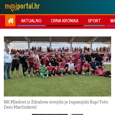
AKTUALNO
CRNA KRONIKA
SPORT
M
NK Mladost iz Ždralova osvojila je županijski Kup/ Foto:
Deni Marčinković