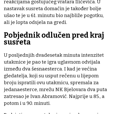
reakcijama gostujućeg vratara Iličevića. U
nastavak susreta domaćin je također bolje
ušao te je u 61. minutu bio najbliže pogotku,
ali je lopta odsjela na gredi.
Pobjednik odlučen pred kraj
susreta
U posljednjih dvadesetak minuta intenzitet
utakmice je pao te igra uglavnom odvijala
između dva šesnaesterca. I kad je većina
gledatelja, koji su usput rečenu u lijepom
broju ispratili ovu utakmicu, spremala za
jedanaesterce, mrežu NK Bjelovara dva puta
zatresao je Ivan Abramović. Najprije u 85., a
potom i u 90. minuti.