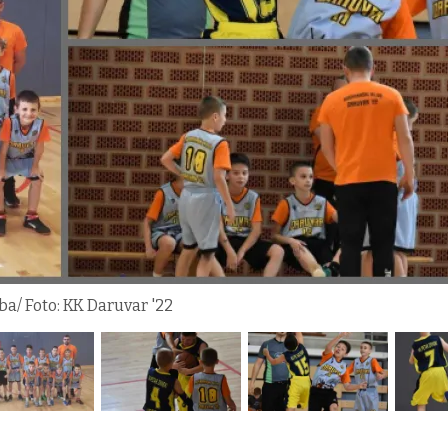
ba/ Foto: KK Daruvar '22