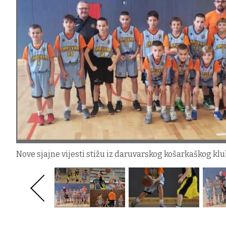
Nove sjajne vijesti stižu iz daruvarskog košarkaškog klu