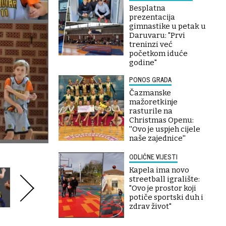
Besplatna
prezentacija
gimnastike u petak u
Daruvaru: "Prvi
treninzi već
početkom iduće
godine"
PONOS GRADA
Čazmanske
mažoretkinje
rasturile na
Christmas Openu:
''Ovo je uspjeh cijele
naše zajednice''
ODLIČNE VIJESTI
Kapela ima novo
streetball igralište:
"Ovo je prostor koji
potiče sportski duh i
zdrav život"