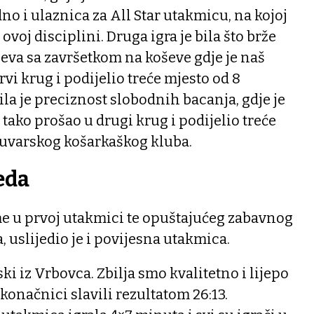
no i ulaznica za All Star utakmicu, na kojoj
ovoj disciplini. Druga igra je bila što brže
eva sa završetkom na koševe gdje je naš
vi krug i podijelio treće mjesto od 8
ila je preciznost slobodnih bacanja, gdje je
tako prošao u drugi krug i podijelio treće
aruvarskog košarkaškog kluba.
eda
e u prvoj utakmici te opuštajućeg zabavnog
, uslijedio je i povijesna utakmica.
ski iz Vrbovca. Zbilja smo kvalitetno i lijepo
konačnici slavili rezultatom 26:13.