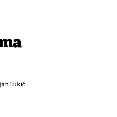
ima
ejan Lukić