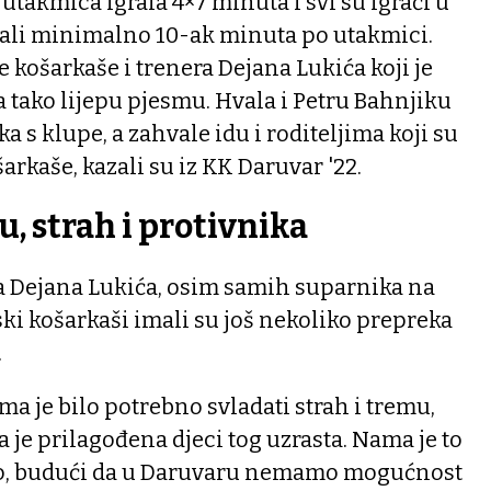
akmica igrala 4×7 minuta i svi su igrači u
rali minimalno 10-ak minuta po utakmici.
 košarkaše i trenera Dejana Lukića koji je
a tako lijepu pjesmu. Hvala i Petru Bahnjiku
ka s klupe, a zahvale idu i roditeljima koji su
arkaše, kazali su iz KK Daruvar '22.
u, strah i protivnika
a Dejana Lukića, osim samih suparnika na
ki košarkaši imali su još nekoliko prepreka
.
ma je bilo potrebno svladati strah i tremu,
a je prilagođena djeci tog uzrasta. Nama je to
vo, budući da u Daruvaru nemamo mogućnost