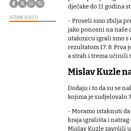
dječake do 11 godina st
VEZANE VIJESTI
- Proveli smo zbilja p
jako ponosni na naše d
utakmicu igrali smo s 
rezultatom 17: 8. Prva
a strah i trema učinili 
Mislav Kuzle na
Dodaju i to da su se n
kojima je sudjelovalo 
- Moramo istaknuti da 
kraja igrališta i natra
Mislav Kuzle završili 