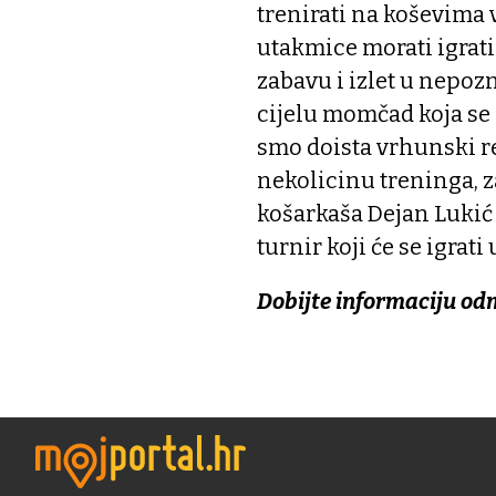
trenirati na koševima v
utakmice morati igrat
zabavu i izlet u nepoz
cijelu momčad koja se 
smo doista vrhunski rez
nekolicinu treninga, z
košarkaša Dejan Lukić 
turnir koji će se igrati
Dobijte informaciju od