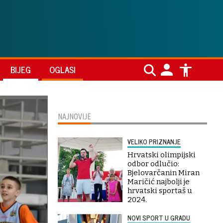
BIJEG
OGLASI
NAJNOVIJE
VELIKO PRIZNANJE
Hrvatski olimpijski
odbor odlučio:
Bjelovarčanin Miran
Maričić najbolji je
hrvatski sportaš u
2024.
NOVI SPORT U GRADU