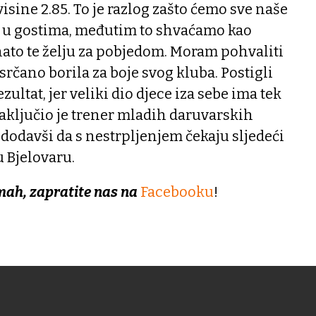
isine 2.85. To je razlog zašto ćemo sve naše
i u gostima, međutim to shvaćamo kao
nato te želju za pobjedom. Moram pohvaliti
srčano borila za boje svog kluba. Postigli
ultat, jer veliki dio djece iza sebe ima tek
aključio je trener mladih daruvarskih
dodavši da s nestrpljenjem čekaju sljedeći
 u Bjelovaru.
mah, zapratite nas na
Facebooku
!