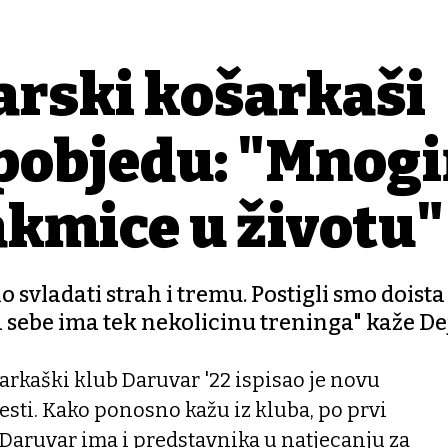
arski košarkaši
 pobjedu: "Mnog
akmice u životu"
 svladati strah i tremu. Postigli smo doista
iza sebe ima tek nekolicinu treninga" kaže D
rkaški klub Daruvar '22 ispisao je novu
esti. Kako ponosno kažu iz kluba, po prvi
, Daruvar ima i predstavnika u natjecanju za