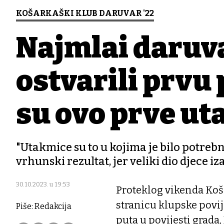
KOŠARKAŠKI KLUB DARUVAR '22
Najmlađi daruv
ostvarili prvu
su ovo prve ut
"Utakmice su to u kojima je bilo potrebno
vrhunski rezultat, jer veliki dio djece 
30.10.2023. u 19:53
Proteklog vikenda Koša
stranicu klupske povij
Piše: Redakcija
puta u povijesti grada