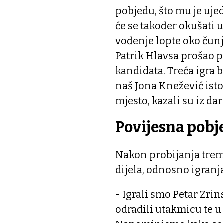
pobjedu, što mu je ujed
će se također okušati u 
vođenje lopte oko čunj
Patrik Hlavsa prošao pr
kandidata. Treća igra b
naš Jona Knežević isto 
mjesto, kazali su iz d
Povijesna pobj
Nakon probijanja trem
dijela, odnosno igranja
- Igrali smo Petar Zrin
odradili utakmicu te u 