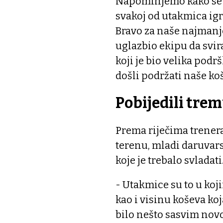
Napominjemo kako se ut
svakoj od utakmica ig
Bravo za naše najmanje
uglazbio ekipu da svir
koji je bio velika podrš
došli podržati naše koš
Pobijedili trem
Prema riječima trener
terenu, mladi daruvars
koje je trebalo svladati
- Utakmice su to u koji
kao i visinu koševa koj
bilo nešto sasvim no