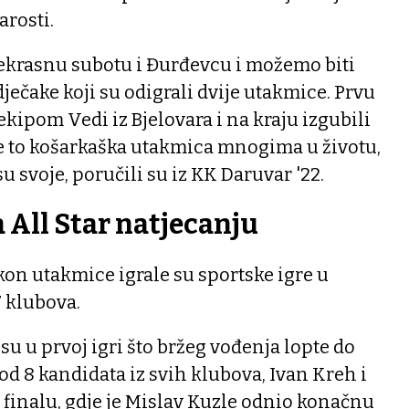
arosti.
rekrasnu subotu i Đurđevcu i možemo biti
ječake koji su odigrali dvije utakmice. Prvu
ekipom Vedi iz Bjelovara i na kraju izgubili
 je to košarkaška utakmica mnogima u životu,
su svoje, poručili su iz KK Daruvar '22.
 All Star natjecanju
akon utakmice igrale su sportske igre u
7 klubova.
su u prvoj igri što bržeg vođenja lopte do
g od 8 kandidata iz svih klubova, Ivan Kreh i
u finalu, gdje je Mislav Kuzle odnio konačnu