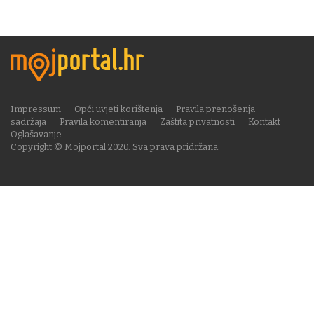
Impressum
Opći uvjeti korištenja
Pravila prenošenja
sadržaja
Pravila komentiranja
Zaštita privatnosti
Kontakt
Oglašavanje
Copyright © Mojportal 2020. Sva prava pridržana.