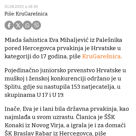
01.08.2023. u 18:30
Piše: KruGarešnica
Mlada šahistica Eva Mihaljević iz Palešnika
pored Hercegovca prvakinja je Hrvatske u
kategoriji do 17 godina, piše
KruGarešnica
.
Pojedinačno juniorsko prvenstvo Hrvatske u
muškoj i ženskoj konkurenciji održano je u
Splitu, gdje su nastupila 153 natjecatelja, u
skupinama U 17 i U 19.
Inače, Eva je i lani bila državna prvakinja, kao
najmlađa u svom uzrastu. Članica je ŠŠK
Konaki iz Novog Virja, a igrala je i za domaći
ŠK Braslav Rabar iz Hercegovca, piše