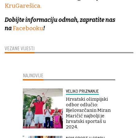
KruGarešica.
Dobijte informaciju odmah, zapratite nas
na
Facebooku
!
VEZANE VIJESTI
NAJNOVIJE
VELIKO PRIZNANJE
Hrvatski olimpijski
odbor odlučio:
Bjelovarčanin Miran
Maričić najbolji je
hrvatski sportaš u
2024.