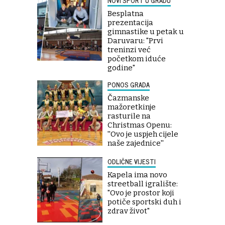
NOVI SPORT U GRADU
Besplatna
prezentacija
gimnastike u petak u
Daruvaru: "Prvi
treninzi već
početkom iduće
godine"
PONOS GRADA
Čazmanske
mažoretkinje
rasturile na
Christmas Openu:
''Ovo je uspjeh cijele
naše zajednice''
ODLIČNE VIJESTI
Kapela ima novo
streetball igralište:
"Ovo je prostor koji
potiče sportski duh i
zdrav život"