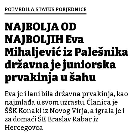
POTVRDILA STATUS POBJEDNICE
NAJBOLJA OD
NAJBOLJIH Eva
Mihaljević iz Palešnika
državna je juniorska
prvakinja u šahu
Eva je i lani bila državna prvakinja, kao
najmlađa u svom uzrastu. Članica je
ŠŠK Konaki iz Novog Virja, a igrala je i
za domaći ŠK Braslav Rabar iz
Hercegovca