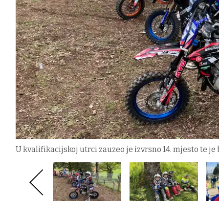
U kvalifikacijskoj utrci zauzeo je izvrsno 14. mjesto te 