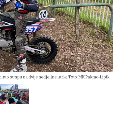
je birao rampu na dvije nedjeljne utrke/Foto: MK Pakrac-Lipik