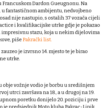
 u Francuskom Dardon Gueugnonu. Na
i u fantastičnom ambijentu, nedvojbeno
osad nije nastupio, s ostalih 37 vozača cijeli
actice i kvalifikacijske utrke gdje je pokazao
u impresivnu stazu, koja u nekim dijelovima
okove, piše
Pakrački list.
 zauzeo je izvrsno 14. mjesto te je birao
ne utrke.
 obje vožnje vodio je borbu u središnjem
voj utrci završava na 18., a u drugoj na 19.
ukupnom poretku donijelo 20. poziciju i prve
o je predsjednik Moto kluba Pakrac-Lipik,