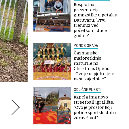
Besplatna
prezentacija
gimnastike u petak u
Daruvaru: "Prvi
treninzi već
početkom iduće
godine"
PONOS GRADA
Čazmanske
mažoretkinje
rasturile na
Christmas Openu:
''Ovo je uspjeh cijele
naše zajednice''
ODLIČNE VIJESTI
Kapela ima novo
streetball igralište:
"Ovo je prostor koji
potiče sportski duh i
zdrav život"