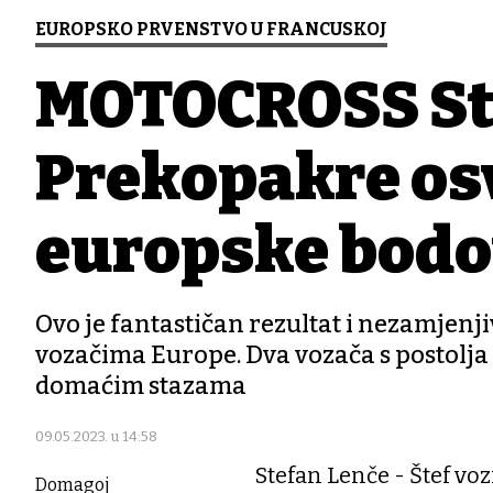
EUROPSKO PRVENSTVO U FRANCUSKOJ
MOTOCROSS Ste
Prekopakre os
europske bodo
Ovo je fantastičan rezultat i nezamjenji
vozačima Europe. Dva vozača s postolja 
domaćim stazama
09.05.2023. u 14:58
Stefan Lenče - Štef voz
Domagoj