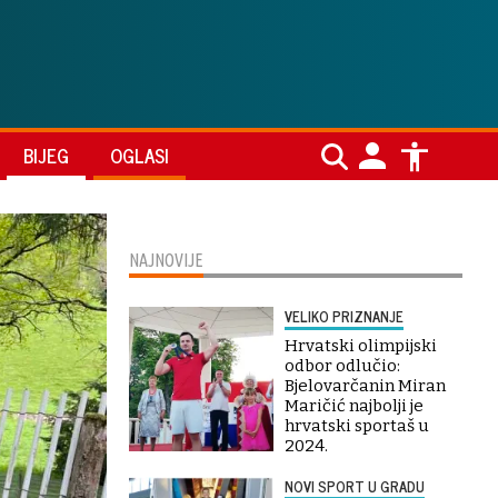
BIJEG
OGLASI
NAJNOVIJE
VELIKO PRIZNANJE
Hrvatski olimpijski
odbor odlučio:
Bjelovarčanin Miran
Maričić najbolji je
hrvatski sportaš u
2024.
NOVI SPORT U GRADU