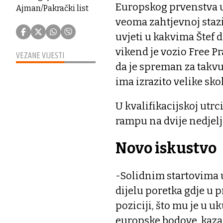
Europskog prvenstva
Ajman/Pakrački list
veoma zahtjevnoj staz
uvjeti u kakvima Štef d
vikend je vozio Free Pr
VEZANE VIJESTI
da je spreman za takv
ima izrazito velike sk
U kvalifikacijskoj utrci
rampu na dvije nedjelj
Novo iskustvo
-Solidnim startovima u
dijelu poretka gdje u pr
poziciji, što mu je u 
europske bodove, kaza