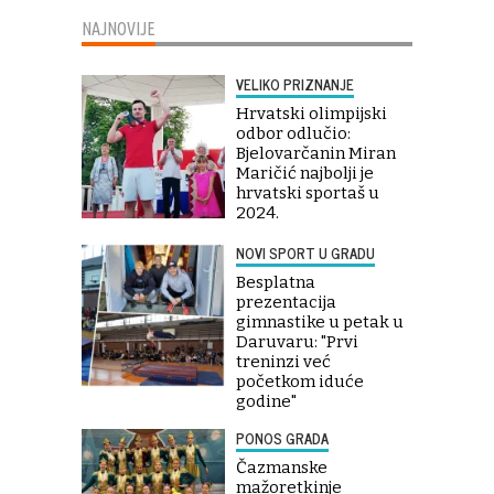
NAJNOVIJE
VELIKO PRIZNANJE
Hrvatski olimpijski
odbor odlučio:
Bjelovarčanin Miran
Maričić najbolji je
hrvatski sportaš u
2024.
NOVI SPORT U GRADU
Besplatna
prezentacija
gimnastike u petak u
Daruvaru: "Prvi
treninzi već
početkom iduće
godine"
PONOS GRADA
Čazmanske
mažoretkinje