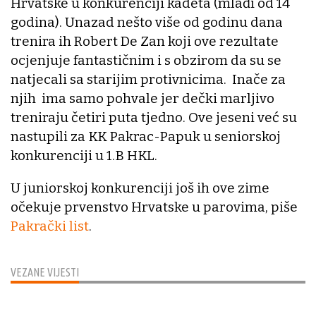
Hrvatske u konkurenciji kadeta (mlađi od 14
godina). Unazad nešto više od godinu dana
trenira ih Robert De Zan koji ove rezultate
ocjenjuje fantastičnim i s obzirom da su se
natjecali sa starijim protivnicima. Inače za
njih ima samo pohvale jer dečki marljivo
treniraju četiri puta tjedno. Ove jeseni već su
nastupili za KK Pakrac-Papuk u seniorskoj
konkurenciji u 1.B HKL.
U juniorskoj konkurenciji još ih ove zime
očekuje prvenstvo Hrvatske u parovima, piše
Pakrački list
.
VEZANE VIJESTI