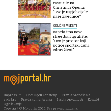
rasturile na
Christmas Openu:
''Ovo je uspjeh cijele
naše zajednice''
ODLIČNE VIJESTI
Kapela ima novo
streetball igralište:
"Ovo je prostor koji
potiče sportski duh i
zdrav život"
Impressum
Opći uvjeti korištenja
Pravila prenošenja
sadržaja
Pravila komentiranja
Zaštita privatnosti
Kontakt
Oglašavanje
Copyright © Mojportal 2020. Sva prava pridržana.