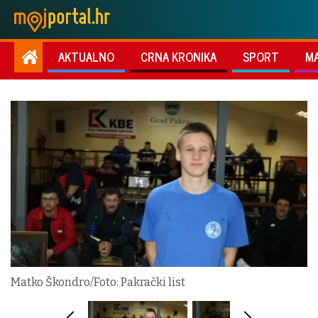
AKTUALNO
CRNA KRONIKA
SPORT
M
Matko Škondro/Foto: Pakrački list