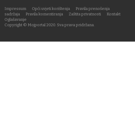
Impressum
Opći uvjeti korištenja
Pravila prenošenja
sadržaja
Pravila komentiranja
Zaštita privatnosti
Kontakt
Oglašavanje
Copyright © Mojportal 2020. Sva prava pridržana.