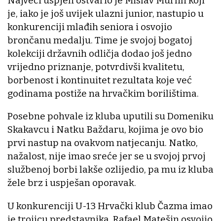
Najveći uspjeh ostvario je Mislav Murlin koji
je, iako je još uvijek ulazni junior, nastupio u
konkurenciji mlađih seniora i osvojio
brončanu medalju. Time je svojoj bogatoj
kolekciji državnih odličja dodao još jedno
vrijedno priznanje, potvrdivši kvalitetu,
borbenost i kontinuitet rezultata koje već
godinama postiže na hrvačkim borilištima.
Posebne pohvale iz kluba uputili su Domeniku
Skakavcu i Natku Baždaru, kojima je ovo bio
prvi nastup na ovakvom natjecanju. Natko,
nažalost, nije imao sreće jer se u svojoj prvoj
službenoj borbi lakše ozlijedio, pa mu iz kluba
žele brz i uspješan oporavak.
U konkurenciji U-13 Hrvački klub Čazma imao
je trojicu predstavnika. Rafael Matešin osvojio