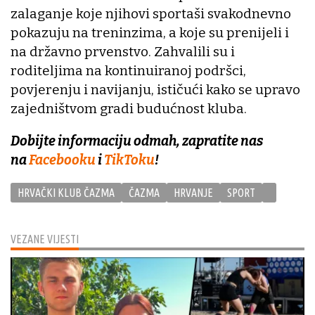
zalaganje koje njihovi sportaši svakodnevno
pokazuju na treninzima, a koje su prenijeli i
na državno prvenstvo. Zahvalili su i
roditeljima na kontinuiranoj podršci,
povjerenju i navijanju, ističući kako se upravo
zajedništvom gradi budućnost kluba.
Dobijte informaciju odmah, zapratite nas
na
Facebooku
i
TikToku
!
HRVAČKI KLUB ČAZMA
ČAZMA
HRVANJE
SPORT
VEZANE VIJESTI