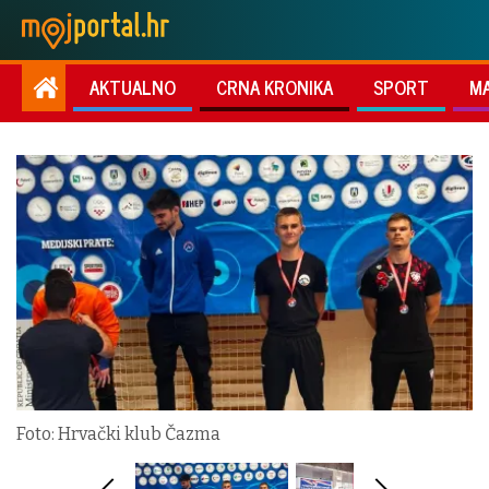
AKTUALNO
CRNA KRONIKA
SPORT
M
Foto: Hrvački klub Čazma