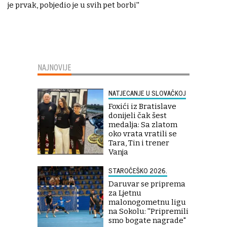
je prvak, pobjedio je u svih pet borbi''
NAJNOVIJE
NATJECANJE U SLOVAČKOJ
Foxići iz Bratislave
donijeli čak šest
medalja: Sa zlatom
oko vrata vratili se
Tara, Tin i trener
Vanja
STAROČEŠKO 2026.
Daruvar se priprema
za Ljetnu
malonogometnu ligu
na Sokolu: ''Pripremili
smo bogate nagrade"