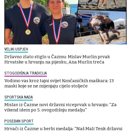
VELIKI USPJEH
Državno zlato stiglo u Čazmu: Mislav Murlin prvak
Hrvatske u hrvanju na pijesku, Ana Murlin treća
STOGODIŠNJA TRADICIJA
Vodimo vas kroz tajni svijet Končaničkih maškara: 13
maski koje se ne mijenjaju cijelo stoljeće
SPORTSKA NADA
Mislav iz Čazme novi državni viceprvak u hrvanju: ''Za
vikend idem po 5. ovogodišnju medalju''
POSEBAN SPORT
Hrvači iz Čazme u berbi medalja: ''Naš Mali Tenk državni