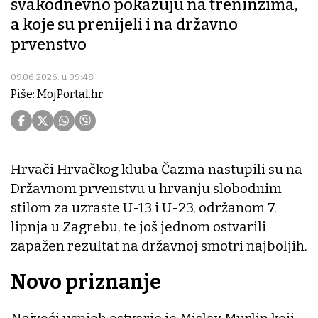
svakodnevno pokazuju na treninzima,
a koje su prenijeli i na državno
prvenstvo
09.06.2026. u 09:48
Piše: MojPortal.hr
Hrvači Hrvačkog kluba Čazma nastupili su na
Državnom prvenstvu u hrvanju slobodnim
stilom za uzraste U-13 i U-23, održanom 7.
lipnja u Zagrebu, te još jednom ostvarili
zapažen rezultat na državnoj smotri najboljih.
Novo priznanje