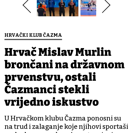
HRVAČKI KLUB ČAZMA
Hrvač Mislav Murlin
brončani na državnom
prvenstvu, ostali
Čazmanci stekli
vrijedno iskustvo
U Hrvačkom klubu Čazma ponosni su
na trud i zalaganje koje njihovi sportaši