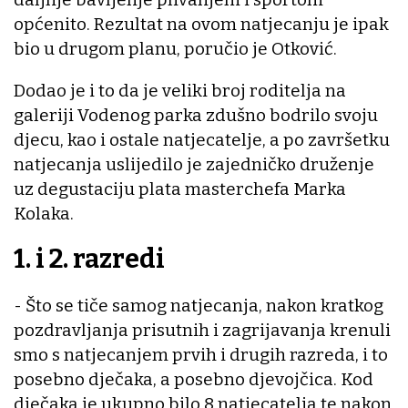
općenito. Rezultat na ovom natjecanju je ipak
bio u drugom planu, poručio je Otković.
Dodao je i to da je veliki broj roditelja na
galeriji Vodenog parka zdušno bodrilo svoju
djecu, kao i ostale natjecatelje, a po završetku
natjecanja uslijedilo je zajedničko druženje
uz degustaciju plata masterchefa Marka
Kolaka.
1. i 2. razredi
- Što se tiče samog natjecanja, nakon kratkog
pozdravljanja prisutnih i zagrijavanja krenuli
smo s natjecanjem prvih i drugih razreda, i to
posebno dječaka, a posebno djevojčica. Kod
dječaka je ukupno bilo 8 natjecatelja te nakon