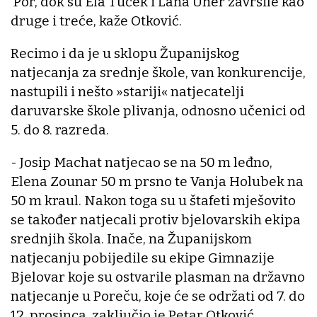
Por, dok su Ela Tuček i Lana Uher završile kao
druge i treće, kaže Otković.
Recimo i da je u sklopu Županijskog
natjecanja za srednje škole, van konkurencije,
nastupili i nešto »stariji« natjecatelji
daruvarske škole plivanja, odnosno učenici od
5. do 8. razreda.
- Josip Machat natjecao se na 50 m leđno,
Elena Zounar 50 m prsno te Vanja Holubek na
50 m kraul. Nakon toga su u štafeti mješovito
se također natjecali protiv bjelovarskih ekipa
srednjih škola. Inače, na Županijskom
natjecanju pobijedile su ekipe Gimnazije
Bjelovar koje su ostvarile plasman na državno
natjecanje u Poreču, koje će se održati od 7. do
12. prosinca, zaključio je Petar Otković.