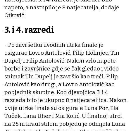
napeto, a nastupilo je 8 natjecatelja, dodaje
Otković.
3. i 4. razredi
- Po završetku uvodnih utrka finale je
osigurao Lovro Antolović, Filip Hohnjec, Tin
Dupelj i Filip Antolović. Nakon vrlo napete
borbe i završnice gdje se čak gledao i video
snimak Tin Dupelj je završio kao treći, Filip
Antolović kao drugi, a Lovro Antolović kao
pobjednik skupine. Kod djevojčica 3. i 4
razreda bilo je ukupno 8 natjecateljica. Nakon
dvije utrke finale su osigurale Luna Por, Ela
Tuček, Lana Uher i Mia Kolić. U finalnoj utrci
na 25 m kraul stilom pobjedu je odnijela Luna