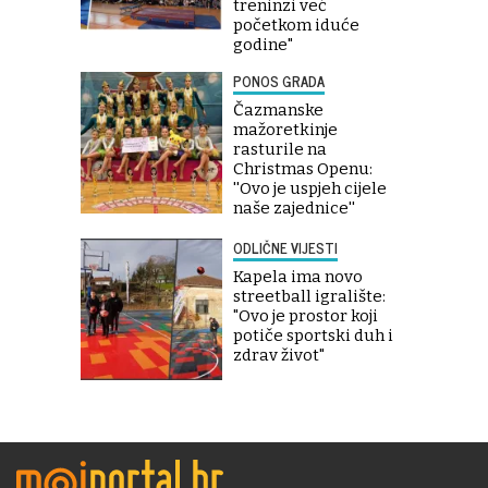
treninzi već
početkom iduće
godine"
PONOS GRADA
Čazmanske
mažoretkinje
rasturile na
Christmas Openu:
''Ovo je uspjeh cijele
naše zajednice''
ODLIČNE VIJESTI
Kapela ima novo
streetball igralište:
"Ovo je prostor koji
potiče sportski duh i
zdrav život"