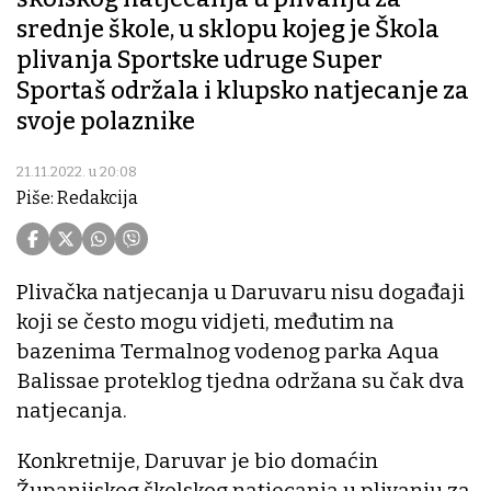
srednje škole, u sklopu kojeg je Škola
plivanja Sportske udruge Super
Sportaš održala i klupsko natjecanje za
svoje polaznike
21.11.2022. u 20:08
Piše: Redakcija
Plivačka natjecanja u Daruvaru nisu događaji
koji se često mogu vidjeti, međutim na
bazenima Termalnog vodenog parka Aqua
Balissae proteklog tjedna održana su čak dva
natjecanja.
Konkretnije, Daruvar je bio domaćin
Županijskog školskog natjecanja u plivanju za