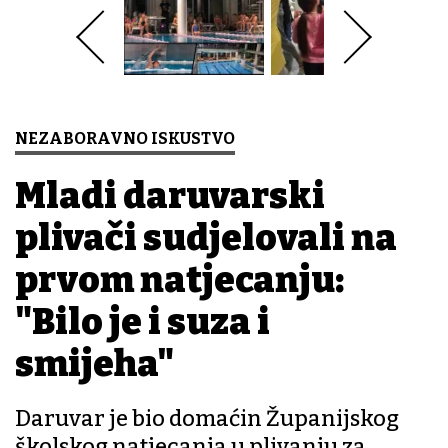
NEZABORAVNO ISKUSTVO
Mladi daruvarski
plivači sudjelovali na
prvom natjecanju:
"Bilo je i suza i
smijeha"
Daruvar je bio domaćin Županijskog
školskog natjecanja u plivanju za