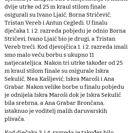
dvije utrke od 25 m kraul stilom finale
osigurali su Ivano Ljaić, Borna Stričević,
Tristan Vereb i Antun Cegledi. U finalu
dječaka 1. i 2. razreda pobjedu je odnio Borna
Stričevi, Ivano Ljaić bio je drugi, a Tristan
Vereb treći. Kod djevojčica 1. i 2. razreda imali
smo malo veću borbu s ukupno 11
natjecateljica. Nakon tri utrke također od 25
m kraul stilom finale su osigurale Iskra
Sekulić, Nea Kašljević, Iskra Maroši i Ana
Grabar. Nakon velike borbe u finalu pobjedu
je odnijela Iskra Maroši dok je Iskra Sekulić
bila srebrna, a Ana Grabar Brončana,
istaknuo je voditelj malih daruvarskih
plivača.
Kod dječaka 3. i 4. razreda je također bilo