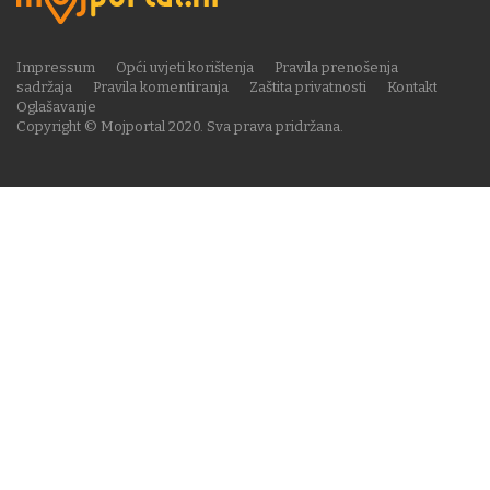
Impressum
Opći uvjeti korištenja
Pravila prenošenja
sadržaja
Pravila komentiranja
Zaštita privatnosti
Kontakt
Oglašavanje
Copyright © Mojportal 2020. Sva prava pridržana.