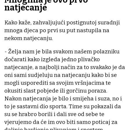
natjecanje
Kako kaže, zahvaljujući postignutoj suradnji
mnoga djeca po prvi su put nastupila na
nekom natjecanju.
- Želja nam je bila svakom našem polazniku
dočarati kako izgleda jedno plivačko
natjecanje, a najbolji način za to svakako je da
oni sami sudjeluju na natjecanju kako bi se
mogli usporediti sa svojim vršnjacima te
okusiti slast pobjede ili gorčinu poraza.
Nakon natjecanja je bilo i smijeha i suza, no i
to je sastavni dio sporta. Time su pokazali da
su se hrabro borili i dali sve od sebe te
vjerujemo da će im ovo biti samo poticaj za
daljnje bavljenje plivanjem i sportom