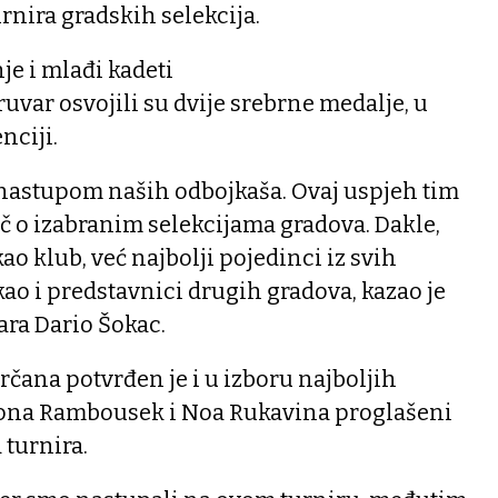
rnira gradskih selekcija.
e i mlađi kadeti
var osvojili su dvije srebrne medalje, u
nciji.
 nastupom naših odbojkaša. Ovaj uspjeh tim
ječ o izabranim selekcijama gradova. Dakle,
ao klub, već najbolji pojedinci iz svih
ao i predstavnici drugih gradova, kazao je
ra Dario Šokac.
čana potvrđen je i u izboru najboljih
eona Rambousek i Noa Rukavina proglašeni
 turnira.