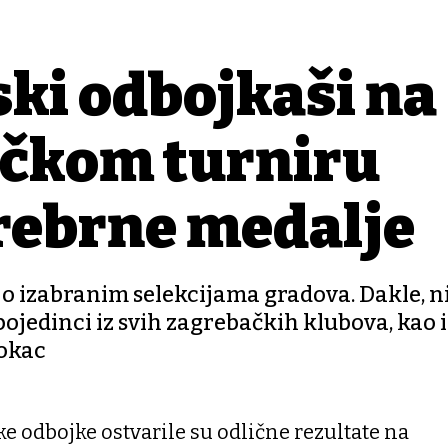
ki odbojkaši na
čkom turniru
srebrne medalje
eč o izabranim selekcijama gradova. Dakle, n
ojedinci iz svih zagrebačkih klubova, kao i
Šokac
 odbojke ostvarile su odlične rezultate na