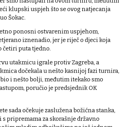
đer smo nastupali na ovom turniru, međutim
veći klupski uspjeh što se ovog natjecanja
nuo Šokac.
zuzetno ponosni ostvarenim uspjehom,
jerano iznenadio, jer je riječ o djeci koja
 četiri puta tjedno.
vu utakmicu igrale protiv Zagreba, a
akmica dočekala u nešto kasnijoj fazi turnira,
 bio i nešto bolji, međutim itekako smo
astupom, poručio je predsjednik OK
ete sada očekuje zaslužena božićna stanka,
ti s pripremama za skorašnje državno