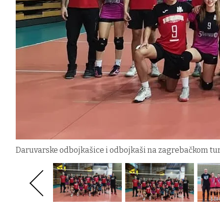
Daruvarske odbojkašice i odbojkaši na zagrebačkom tur