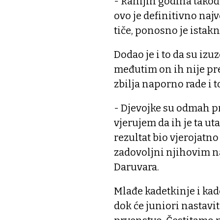
- Ranijih godina tako
ovo je definitivno naj
tiče, ponosno je istak
Dodao je i to da su i
međutim on ih nije pret
zbilja naporno rade i to
- Djevojke su odmah pr
vjerujem da ih je ta ut
rezultat bio vjerojatno
zadovoljni njihovim n
Daruvara.
Mlađe kadetkinje i kad
dok će juniori nastavi