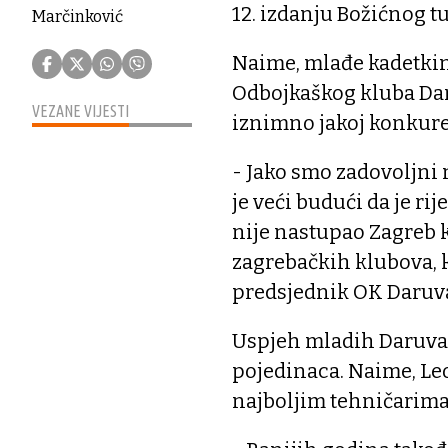
12. izdanju Božićnog tu
Marčinković
Naime, mlađe kadetkinj
Odbojkaškog kluba Daru
VEZANE VIJESTI
iznimno jakoj konkure
- Jako smo zadovoljni
je veći budući da je ri
nije nastupao Zagreb k
zagrebačkih klubova, k
predsjednik OK Daruva
Uspjeh mladih Daruvar
pojedinaca. Naime, L
najboljim tehničarima