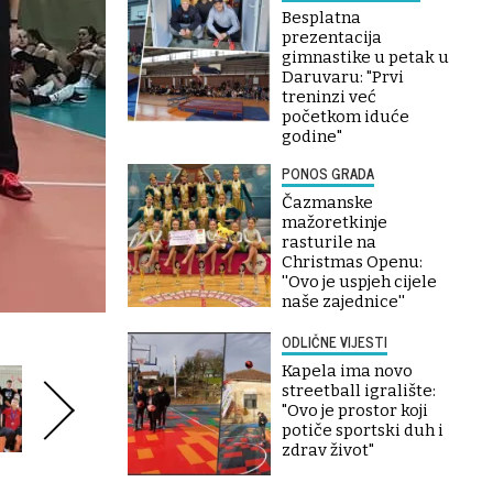
Besplatna
prezentacija
gimnastike u petak u
Daruvaru: "Prvi
treninzi već
početkom iduće
godine"
PONOS GRADA
Čazmanske
mažoretkinje
rasturile na
Christmas Openu:
''Ovo je uspjeh cijele
naše zajednice''
ODLIČNE VIJESTI
Kapela ima novo
streetball igralište:
"Ovo je prostor koji
potiče sportski duh i
zdrav život"