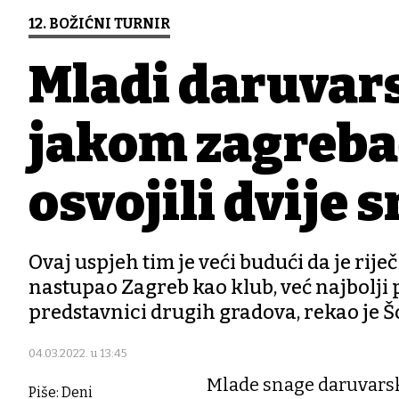
12. BOŽIĆNI TURNIR
Mladi daruvars
jakom zagreba
osvojili dvije 
Ovaj uspjeh tim je veći budući da je rij
nastupao Zagreb kao klub, već najbolji p
predstavnici drugih gradova, rekao je 
04.03.2022. u 13:45
Mlade snage daruvarske
Piše: Deni