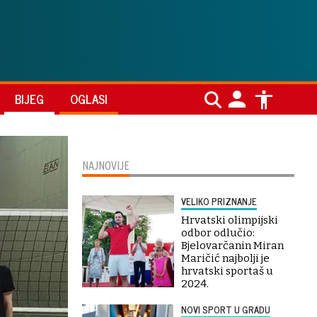
BIJEG
OGLASI
NAJNOVIJE
VELIKO PRIZNANJE
Hrvatski olimpijski
odbor odlučio:
Bjelovarčanin Miran
Maričić najbolji je
hrvatski sportaš u
2024.
NOVI SPORT U GRADU