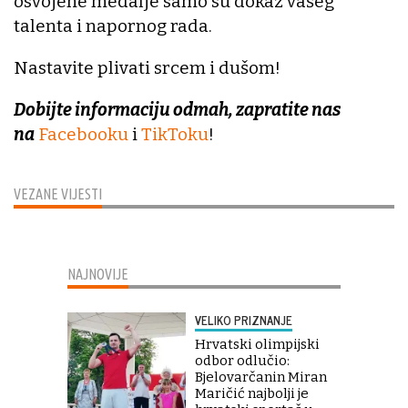
osvojene medalje samo su dokaz vašeg
talenta i napornog rada.
Nastavite plivati srcem i dušom!
Dobijte informaciju odmah, zapratite nas
na
Facebooku
i
TikToku
!
VEZANE VIJESTI
NAJNOVIJE
VELIKO PRIZNANJE
Hrvatski olimpijski
odbor odlučio:
Bjelovarčanin Miran
Maričić najbolji je