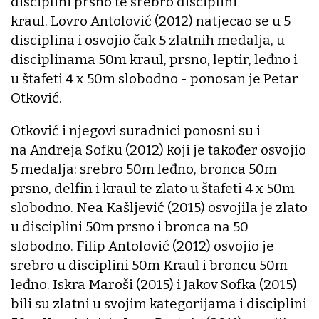
disciplini prsno te srebro disciplini
kraul. Lovro Antolović (2012) natjecao se u 5
disciplina i osvojio čak 5 zlatnih medalja, u
disciplinama 50m kraul, prsno, leptir, leđno i
u štafeti 4 x 50m slobodno - ponosan je Petar
Otković.
Otković i njegovi suradnici ponosni su i
na Andreja Sofku (2012) koji je također osvojio
5 medalja: srebro 50m leđno, bronca 50m
prsno, delfin i kraul te zlato u štafeti 4 x 50m
slobodno. Nea Kašljević (2015) osvojila je zlato
u disciplini 50m prsno i bronca na 50
slobodno. Filip Antolović (2012) osvojio je
srebro u disciplini 50m Kraul i broncu 50m
leđno. Iskra Maroši (2015) i Jakov Sofka (2015)
bili su zlatni u svojim kategorijama i disciplini