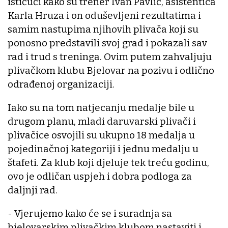
ističući kako su trener Ivan Pavlić, asistentica
Karla Hruza i on oduševljeni rezultatima i
samim nastupima njihovih plivača koji su
ponosno predstavili svoj grad i pokazali sav
rad i trud s treninga. Ovim putem zahvaljuju
plivačkom klubu Bjelovar na pozivu i odlično
odrađenoj organizaciji.
Iako su na tom natjecanju medalje bile u
drugom planu, mladi daruvarski plivači i
plivačice osvojili su ukupno 18 medalja u
pojedinačnoj kategoriji i jednu medalju u
štafeti. Za klub koji djeluje tek treću godinu,
ovo je odličan uspjeh i dobra podloga za
daljnji rad.
- Vjerujemo kako će se i suradnja sa
bjelovarskim plivačkim klubom nastaviti i