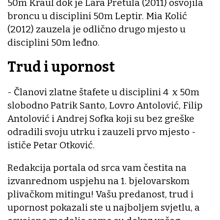
50m Kraul dok je Lara Pretula (2011) osvojila
broncu u disciplini 50m Leptir. Mia Kolić
(2012) zauzela je odlično drugo mjesto u
disciplini 50m leđno.
Trud i upornost
- Članovi zlatne štafete u disciplini 4 x 50m
slobodno Patrik Santo, Lovro Antolović, Filip
Antolović i Andrej Sofka koji su bez greške
odradili svoju utrku i zauzeli prvo mjesto -
ističe Petar Otković.
Redakcija portala od srca vam čestita na
izvanrednom uspjehu na 1. bjelovarskom
plivačkom mitingu! Vašu predanost, trud i
upornost pokazali ste u najboljem svjetlu, a