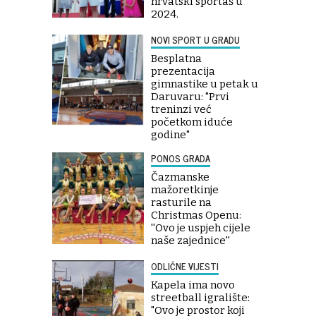
hrvatski sportaš u
2024.
NOVI SPORT U GRADU
Besplatna
prezentacija
gimnastike u petak u
Daruvaru: "Prvi
treninzi već
početkom iduće
godine"
PONOS GRADA
Čazmanske
mažoretkinje
rasturile na
Christmas Openu:
''Ovo je uspjeh cijele
naše zajednice''
ODLIČNE VIJESTI
Kapela ima novo
streetball igralište:
"Ovo je prostor koji