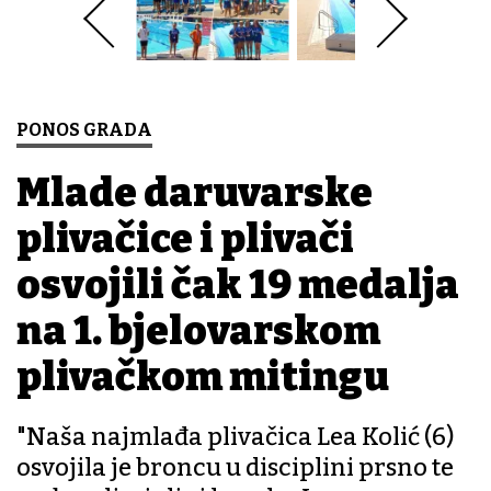
PONOS GRADA
Mlade daruvarske
plivačice i plivači
osvojili čak 19 medalja
na 1. bjelovarskom
plivačkom mitingu
"Naša najmlađa plivačica Lea Kolić (6)
osvojila je broncu u disciplini prsno te