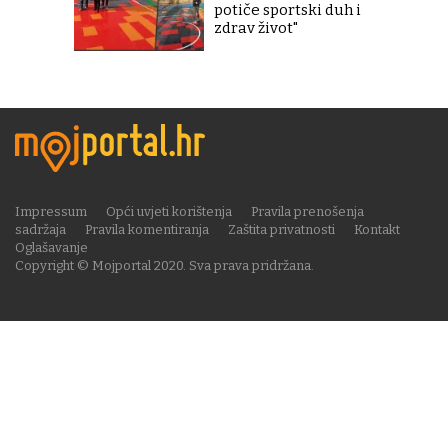
potiče sportski duh i
zdrav život"
Impressum
Opći uvjeti korištenja
Pravila prenošenja
sadržaja
Pravila komentiranja
Zaštita privatnosti
Kontakt
Oglašavanje
Copyright © Mojportal 2020. Sva prava pridržana.