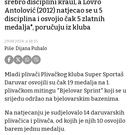
srebro disciplini kraul, a Lovro
Antolović (2012) natjecao se u 5
disciplina i osvojio čak 5 zlatnih
medalja", poručuju iz kluba
29.08.2024. u 18:55
Piše: Dijana Puhalo
Mladi plivači Plivačkog kluba Super Sportaš
Daruvar osvojili su čak 19 medalja na 1.
plivačkom mitingu "Bjelovar Sprint" koji se u
srijedu održao na bjelovarskim bazenima.
Na natjecanju je sudjelovalo 14 daruvarskih
plivačica i plivača, od kojih je njih 10 osvojilo
barem jednu medalju.