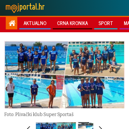
AKTUALNO
CRNA KRONIKA
SPORT
M
Foto: Plivački klub Super Sportaš