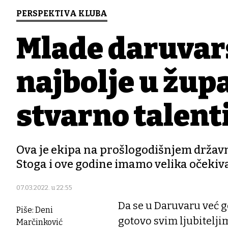
PERSPEKTIVA KLUBA
Mlade daruvar
najbolje u župa
stvarno talent
Ova je ekipa na prošlogodišnjem držav
Stoga i ove godine imamo velika očekiva
07.03.2022. u 22:55
Da se u Daruvaru već 
Piše: Deni
gotovo svim ljubiteljim
Marčinković