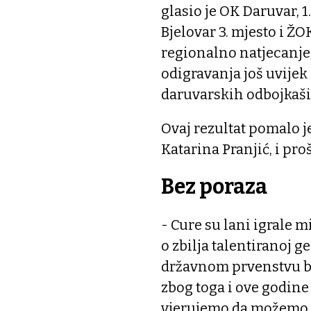
glasio je OK Daruvar, 1
Bjelovar 3. mjesto i ŽO
regionalno natjecanje,
odigravanja još uvije
daruvarskih odbojkašic
Ovaj rezultat pomalo je
Katarina Pranjić, i proš
Bez poraza
- Cure su lani igrale m
o zbilja talentiranoj g
državnom prvenstvu bi
zbog toga i ove godin
vjerujemo da možemo p