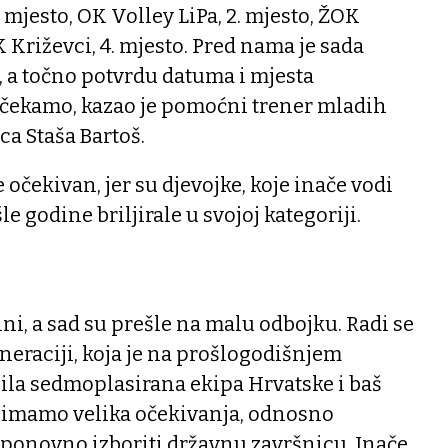
. mjesto, OK Volley LiPa, 2. mjesto, ŽOK
K Križevci, 4. mjesto. Pred nama je sada
 a točno potvrdu datuma i mjesta
k čekamo, kazao je pomoćni trener mladih
a Staša Bartoš.
 očekivan, jer su djevojke, koje inače vodi
le godine briljirale u svojoj kategoriji.
ini, a sad su prešle na malu odbojku. Radi se
eneraciji, koja je na prošlogodišnjem
la sedmoplasirana ekipa Hrvatske i baš
e imamo velika očekivanja, odnosno
onovno izboriti državnu završnicu. Inače,