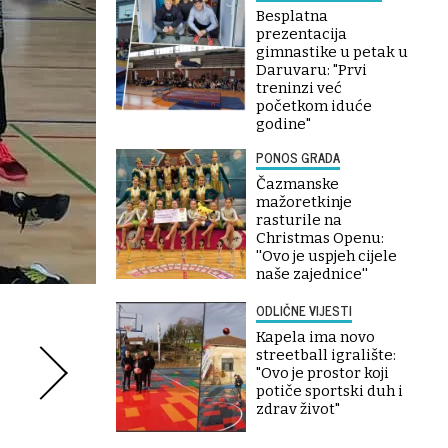
Besplatna
prezentacija
gimnastike u petak u
Daruvaru: "Prvi
treninzi već
početkom iduće
godine"
PONOS GRADA
Čazmanske
mažoretkinje
rasturile na
Christmas Openu:
''Ovo je uspjeh cijele
naše zajednice''
ODLIČNE VIJESTI
Kapela ima novo
streetball igralište:
"Ovo je prostor koji
potiče sportski duh i
zdrav život"