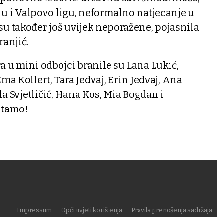
ju i Valpovo ligu, neformalno natjecanje u
 su također još uvijek neporažene, pojasnila
ranjić.
a u mini odbojci branile su Lana Lukić,
 Ema Kollert, Tara Jedvaj, Erin Jedvaj, Ana
a Svjetličić, Hana Kos, Mia Bogdan i
titamo!
Impressum
Opći uvjeti korištenja
Pravila prenošenja sadržaja