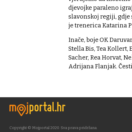
djevojke paraleno igra
slavonskoj regiji, gdje
je trenerica Katarina P
Inače, boje OK Daruvar
Stella Bis, Tea Kollert,
Sacher, Rea Horvat, Nel
Adrijana Flanjak. Čes
Copyright © Mojportal 2020. Sva prava pridržana.