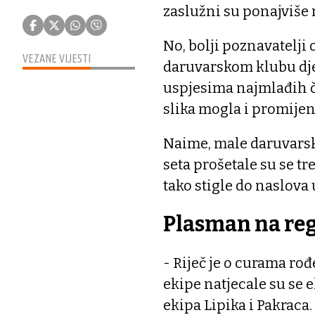
zaslužni su ponajviše
No, bolji poznavatelji
VEZANE VIJESTI
daruvarskom klubu djelu
uspjesima najmlađih č
slika mogla i promijeni
Naime, male daruvarsk
seta prošetale su se t
tako stigle do naslov
Plasman na reg
- Riječ je o curama r
ekipe natjecale su se 
ekipa Lipika i Pakrac