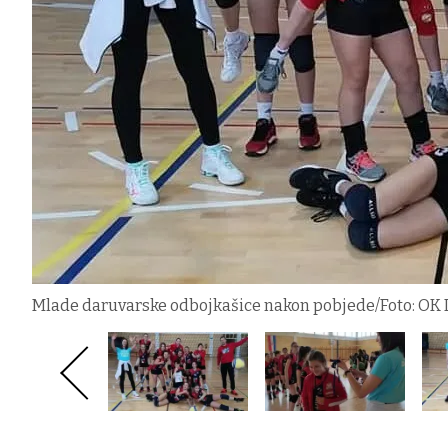
Mlade daruvarske odbojkašice nakon pobjede/Foto: OK