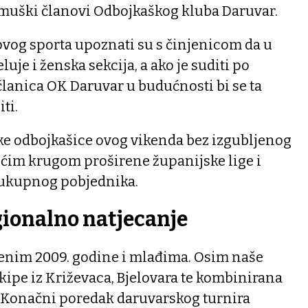
 muški članovi Odbojkaškog kluba Daruvar.
 ovog sporta upoznati su s činjenicom da u
je i ženska sekcija, a ako je suditi po
lanica OK Daruvar u budućnosti bi se ta
ti.
e odbojkašice ovog vikenda bez izgubljenog
rećim krugom proširene županijske lige i
a ukupnog pobjednika.
ionalno natjecanje
ođenim 2009. godine i mlađima. Osim naše
ekipe iz Križevaca, Bjelovara te kombinirana
a. Konačni poredak daruvarskog turnira