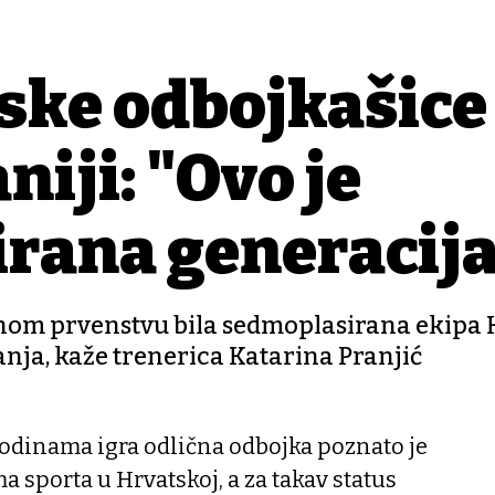
ske odbojkašice
niji: "Ovo je
irana generacij
nom prvenstvu bila sedmoplasirana ekipa 
nja, kaže trenerica Katarina Pranjić
godinama igra odlična odbojka poznato je
a sporta u Hrvatskoj, a za takav status