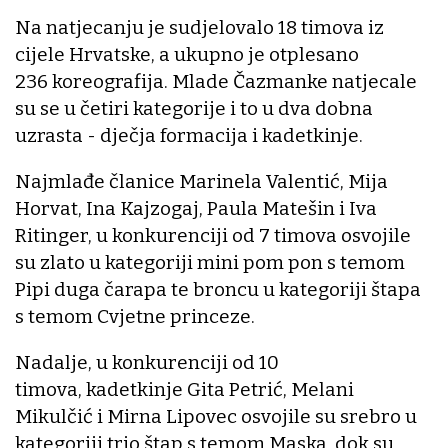
Na natjecanju je sudjelovalo 18 timova iz
cijele Hrvatske, a ukupno je otplesano
236 koreografija. Mlade Čazmanke natjecale
su se u četiri kategorije i to u dva dobna
uzrasta - dječja formacija i kadetkinje.
Najmlađe članice Marinela Valentić, Mija
Horvat, Ina Kajzogaj, Paula Matešin i Iva
Ritinger, u konkurenciji od 7 timova osvojile
su zlato u kategoriji mini pom pon s temom
Pipi duga čarapa te broncu u kategoriji štapa
s temom Cvjetne princeze.
Nadalje, u konkurenciji od 10
timova, kadetkinje Gita Petrić, Melani
Mikulčić i Mirna Lipovec osvojile su srebro u
kategoriji trio štap s temom Maska, dok su