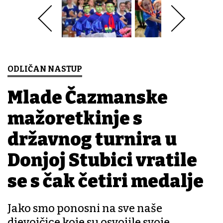
ODLIČAN NASTUP
Mlade Čazmanske
mažoretkinje s
državnog turnira u
Donjoj Stubici vratile
se s čak četiri medalje
Jako smo ponosni na sve naše
djevojčice koje su osvojile svoje