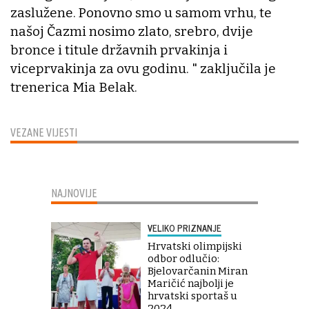
zaslužene. Ponovno smo u samom vrhu, te
našoj Čazmi nosimo zlato, srebro, dvije
bronce i titule državnih prvakinja i
viceprvakinja za ovu godinu. " zaključila je
trenerica Mia Belak.
VEZANE VIJESTI
NAJNOVIJE
VELIKO PRIZNANJE
Hrvatski olimpijski
odbor odlučio:
Bjelovarčanin Miran
Maričić najbolji je
hrvatski sportaš u
2024.