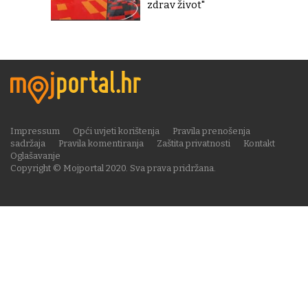
zdrav život"
Impressum
Opći uvjeti korištenja
Pravila prenošenja
sadržaja
Pravila komentiranja
Zaštita privatnosti
Kontakt
Oglašavanje
Copyright © Mojportal 2020. Sva prava pridržana.