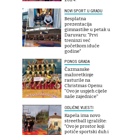
NOVI SPORT U GRADU
Besplatna
prezentacija
gimnastike u petak u
Daruvaru: "Prvi
treninzi već
početkom iduće
godine"
PONOS GRADA
Čazmanske
mažoretkinje
rasturile na
Christmas Openu:
''Ovo je uspjeh cijele
naše zajednice''
ODLIČNE VIJESTI
Kapela ima novo
streetball igralište:
"Ovo je prostor koji
potiče sportski duh i