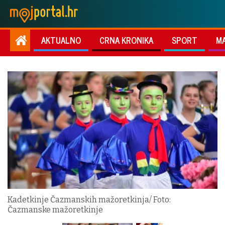
AKTUALNO
CRNA KRONIKA
SPORT
M
Kadetkinje Čazmanskih mažoretkinja/ Foto:
Čazmanske mažoretkinje