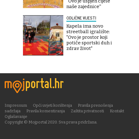
''Ovo je uspjeh cijele
naše zajednice''
ODLIČNE VIJESTI
Kapela ima novo
streetball igralište:
"Ovo je prostor koji
potiče sportski duh i
zdrav život"
Impressum
Opći uvjeti korištenja
Pravila prenošenja
sadržaja
Pravila komentiranja
Zaštita privatnosti
Kontakt
Oglašavanje
Copyright © Mojportal 2020. Sva prava pridržana.