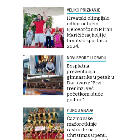
VELIKO PRIZNANJE
Hrvatski olimpijski
odbor odlučio:
Bjelovarčanin Miran
Maričić najbolji je
hrvatski sportaš u
2024.
NOVI SPORT U GRADU
Besplatna
prezentacija
gimnastike u petak u
Daruvaru: "Prvi
treninzi već
početkom iduće
godine"
PONOS GRADA
Čazmanske
mažoretkinje
rasturile na
Christmas Openu: