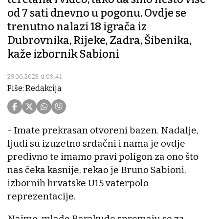
od 7 sati dnevno u pogonu. Ovdje se
trenutno nalazi 18 igrača iz
Dubrovnika, Rijeke, Zadra, Šibenika,
kaže izbornik Sabioni
29.06.2023. u 09:41
Piše: Redakcija
- Imate prekrasan otvoreni bazen. Nadalje,
ljudi su izuzetno srdačni i nama je ovdje
predivno te imamo pravi poligon za ono što
nas čeka kasnije, rekao je Bruno Sabioni,
izbornih hrvatske U15 vaterpolo
reprezentacije.
Naime, mlade Barakude spremaju se za