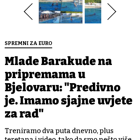
SPREMNI ZA EURO
Mlade Barakude na
pripremama u
Bjelovaru: "Predivno
je. Imamo sjajne uvjete
za rad"
Treniramo dva puta dnevno, plus
teretana i video, tako da smo nešto više