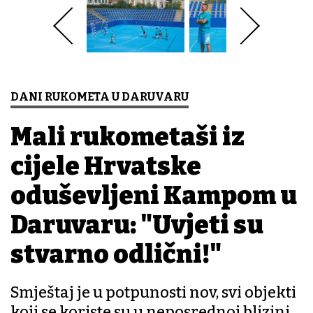
DANI RUKOMETA U DARUVARU
Mali rukometaši iz
cijele Hrvatske
oduševljeni Kampom u
Daruvaru: "Uvjeti su
stvarno odlični!"
Smještaj je u potpunosti nov, svi objekti
koji se koriste su u neposrednoj blizini,