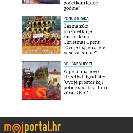
početkom iduće
godine"
PONOS GRADA
Čazmanske
mažoretkinje
rasturile na
Christmas Openu:
''Ovo je uspjeh cijele
naše zajednice''
ODLIČNE VIJESTI
Kapela ima novo
streetball igralište:
"Ovo je prostor koji
potiče sportski duh i
zdrav život"