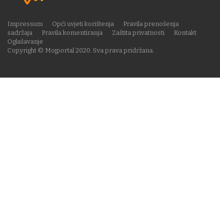
Impressum
Opći uvjeti korištenja
Pravila prenošenja
sadržaja
Pravila komentiranja
Zaštita privatnosti
Kontakt
Oglašavanje
Copyright © Mojportal 2020. Sva prava pridržana.