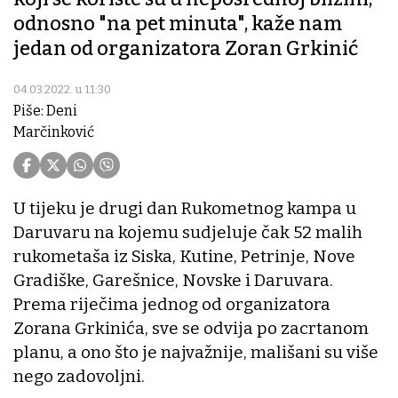
odnosno "na pet minuta", kaže nam
jedan od organizatora Zoran Grkinić
04.03.2022. u 11:30
Piše: Deni
Marčinković
U tijeku je drugi dan Rukometnog kampa u
Daruvaru na kojemu sudjeluje čak 52 malih
rukometaša iz Siska, Kutine, Petrinje, Nove
Gradiške, Garešnice, Novske i Daruvara.
Prema riječima jednog od organizatora
Zorana Grkinića, sve se odvija po zacrtanom
planu, a ono što je najvažnije, mališani su više
nego zadovoljni.