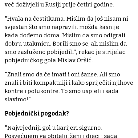
već doživjeli u Rusiji prije četiri godine.
"Hvala na čestitkama. Mislim da još nisam ni
svjestan što smo napravili, možda kasnije
kada dođemo doma. Mislim da smo odigrali
dobru utakmicu. Borili smo se, ali mislim da
smo zasluženo pobijedili", rekao je strijelac
pobjedničkog gola Mislav Oršić.
"Znali smo da će imati i oni šanse. Ali smo
znali i biti kompaktniji i kako spriječiti njihove
kontre i polukontre. To smo uspjeli i sada
slavimo!"
Pobjednički pogodak?
"Najvrjedniji gol u karijeri sigurno.
Posvećujem ga obitelji, ženi i djeci i sada