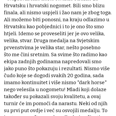
Hrvatsku i hrvatski nogomet. Bili smo blizu
finala, ali nismo uspjeli i žao nam je zbog toga.
Ali možemo biti ponosni, na kraju odlazimo u
Hrvatsku kao pobjednici i to je ono što smo
htjeli. Idemo se proveseliti jer je ovo velika,
velika, stvar. Druga medalja na Svjetskim
prvenstvima je velika star, nešto posebno
što me čini sretnim. Sa svime što radimo kao
ekipa zadnjih godinama napredovali smo
jako puno što pokazuju i rezultati. Nismo više
čudo koje se dogodi svakih 20 godina, sada
imamo kontinuitet i više nismo "dark horse"
nego velesila u nogometu! Mladi koji dolaze
također su pokazali svoju kvalitetu, a ovaj
turnir će im pomoći da narastu. Neki od njih
su prvi put ovdje i već su osvojili medalju. To