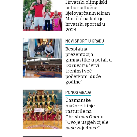
Hrvatski olimpijski
odbor odlučio:
Bjelovarčanin Miran
Maričić najbolji je
hrvatski sportaš u
2024.
NOVI SPORT U GRADU
Besplatna
prezentacija
gimnastike u petak u
Daruvaru: "Prvi
treninzi već
početkom iduće
godine"
PONOS GRADA
Čazmanske
mažoretkinje
rasturile na
Christmas Openu:
''Ovo je uspjeh cijele
naše zajednice''