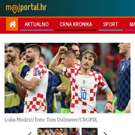
AKTUALNO
CRNA KRONIKA
SPORT
M
Luka Modrić/ Foto: Tom Dubravec/CROPIX