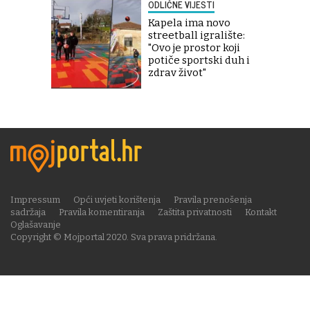
ODLIČNE VIJESTI
Kapela ima novo
streetball igralište:
"Ovo je prostor koji
potiče sportski duh i
zdrav život"
Impressum
Opći uvjeti korištenja
Pravila prenošenja
sadržaja
Pravila komentiranja
Zaštita privatnosti
Kontakt
Oglašavanje
Copyright © Mojportal 2020. Sva prava pridržana.