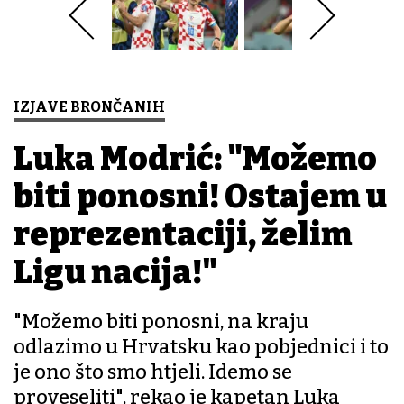
IZJAVE BRONČANIH
Luka Modrić: "Možemo
biti ponosni! Ostajem u
reprezentaciji, želim
Ligu nacija!"
"Možemo biti ponosni, na kraju
odlazimo u Hrvatsku kao pobjednici i to
je ono što smo htjeli. Idemo se
proveseliti", rekao je kapetan Luka