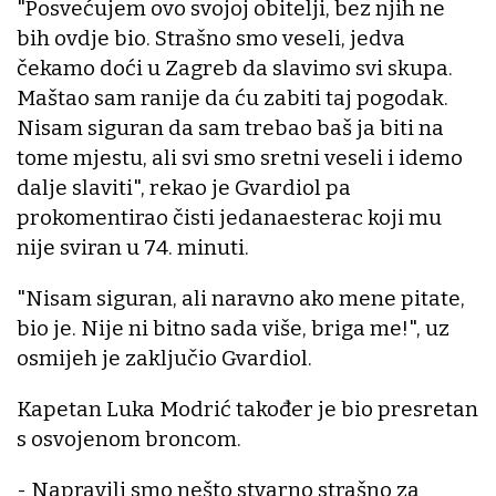
"Posvećujem ovo svojoj obitelji, bez njih ne
bih ovdje bio. Strašno smo veseli, jedva
čekamo doći u Zagreb da slavimo svi skupa.
Maštao sam ranije da ću zabiti taj pogodak.
Nisam siguran da sam trebao baš ja biti na
tome mjestu, ali svi smo sretni veseli i idemo
dalje slaviti", rekao je Gvardiol pa
prokomentirao čisti jedanaesterac koji mu
nije sviran u 74. minuti.
"Nisam siguran, ali naravno ako mene pitate,
bio je. Nije ni bitno sada više, briga me!", uz
osmijeh je zaključio Gvardiol.
Kapetan Luka Modrić također je bio presretan
s osvojenom broncom.
- Napravili smo nešto stvarno strašno za