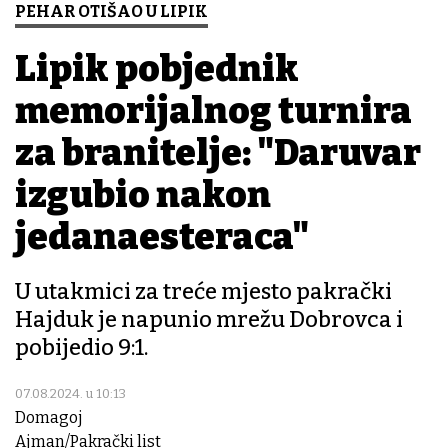
PEHAR OTIŠAO U LIPIK
Lipik pobjednik
memorijalnog turnira
za branitelje: "Daruvar
izgubio nakon
jedanaesteraca"
U utakmici za treće mjesto pakrački
Hajduk je napunio mrežu Dobrovca i
pobijedio 9:1.
07.08.2024. u 10:13
Domagoj
Ajman/Pakrački list