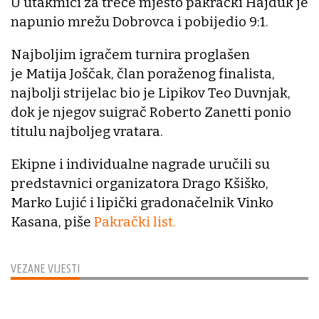
U utakmici za treće mjesto pakrački Hajduk je
napunio mrežu Dobrovca i pobijedio 9:1.
Najboljim igračem turnira proglašen
je Matija Joščak, član poraženog finalista,
najbolji strijelac bio je Lipikov Teo Duvnjak,
dok je njegov suigrač Roberto Zanetti ponio
titulu najboljeg vratara.
Ekipne i individualne nagrade uručili su
predstavnici organizatora Drago Kšiško,
Marko Lujić i lipički gradonačelnik Vinko
Kasana, piše
Pakrački list.
VEZANE VIJESTI