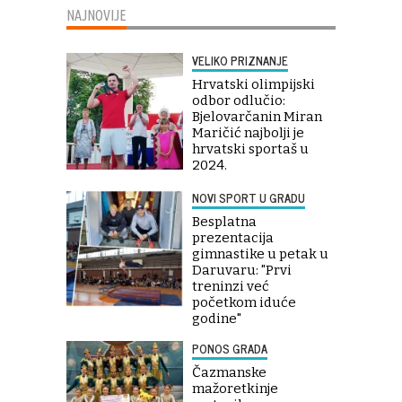
NAJNOVIJE
VELIKO PRIZNANJE
Hrvatski olimpijski
odbor odlučio:
Bjelovarčanin Miran
Maričić najbolji je
hrvatski sportaš u
2024.
NOVI SPORT U GRADU
Besplatna
prezentacija
gimnastike u petak u
Daruvaru: "Prvi
treninzi već
početkom iduće
godine"
PONOS GRADA
Čazmanske
mažoretkinje