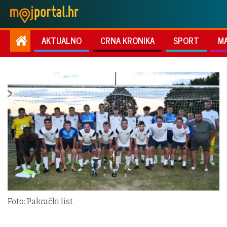
AKTUALNO
CRNA KRONIKA
SPORT
M
Foto: Pakrački list