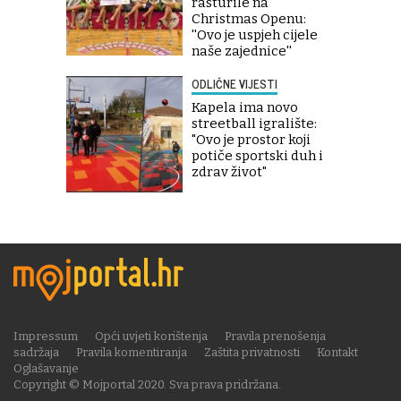
rasturile na
Christmas Openu:
''Ovo je uspjeh cijele
naše zajednice''
ODLIČNE VIJESTI
Kapela ima novo
streetball igralište:
"Ovo je prostor koji
potiče sportski duh i
zdrav život"
Impressum
Opći uvjeti korištenja
Pravila prenošenja
sadržaja
Pravila komentiranja
Zaštita privatnosti
Kontakt
Oglašavanje
Copyright © Mojportal 2020. Sva prava pridržana.