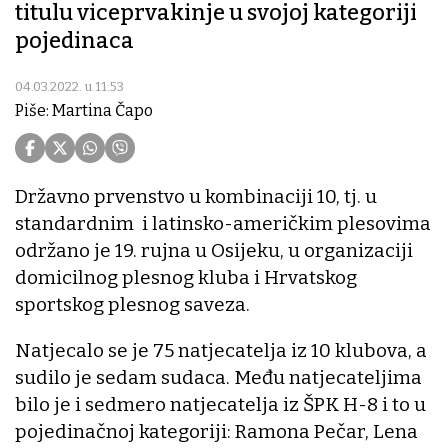
titulu viceprvakinje u svojoj kategoriji
pojedinaca
04.03.2022. u 11:53
Piše: Martina Čapo
Državno prvenstvo u kombinaciji 10, tj. u
standardnim i latinsko-američkim plesovima
održano je 19. rujna u Osijeku, u organizaciji
domicilnog plesnog kluba i Hrvatskog
sportskog plesnog saveza.
Natjecalo se je 75 natjecatelja iz 10 klubova, a
sudilo je sedam sudaca. Među natjecateljima
bilo je i sedmero natjecatelja iz ŠPK H-8 i to u
pojedinačnoj kategoriji: Ramona Pečar, Lena