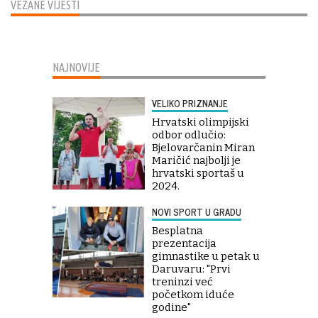
VEZANE VIJESTI
NAJNOVIJE
VELIKO PRIZNANJE
Hrvatski olimpijski
odbor odlučio:
Bjelovarčanin Miran
Maričić najbolji je
hrvatski sportaš u
2024.
NOVI SPORT U GRADU
Besplatna
prezentacija
gimnastike u petak u
Daruvaru: "Prvi
treninzi već
početkom iduće
godine"