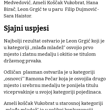
Medvedović, Ameli Koščak Vukobrat, Hana
Birač, Leon Grgić te u paru Filip Dujmović-
Sara Haistor.
Sjajni uspjesi
Najbolji rezultat ostvario je Leon Grgić koji je
u kategoriji ,,mlađa mladež“ osvojio prvo
mjesto i zlatnu medalju i okitio se titulom
državnog prvaka.
Odličan plasman ostvarila je u kategoriji
„osnovci'' Ramona Pečar koja je osvojila drugo
mjesto i srebrnu medalju te ponijela titulu
viceprvakinje u svojoj kategoriji pojedinaca.
Ameli koščak Vukobrat u starosnoj kategoriji
,,mlađa mladež“ je u velikoj konkurenciji