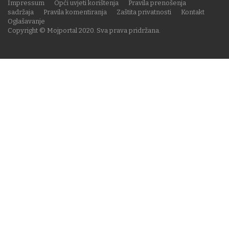
Impressum
Opći uvjeti korištenja
Pravila prenošenja
sadržaja
Pravila komentiranja
Zaštita privatnosti
Kontakt
Oglašavanje
Copyright © Mojportal 2020. Sva prava pridržana.