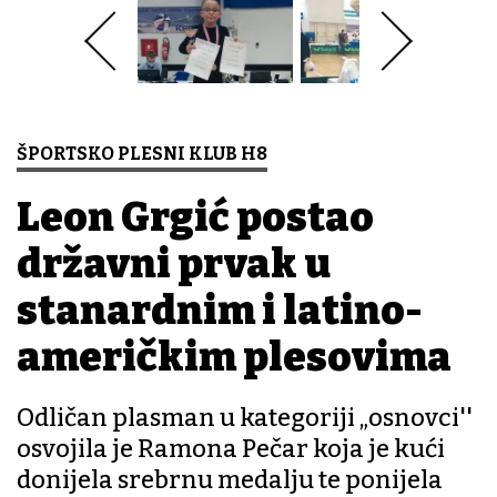
ŠPORTSKO PLESNI KLUB H8
Leon Grgić postao
državni prvak u
stanardnim i latino-
američkim plesovima
Odličan plasman u kategoriji „osnovci''
osvojila je Ramona Pečar koja je kući
donijela srebrnu medalju te ponijela