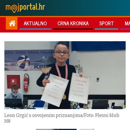
AKTUALNO
CRNA KRONIKA
SPORT
M
Leon Grgić s osvojenim priznanjima/Foto: Plesni klub
H8