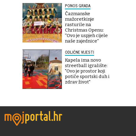
PONOS GRADA
Čazmanske
mažoretkinje
rasturile na
Christmas Openu:
''Ovo je uspjeh cijele
naše zajednice''
ODLIČNE VIJESTI
Kapela ima novo
streetball igralište:
"Ovo je prostor koji
potiče sportski duh i
zdrav život"