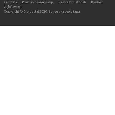
sadržaja
Pravila komentiranja
Zaštita privatnosti
Kontakt
Oglašavanje
Copyright © Mojportal 2020. Sva prava pridržana.