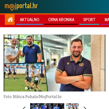
AKTUALNO
CRNA KRONIKA
SPORT
M
Foto: Nikica Puhalo/MojPortal.hr