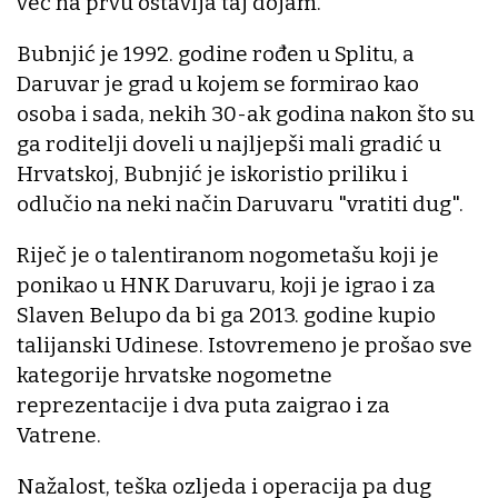
već na prvu ostavlja taj dojam.
Bubnjić je 1992. godine rođen u Splitu, a
Daruvar je grad u kojem se formirao kao
osoba i sada, nekih 30-ak godina nakon što su
ga roditelji doveli u najljepši mali gradić u
Hrvatskoj, Bubnjić je iskoristio priliku i
odlučio na neki način Daruvaru "vratiti dug".
Riječ je o talentiranom nogometašu koji je
ponikao u HNK Daruvaru, koji je igrao i za
Slaven Belupo da bi ga 2013. godine kupio
talijanski Udinese. Istovremeno je prošao sve
kategorije hrvatske nogometne
reprezentacije i dva puta zaigrao i za
Vatrene.
Nažalost, teška ozljeda i operacija pa dug