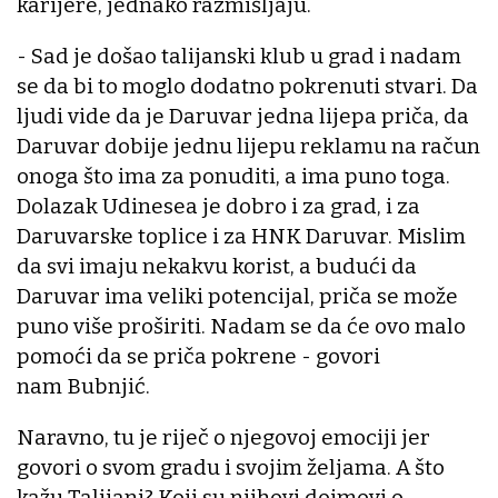
karijere, jednako razmišljaju.
- Sad je došao talijanski klub u grad i nadam
se da bi to moglo dodatno pokrenuti stvari. Da
ljudi vide da je Daruvar jedna lijepa priča, da
Daruvar dobije jednu lijepu reklamu na račun
onoga što ima za ponuditi, a ima puno toga.
Dolazak Udinesea je dobro i za grad, i za
Daruvarske toplice i za HNK Daruvar. Mislim
da svi imaju nekakvu korist, a budući da
Daruvar ima veliki potencijal, priča se može
puno više proširiti. Nadam se da će ovo malo
pomoći da se priča pokrene - govori
nam Bubnjić.
Naravno, tu je riječ o njegovoj emociji jer
govori o svom gradu i svojim željama. A što
kažu Talijani? Koji su njihovi dojmovi o