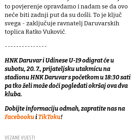
to povjerenje opravdamo i nadam se da ovo
neće biti zadnji put da su došli. To je ključ
svega - zaključuje ravnatelj Daruvarskih
toplica Ratko Vuković.
---------------
HNK Daruvar i Udinese U-19
odigrat će u
subotu, 20. 7.,
prijateljsku utakmicu na
stadionu HNK Daruvar s početkom u 18:30
sati
pa tko želi može doći pogledati okršaj ova dva
kluba.
Dobijte informaciju odmah, zapratite nas na
Facebooku
i
TikToku
!
VEZANE VIJESTI