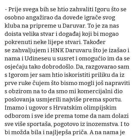
- Prije svega bih se htio zahvaliti Igoru što se
osobno angažirao da dovede igrače svog
kluba na pripreme u Daruvar. To je za nas
doista velika stvar i događaj koji bi mogao
pokrenuti neke lijepe stvari. Također
se zahvaljujem i HNK Daruvaru što je izašao i
nama i Udineseu u susret i omogućio im da se
osjećaju tako dobrodošlo. Da, razgovarao sam
s Igorom jer sam htio iskoristiti priliku da iz
prve ruke čujem što bismo mogli još napraviti
s obzirom na to da smo mi komercijalni dio
poslovanja usmjerili najviše prema sportu.
Imamo i ugovor s Hrvatskim olimpijskim
odborom i sve ide prema tome da nam dolazi
sve više sportaša, pogotovo iz inozemstva. I to
bi možda bila i najljepša priča. A na nama je