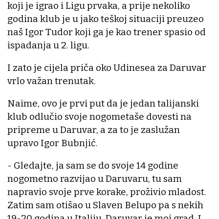
koji je igrao i Ligu prvaka, a prije nekoliko
godina klub je u jako teškoj situaciji preuzeo
naš Igor Tudor koji ga je kao trener spasio od
ispadanja u 2. ligu.
I zato je cijela priča oko Udinesea za Daruvar
vrlo važan trenutak.
Naime, ovo je prvi put da je jedan talijanski
klub odlučio svoje nogometaše dovesti na
pripreme u Daruvar, a za to je zaslužan
upravo Igor Bubnjić.
- Gledajte, ja sam se do svoje 14 godine
nogometno razvijao u Daruvaru, tu sam
napravio svoje prve korake, proživio mladost.
Zatim sam otišao u Slaven Belupo pa s nekih
19-20 godina u Italiju. Daruvar je moj grad. I