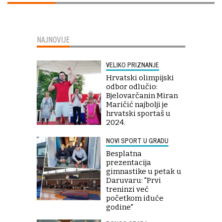
NAJNOVIJE
VELIKO PRIZNANJE
Hrvatski olimpijski
odbor odlučio:
Bjelovarčanin Miran
Maričić najbolji je
hrvatski sportaš u
2024.
NOVI SPORT U GRADU
Besplatna
prezentacija
gimnastike u petak u
Daruvaru: "Prvi
treninzi već
početkom iduće
godine"