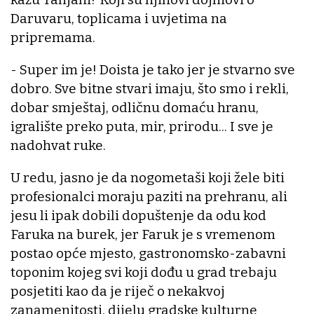
Daruvaru, toplicama i uvjetima na
pripremama.
- Super im je! Doista je tako jer je stvarno sve
dobro. Sve bitne stvari imaju, što smo i rekli,
dobar smještaj, odličnu domaću hranu,
igralište preko puta, mir, prirodu... I sve je
nadohvat ruke.
U redu, jasno je da nogometaši koji žele biti
profesionalci moraju paziti na prehranu, ali
jesu li ipak dobili dopuštenje da odu kod
Faruka na burek, jer Faruk je s vremenom
postao opće mjesto, gastronomsko-zabavni
toponim kojeg svi koji dođu u grad trebaju
posjetiti kao da je riječ o nekakvoj
zanamenitosti, dijelu gradske kulturne