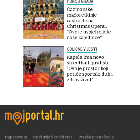
PONOS GRADA
Čazmanske
mažoretkinje
rasturile na
Christmas Openu:
''Ovo je uspjeh cijele
naše zajednice''
ODLIČNE VIJESTI
Kapela ima novo
streetball igralište:
"Ovo je prostor koji
potiče sportski duh i
zdrav život"
Impressum
Opći uvjeti korištenja
Pravila prenošenja