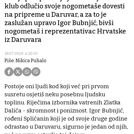
klub odlučio svoje nogometaše dovesti
na pripreme u Daruvar, a za to je
zaslužan upravo Igor Bubnjić, bivši
nogometaš i reprezentativac Hrvatske
iz Daruvara
18.07.2024. u 20:01
Piše: Nikica Puhalo
Postoje oni ljudi kod koji već pri prvom
susretu osjetiš neku posebnu ljudsku
toplinu. Riječima izbornika vatrenih Zlatka
Dalića - skromnost i poniznost. Igor Bubnjić,
rođeni Splićanin koji je od svoje druge godine
odrastao u Daruvaru, sigurno je jedan od njih,