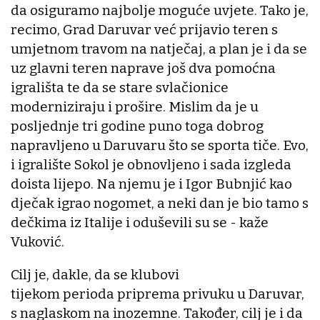
da osiguramo najbolje moguće uvjete. Tako je,
recimo, Grad Daruvar već prijavio teren s
umjetnom travom na natječaj, a plan je i da se
uz glavni teren naprave još dva pomoćna
igrališta te da se stare svlačionice
moderniziraju i prošire. Mislim da je u
posljednje tri godine puno toga dobrog
napravljeno u Daruvaru što se sporta tiče. Evo,
i igralište Sokol je obnovljeno i sada izgleda
doista lijepo. Na njemu je i Igor Bubnjić kao
dječak igrao nogomet, a neki dan je bio tamo s
dečkima iz Italije i oduševili su se - kaže
Vuković.
Cilj je, dakle, da se klubovi
tijekom perioda priprema privuku u Daruvar,
s naglaskom na inozemne. Također, cilj je i da