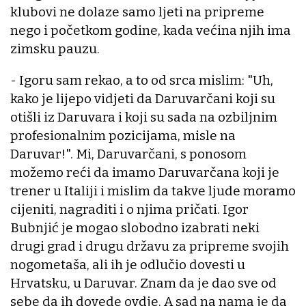
klubovi ne dolaze samo ljeti na pripreme
nego i početkom godine, kada većina njih ima
zimsku pauzu.
- Igoru sam rekao, a to od srca mislim: "Uh,
kako je lijepo vidjeti da Daruvarčani koji su
otišli iz Daruvara i koji su sada na ozbiljnim
profesionalnim pozicijama, misle na
Daruvar!". Mi, Daruvarčani, s ponosom
možemo reći da imamo Daruvarčana koji je
trener u Italiji i mislim da takve ljude moramo
cijeniti, nagraditi i o njima pričati. Igor
Bubnjić je mogao slobodno izabrati neki
drugi grad i drugu državu za pripreme svojih
nogometaša, ali ih je odlučio dovesti u
Hrvatsku, u Daruvar. Znam da je dao sve od
sebe da ih dovede ovdje. A sad na nama je da