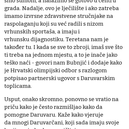
smo šumom, a nalazimo se gotovo u centru
grada. Nadalje, ovo je lječilište i ako zatreba
imamo izvrsne zdravstvene stručnjake na
raspolaganju koji su već radili s nizom
vrhunskih sportaša, a imaju i
vrhunsku dijagnostiku. Teretana nam je
također tu. I kada se sve to zbroji, imaš sve što
ti treba na jednom mjestu, a to je inače jako
teško naći - govori nam Bubnjić i dodaje kako
je Hrvatski olimpijski odbor s razlogom
potpisao partnerski ugovor s Daruvarskim
toplicama.
Usput, onako skromno, ponovno se vratio na
priču kako je često razmišljao kako da
pomogne Daruvaru. Kaže kako vjeruje
da mnogi Daruvarčani, koji sada imaju svoje