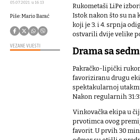
05.07.2021. u 16:13
Rukometaši LiPe izbor
Istok nakon što su na 
Piše: Mario Barać
koji je 3. i 4. srpnja 
ostvarili dvije velike 
VEZANE VIJESTI
Drama sa sed
Pakračko-lipički rukom
favoriziranu drugu eki
spektakularnoj utakm
Nakon regularnih 31:31,
Vinkovačka ekipa u čij
prvotimca ovog premije
favorit. U prvih 30 min
odmor su otišli s predn