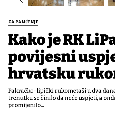
ZA PAMĆENJE
Kako je RK LiPa
povijesni uspje
hrvatsku ruko
Pakračko-lipički rukometaši u dva dana
trenutku se činilo da neće uspjeti, a onda
promijenilo...