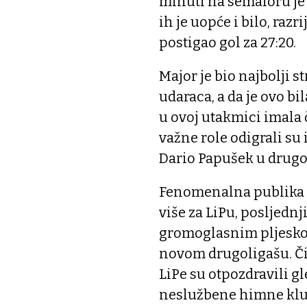
minuti na semaforu je 
ih je uopće i bilo, raz
postigao gol za 27:20.
Major je bio najbolji st
udaraca, a da je ovo bi
u ovoj utakmici imala č
važne role odigrali su 
Dario Papušek u dru
Fenomenalna publika ko
više za LiPu, posljedn
gromoglasnim pljeskom
novom drugoligašu. Čim
LiPe su otpozdravili g
neslužbene himne klub