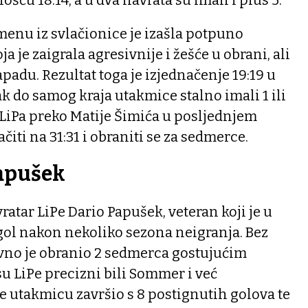
enu iz svlačionice je izašla potpuno
a je zaigrala agresivnije i žešće u obrani, ali
napadu. Rezultat toga je izjednačenje 19:19 u
ak do samog kraja utakmice stalno imali 1 ili
e LiPa preko Matije Šimića u posljednjem
iti na 31:31 i obraniti se za sedmerce.
Papušek
ratar LiPe Dario Papušek, veteran koji je u
gol nakon nekoliko sezona neigranja. Bez
rvno je obranio 2 sedmerca gostujućim
su LiPe precizni bili Sommer i već
e utakmicu završio s 8 postignutih golova te