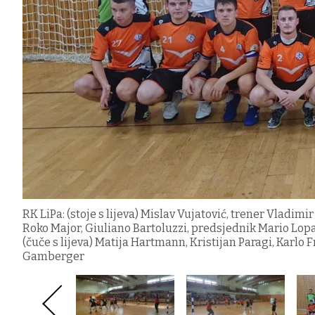
RK LiPa: (stoje s lijeva) Mislav Vujatović, trener Vladim
Roko Major, Giuliano Bartoluzzi, predsjednik Mario Lopa
(čuče s lijeva) Matija Hartmann, Kristijan Paragi, Karlo F
Gamberger