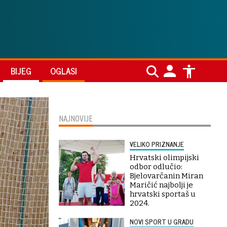
BIJEG
OGLASI
NAJNOVIJE
VELIKO PRIZNANJE
Hrvatski olimpijski
odbor odlučio:
Bjelovarčanin Miran
Maričić najbolji je
hrvatski sportaš u
2024.
NOVI SPORT U GRADU