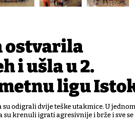
 ostvarila
h i ušla u 2.
metnu ligu Isto
 su odigrali dvije teške utakmice. U jedno
 su krenuli igrati agresivnije i brže i sve se