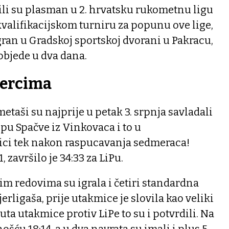
ili su plasman u 2. hrvatsku rukometnu ligu
kvalifikacijskom turniru za popunu ove lige,
odigran u Gradskoj sportskoj dvorani u Pakracu,
pobjede u dva dana.
mercima
etaši su najprije u petak 3. srpnja savladali
pu Spačve iz Vinkovaca i to u
ici tek nakon raspucavanja sedmeraca!
 završilo je 34:33 za LiPu.
im redovima su igrala i četiri standardna
rligaša, prije utakmice je slovila kao veliki
uta utakmice protiv LiPe to su i potvrdili. Na
ošću 18:14, a u dva navrata su imali i plus 5.