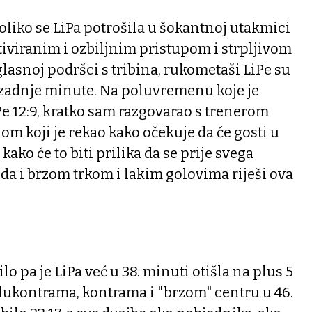
koliko se LiPa potrošila u šokantnoj utakmici
tiviranim i ozbiljnim pristupom i strpljivom
glasnoj podršci s tribina, rukometaši LiPe su
 zadnje minute. Na poluvremenu koje je
e 12:9, kratko sam razgovarao s trenerom
m koji je rekao kako očekuje da će gosti u
 kako će to biti prilika da se prije svega
a i brzom trkom i lakim golovima riješi ova
lo pa je LiPa već u 38. minuti otišla na plus 5
polukontrama, kontrama i "brzom" centru u 46.