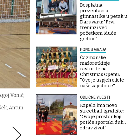
Besplatna
prezentacija
gimnastike u petak u
Daruvaru: "Prvi
treninzi već
početkom iduće
godine"
PONOS GRADA
Čazmanske
mažoretkinje
rasturile na
Christmas Openu:
''Ovo je uspjeh cijele
naše zajednice''
agoj Vonić,
ODLIČNE VIJESTI
Kapela ima novo
ušek, Antun
streetball igralište:
"Ovo je prostor koji
potiče sportski duh i
zdrav život"