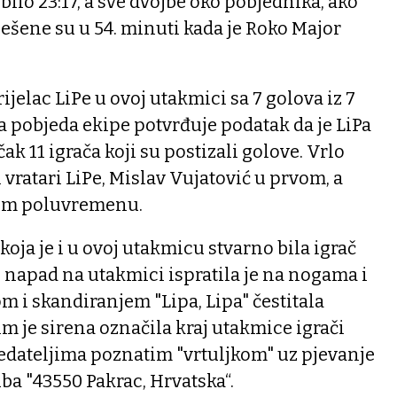
bilo 23:17, a sve dvojbe oko pobjednika, ako
riješene su u 54. minuti kada je Roko Major
rijelac LiPe u ovoj utakmici sa 7 golova iz 7
la pobjeda ekipe potvrđuje podatak da je LiPa
ak 11 igrača koji su postizali golove. Vrlo
i vratari LiPe, Mislav Vujatović u prvom, a
gom poluvremenu.
ja je i u ovoj utakmicu stvarno bila igrač
ji napad na utakmici ispratila je na nogama i
 i skandiranjem "Lipa, Lipa" čestitala
 je sirena označila kraj utakmice igrači
ledateljima poznatim "vrtuljkom" uz pjevanje
a "43550 Pakrac, Hrvatska“.