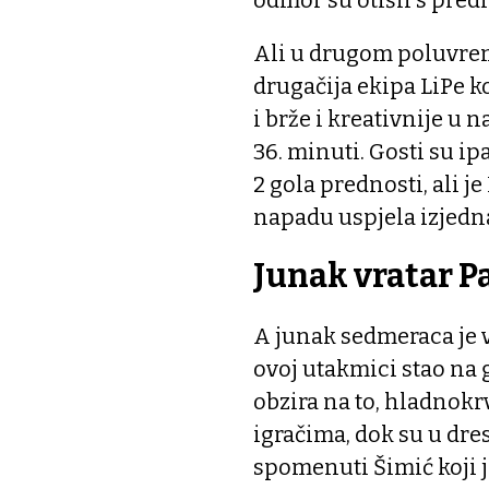
Ali u drugom poluvrem
drugačija ekipa LiPe koj
i brže i kreativnije u 
36. minuti. Gosti su ip
2 gola prednosti, ali j
napadu uspjela izjednač
Junak vratar 
A junak sedmeraca je v
ovoj utakmici stao na 
obzira na to, hladnok
igračima, dok su u dre
spomenuti Šimić koji j