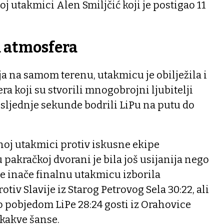
voj utakmici Alen Smiljčić koji je postigao 11
 atmosfera
a na samom terenu, utakmicu je obilježila i
a koji su stvorili mnogobrojni ljubitelji
sljednje sekunde bodrili LiPu na putu do
noj utakmici protiv iskusne ekipe
 pakračkoj dvorani je bila još usijanija nego
je inače finalnu utakmicu izborila
otiv Slavije iz Starog Petrovog Sela 30:22, ali
lo pobjedom LiPe 28:24 gosti iz Orahovice
ikakve šanse.