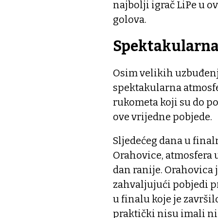
najbolji igrač LiPe u o
golova.
Spektakularna
Osim velikih uzbuđenj
spektakularna atmosfer
rukometa koji su do po
ove vrijedne pobjede.
Sljedećeg dana u final
Orahovice, atmosfera u
dan ranije. Orahovica 
zahvaljujući pobjedi pr
u finalu koje je završi
praktički nisu imali n