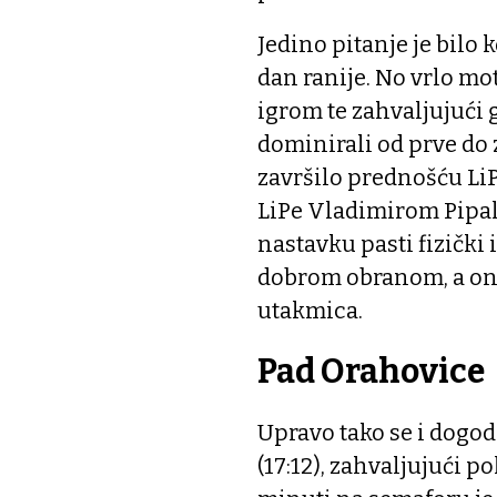
Jedino pitanje je bilo 
dan ranije. No vrlo mo
igrom te zahvaljujući 
dominirali od prve do
završilo prednošću LiP
LiPe Vladimirom Pipalo
nastavku pasti fizički i
dobrom obranom, a ond
utakmica.
Pad Orahovice
Upravo tako se i dogodi
(17:12), zahvaljujući 