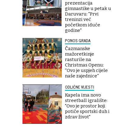
prezentacija
gimnastike u petak u
Daruvaru: "Prvi
treninzi već
početkom iduće
godine"
PONOS GRADA
Čazmanske
mažoretkinje
rasturile na
Christmas Openu:
''Ovo je uspjeh cijele
naše zajednice''
ODLIČNE VIJESTI
Kapela ima novo
streetball igralište:
"Ovo je prostor koji
potiče sportski duh i
zdrav život"