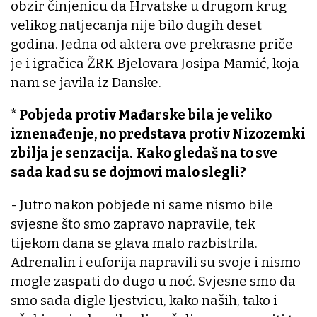
obzir činjenicu da Hrvatske u drugom krug
velikog natjecanja nije bilo dugih deset
godina. Jedna od aktera ove prekrasne priče
je i igračica ŽRK Bjelovara Josipa Mamić, koja
nam se javila iz Danske.
* Pobjeda protiv Mađarske bila je veliko
iznenađenje, no predstava protiv Nizozemki
zbilja je senzacija. Kako gledaš na to sve
sada kad su se dojmovi malo slegli?
- Jutro nakon pobjede ni same nismo bile
svjesne što smo zapravo napravile, tek
tijekom dana se glava malo razbistrila.
Adrenalin i euforija napravili su svoje i nismo
mogle zaspati do dugo u noć. Svjesne smo da
smo sada digle ljestvicu, kako naših, tako i