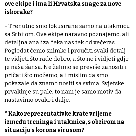
ove ekipe i ima li Hrvatska snage za nove
iskorake?
- Trenutno smo fokusirane samo na utakmicu
sa Srbijom. Ove ekipe naravno poznajemo, ali
detaljna analiza čeka nas tek od večeras.
Pogledat ćemo snimke i proučiti svaki detalj
te vidjeti što rade dobro, a što ne i vidjeti gdje
je naša šansa. Ne želimo se previše zanositi i
pričati što možemo, ali mislim da smo
pokazale da znamo nositi sa svima. Svjetske
prvakinje su pale, to nam je samo motiv da
nastavimo ovako i dalje.
* Kako reprezentativke krate vrijeme
između treninga i utakmica, s obzirom na
situaciju s korona virusom?