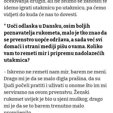
očekivanja drugih, ali ne želimo se zanositi te
idemo igrati utakmicu po utakmicu, pa ćemo
vidjeti do kuda će nas to dovesti.
* Uoči odlaska u Dansku, osim boljih
poznavatelja rukometa, malo je tko znao da
se prvenstvo uopće održava, a sada već svi
domaći i strani mediji pišu o vama. Koliko
vam to remeti mir i pripremu nadolazećih
utakmica?
- Iskreno ne remeti nam mir, barem ne meni.
Drago mi je da se malo digla prašina, da su
ljudi počeli pratiti i uživati u onome što im mi
serviramo na ovom prvenstvu. Ženski
rukomet uvijek je bio u sjeni muškog, drago
mi je da se to barem trenutno malo
promijenilo.