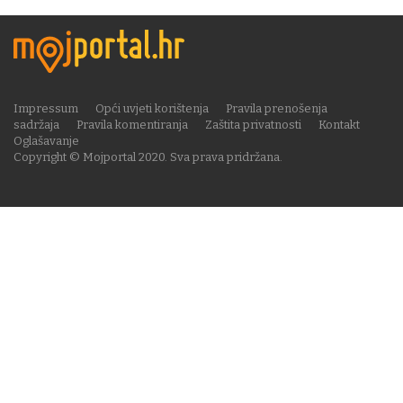
Impressum
Opći uvjeti korištenja
Pravila prenošenja
sadržaja
Pravila komentiranja
Zaštita privatnosti
Kontakt
Oglašavanje
Copyright © Mojportal 2020. Sva prava pridržana.