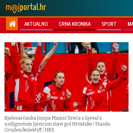
AKTUALNO
CRNA KRONIKA
SPORT
M
Bjelovarčanka Josipa Mamić (treća s lijeva) s
uzdignutom ljevicom slavi gol Hrvatske / Stanko
Gruden/kolektiff / HRS