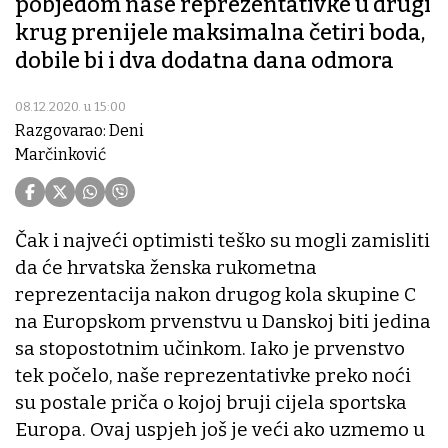
pobjedom naše reprezentativke u drugi
krug prenijele maksimalna četiri boda,
dobile bi i dva dodatna dana odmora
08.12.2020. u 15:00
Razgovarao: Deni
Marčinković
Čak i najveći optimisti teško su mogli zamisliti
da će hrvatska ženska rukometna
reprezentacija nakon drugog kola skupine C
na Europskom prvenstvu u Danskoj biti jedina
sa stopostotnim učinkom. Iako je prvenstvo
tek počelo, naše reprezentativke preko noći
su postale priča o kojoj bruji cijela sportska
Europa. Ovaj uspjeh još je veći ako uzmemo u