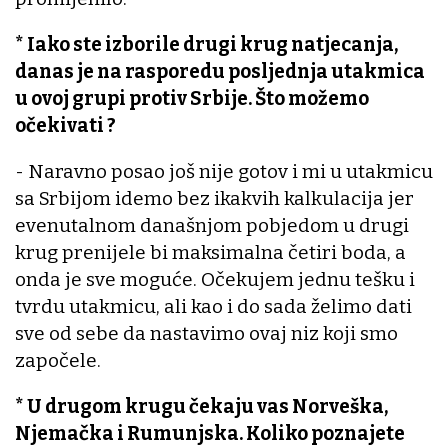
* Iako ste izborile drugi krug natjecanja,
danas je na rasporedu posljednja utakmica
u ovoj grupi protiv Srbije. Što možemo
očekivati ?
- Naravno posao još nije gotov i mi u utakmicu
sa Srbijom idemo bez ikakvih kalkulacija jer
evenutalnom današnjom pobjedom u drugi
krug prenijele bi maksimalna četiri boda, a
onda je sve moguće. Očekujem jednu tešku i
tvrdu utakmicu, ali kao i do sada želimo dati
sve od sebe da nastavimo ovaj niz koji smo
započele.
* U drugom krugu čekaju vas Norveška,
Njemačka i Rumunjska. Koliko poznajete