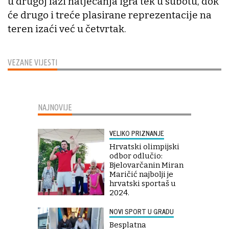
u drugoj fazi natjecanja igra tek u subotu, dok
će drugo i treće plasirane reprezentacije na
teren izaći već u četvrtak.
VEZANE VIJESTI
NAJNOVIJE
VELIKO PRIZNANJE
Hrvatski olimpijski
odbor odlučio:
Bjelovarčanin Miran
Maričić najbolji je
hrvatski sportaš u
2024.
NOVI SPORT U GRADU
Besplatna