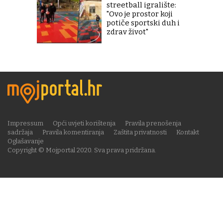
streetball igralište:
"Ovo je prostor koji
potiče sportski duh i
zdrav život"
Impressum
Opći uvjeti korištenja
Pravila prenošenja
sadržaja
Pravila komentiranja
Zaštita privatnosti
Kontakt
Oglašavanje
Copyright © Mojportal 2020. Sva prava pridržana.