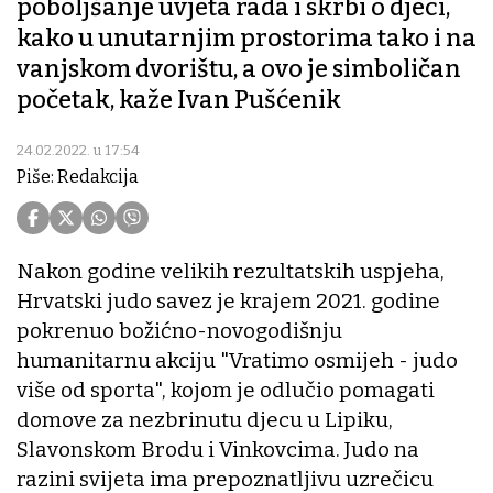
poboljšanje uvjeta rada i skrbi o djeci,
kako u unutarnjim prostorima tako i na
vanjskom dvorištu, a ovo je simboličan
početak, kaže Ivan Pušćenik
24.02.2022. u 17:54
Piše: Redakcija
Nakon godine velikih rezultatskih uspjeha,
Hrvatski judo savez je krajem 2021. godine
pokrenuo božićno-novogodišnju
humanitarnu akciju "Vratimo osmijeh - judo
više od sporta", kojom je odlučio pomagati
domove za nezbrinutu djecu u Lipiku,
Slavonskom Brodu i Vinkovcima. Judo na
razini svijeta ima prepoznatljivu uzrečicu