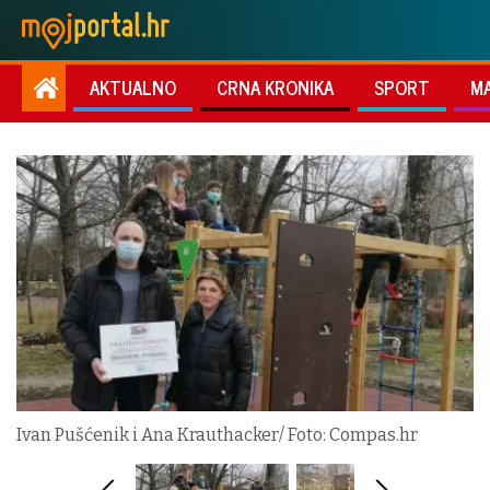
AKTUALNO
CRNA KRONIKA
SPORT
M
Ivan Pušćenik i Ana Krauthacker/ Foto: Compas.hr