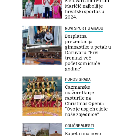
Bjelovarčanin Miran
Maričić najbolji je
hrvatski sportaš u
2024.
NOVI SPORT U GRADU
Besplatna
prezentacija
gimnastike u petak u
Daruvaru: "Prvi
treninzi već
početkom iduće
godine"
PONOS GRADA
Čazmanske
mažoretkinje
rasturile na
Christmas Openu:
''Ovo je uspjeh cijele
naše zajednice''
ODLIČNE VIJESTI
Kapela ima novo