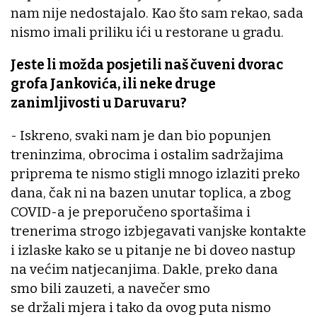
nam nije nedostajalo. Kao što sam rekao, sada
nismo imali priliku ići u restorane u gradu.
Jeste li možda posjetili naš čuveni dvorac
grofa Jankovića, ili neke druge
zanimljivosti u Daruvaru?
- Iskreno, svaki nam je dan bio popunjen
treninzima, obrocima i ostalim sadržajima
priprema te nismo stigli mnogo izlaziti preko
dana, čak ni na bazen unutar toplica, a zbog
COVID-a je preporučeno sportašima i
trenerima strogo izbjegavati vanjske kontakte
i izlaske kako se u pitanje ne bi doveo nastup
na većim natjecanjima. Dakle, preko dana
smo bili zauzeti, a navečer smo
se držali mjera i tako da ovog puta nismo