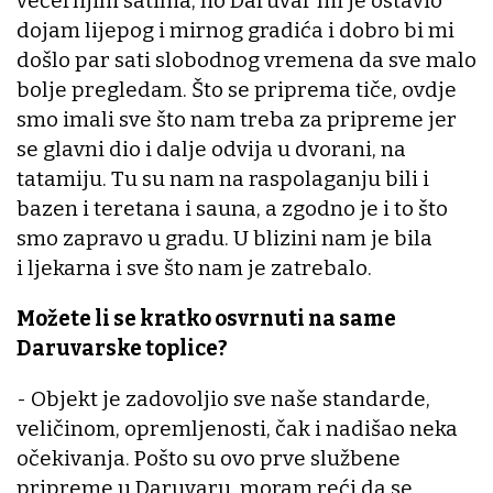
večernjim satima, no Daruvar mi je ostavio
dojam lijepog i mirnog gradića i dobro bi mi
došlo par sati slobodnog vremena da sve malo
bolje pregledam. Što se priprema tiče, ovdje
smo imali sve što nam treba za pripreme jer
se glavni dio i dalje odvija u dvorani, na
tatamiju. Tu su nam na raspolaganju bili i
bazen i teretana i sauna, a zgodno je i to što
smo zapravo u gradu. U blizini nam je bila
i ljekarna i sve što nam je zatrebalo.
Možete li se kratko osvrnuti na same
Daruvarske toplice?
- Objekt je zadovoljio sve naše standarde,
veličinom, opremljenosti, čak i nadišao neka
očekivanja. Pošto su ovo prve službene
pripreme u Daruvaru, moram reći da se