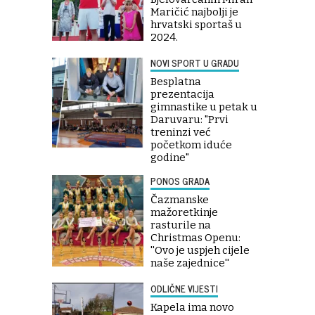
Maričić najbolji je
hrvatski sportaš u
2024.
NOVI SPORT U GRADU
Besplatna
prezentacija
gimnastike u petak u
Daruvaru: "Prvi
treninzi već
početkom iduće
godine"
PONOS GRADA
Čazmanske
mažoretkinje
rasturile na
Christmas Openu:
''Ovo je uspjeh cijele
naše zajednice''
ODLIČNE VIJESTI
Kapela ima novo