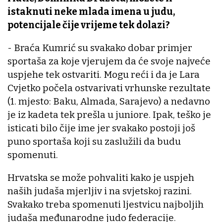
istaknuti neke mlada imena u judu,
potencijale čije vrijeme tek dolazi?
- Braća Kumrić su svakako dobar primjer
sportaša za koje vjerujem da će svoje najveće
uspjehe tek ostvariti. Mogu reći i da je Lara
Cvjetko počela ostvarivati vrhunske rezultate
(1. mjesto: Baku, Almada, Sarajevo) a nedavno
je iz kadeta tek prešla u juniore. Ipak, teško je
isticati bilo čije ime jer svakako postoji još
puno sportaša koji su zaslužili da budu
spomenuti.
Hrvatska se može pohvaliti kako je uspjeh
naših judaša mjerljiv i na svjetskoj razini.
Svakako treba spomenuti ljestvicu najboljih
judaša međunarodne judo federacije.