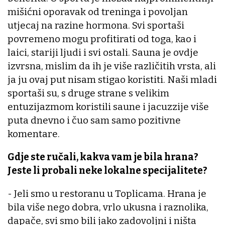
mišićni oporavak od treninga i povoljan
utjecaj na razine hormona. Svi sportaši
povremeno mogu profitirati od toga, kao i
laici, stariji ljudi i svi ostali. Sauna je ovdje
izvrsna, mislim da ih je više različitih vrsta, ali
ja ju ovaj put nisam stigao koristiti. Naši mladi
sportaši su, s druge strane s velikim
entuzijazmom koristili saune i jacuzzije više
puta dnevno i čuo sam samo pozitivne
komentare.
Gdje ste ručali, kakva vam je bila hrana?
Jeste li probali neke lokalne specijalitete?
- Jeli smo u restoranu u Toplicama. Hrana je
bila više nego dobra, vrlo ukusna i raznolika,
dapače, svi smo bili jako zadovoljni i ništa