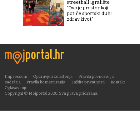
streetball igralište:
"Ovo je prostor koji
potiče sportski duh i
zdrav život"
Impressum
Opći uvjeti korištenja
Pravila prenošenja
sadržaja
Pravila komentiranja
Zaštita privatnosti
Kontakt
Oglašavanje
Copyright © Mojportal 2020. Sva prava pridržana.