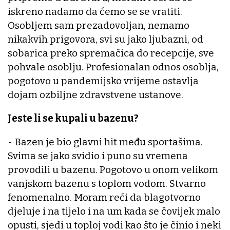
iskreno nadamo da ćemo se se vratiti.
Osobljem sam prezadovoljan, nemamo
nikakvih prigovora, svi su jako ljubazni, od
sobarica preko spremačica do recepcije, sve
pohvale osoblju. Profesionalan odnos osoblja,
pogotovo u pandemijsko vrijeme ostavlja
dojam ozbiljne zdravstvene ustanove.
Jeste li se kupali u bazenu?
- Bazen je bio glavni hit među sportašima.
Svima se jako svidio i puno su vremena
provodili u bazenu. Pogotovo u onom velikom
vanjskom bazenu s toplom vodom. Stvarno
fenomenalno. Moram reći da blagotvorno
djeluje i na tijelo i na um kada se čovijek malo
opusti, sjedi u toploj vodi kao što je činio i neki