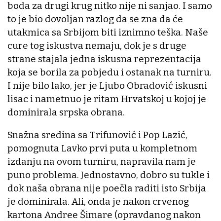
boda za drugi krug nitko nije ni sanjao. I samo
to je bio dovoljan razlog da se zna da će
utakmica sa Srbijom biti iznimno teška. Naše
cure tog iskustva nemaju, dok je s druge
strane stajala jedna iskusna reprezentacija
koja se borila za pobjedu i ostanak na turniru.
I nije bilo lako, jer je Ljubo Obradović iskusni
lisac i nametnuo je ritam Hrvatskoj u kojoj je
dominirala srpska obrana.
Snažna sredina sa Trifunović i Pop Lazić,
pomognuta Lavko prvi puta u kompletnom
izdanju na ovom turniru, napravila nam je
puno problema. Jednostavno, dobro su tukle i
dok naša obrana nije poečla raditi isto Srbija
je dominirala. Ali, onda je nakon crvenog
kartona Andree Šimare (opravdanog nakon