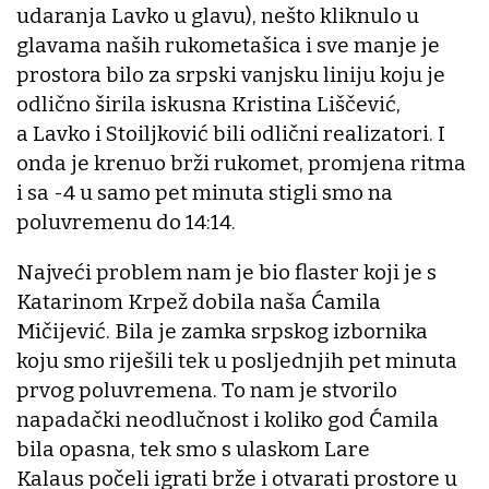
udaranja Lavko u glavu), nešto kliknulo u
glavama naših rukometašica i sve manje je
prostora bilo za srpski vanjsku liniju koju je
odlično širila iskusna Kristina Liščević,
a Lavko i Stoiljković bili odlični realizatori. I
onda je krenuo brži rukomet, promjena ritma
i sa -4 u samo pet minuta stigli smo na
poluvremenu do 14:14.
Najveći problem nam je bio flaster koji je s
Katarinom Krpež dobila naša Ćamila
Mičijević. Bila je zamka srpskog izbornika
koju smo riješili tek u posljednjih pet minuta
prvog poluvremena. To nam je stvorilo
napadački neodlučnost i koliko god Ćamila
bila opasna, tek smo s ulaskom Lare
Kalaus počeli igrati brže i otvarati prostore u