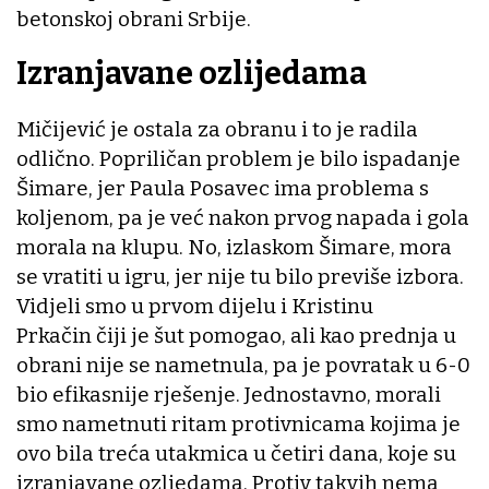
betonskoj obrani Srbije.
Izranjavane ozlijedama
Mičijević je ostala za obranu i to je radila
odlično. Popriličan problem je bilo ispadanje
Šimare, jer Paula Posavec ima problema s
koljenom, pa je već nakon prvog napada i gola
morala na klupu. No, izlaskom Šimare, mora
se vratiti u igru, jer nije tu bilo previše izbora.
Vidjeli smo u prvom dijelu i Kristinu
Prkačin čiji je šut pomogao, ali kao prednja u
obrani nije se nametnula, pa je povratak u 6-0
bio efikasnije rješenje. Jednostavno, morali
smo nametnuti ritam protivnicama kojima je
ovo bila treća utakmica u četiri dana, koje su
izranjavane ozljedama. Protiv takvih nema