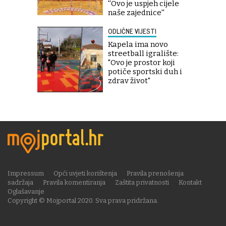
''Ovo je uspjeh cijele
naše zajednice''
ODLIČNE VIJESTI
Kapela ima novo
streetball igralište:
"Ovo je prostor koji
potiče sportski duh i
zdrav život"
Impressum
Opći uvjeti korištenja
Pravila prenošenja
sadržaja
Pravila komentiranja
Zaštita privatnosti
Kontakt
Oglašavanje
Copyright © Mojportal 2020. Sva prava pridržana.