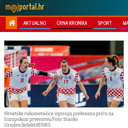
AKTUALNO
CRNA KRONIKA
SPORT
M
Hrvatske rukometašice ispisuju prekrasnu priču na
Europskom prvenstvu/Foto: Stanko
Gruden/kolektiff/HRS