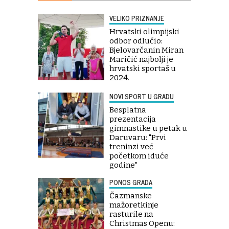
VELIKO PRIZNANJE
Hrvatski olimpijski
odbor odlučio:
Bjelovarčanin Miran
Maričić najbolji je
hrvatski sportaš u
2024.
NOVI SPORT U GRADU
Besplatna
prezentacija
gimnastike u petak u
Daruvaru: "Prvi
treninzi već
početkom iduće
godine"
PONOS GRADA
Čazmanske
mažoretkinje
rasturile na
Christmas Openu: