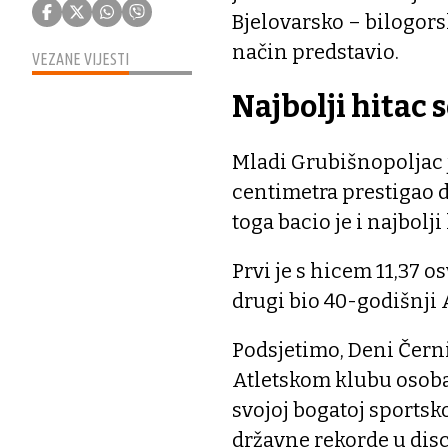
Bjelovarsko – bilogors
način predstavio.
VEZANE VIJESTI
Najbolji hitac 
Mladi Grubišnopoljac j
centimetra prestigao 
toga bacio je i najbolji
Prvi je s hicem 11,37 
drugi bio 40-godišnji 
Podsjetimo, Deni Černi
Atletskom klubu osoba 
svojoj bogatoj sportsko
državne rekorde u disc