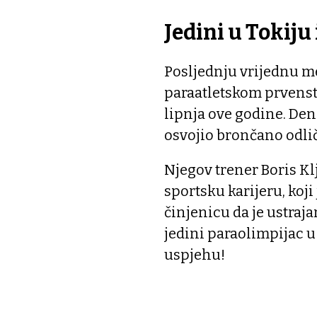
Jedini u Tokiju
Posljednju vrijednu me
paraatletskom prvenst
lipnja ove godine. Deni
osvojio brončano odlič
Njegov trener Boris Klj
sportsku karijeru, koj
činjenicu da je ustraj
jedini paraolimpijac 
uspjehu!