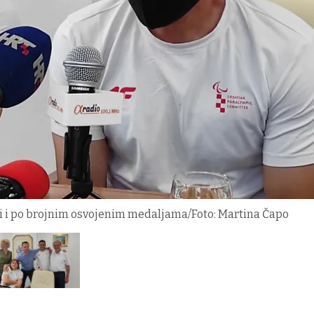
 vidi i po brojnim osvojenim medaljama/Foto: Martina Čapo