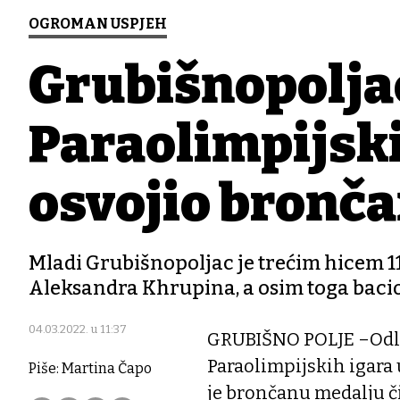
OGROMAN USPJEH
Grubišnopoljac
Paraolimpijsk
osvojio bronč
Mladi Grubišnopoljac je trećim hicem 11
Aleksandra Khrupina, a osim toga bacio je
04.03.2022. u 11:37
GRUBIŠNO POLJE –Odlič
Paraolimpijskih igara 
Piše: Martina Čapo
je brončanu medalju či