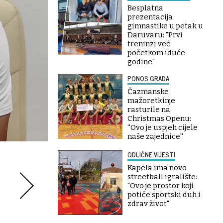
Besplatna
prezentacija
gimnastike u petak u
Daruvaru: "Prvi
treninzi već
početkom iduće
godine"
PONOS GRADA
Čazmanske
mažoretkinje
rasturile na
Christmas Openu:
''Ovo je uspjeh cijele
naše zajednice''
ODLIČNE VIJESTI
Kapela ima novo
streetball igralište:
"Ovo je prostor koji
potiče sportski duh i
zdrav život"