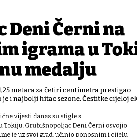
 Deni Černi na
im igrama u Tok
anu medalju
,25 metara za četiri centimetra prestigao
 i najbolji hitac sezone. Čestitke cijeloj e
ne vijesti danas su stigle s
u Tokiju. Grubišnopoljac Deni Černi osvojio
me je uz svoj grad, učinio ponosnim i cijelu