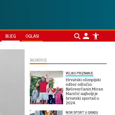
BIJEG
OGLASI
NAJNOVIJE
VELIKO PRIZNANJE
Hrvatski olimpijski
odbor odlučio:
Bjelovarčanin Miran
Maričić najbolji je
hrvatski sportaš u
2024.
NOVI SPORT U GRADU