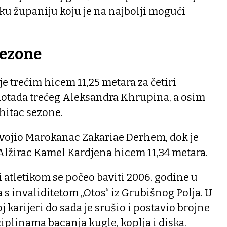
ku županiju koju je na najbolji mogući
sezone
e trećim hicem 11,25 metara za četiri
dotada trećeg Aleksandra Khrupina, a osim
 hitac sezone.
osvojio Marokanac Zakariae Derhem, dok je
Alžirac Kamel Kardjena hicem 11,34 metara.
 atletikom se počeo baviti 2006. godine u
s invaliditetom „Otos“ iz Grubišnog Polja. U
j karijeri do sada je srušio i postavio brojne
iplinama bacanja kugle, koplja i diska.