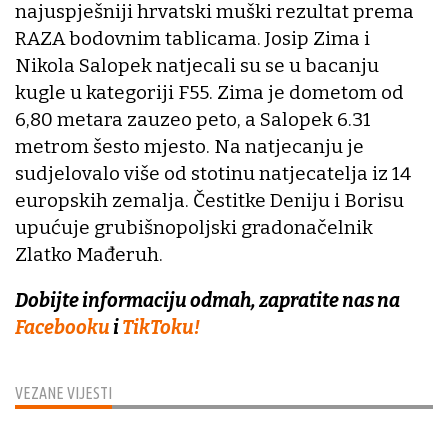
najuspješniji hrvatski muški rezultat prema
RAZA bodovnim tablicama. Josip Zima i
Nikola Salopek natjecali su se u bacanju
kugle u kategoriji F55. Zima je dometom od
6,80 metara zauzeo peto, a Salopek 6.31
metrom šesto mjesto. Na natjecanju je
sudjelovalo više od stotinu natjecatelja iz 14
europskih zemalja. Čestitke Deniju i Borisu
upućuje grubišnopoljski gradonačelnik
Zlatko Mađeruh.
Dobijte informaciju odmah, zapratite nas na
Facebooku
i
TikToku!
VEZANE VIJESTI