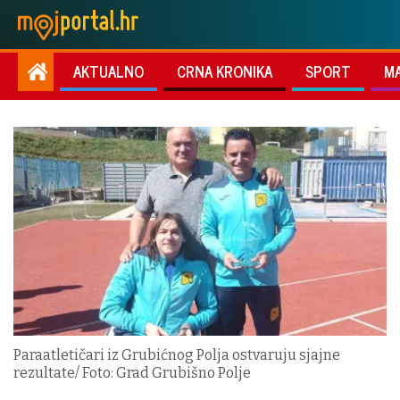
AKTUALNO
CRNA KRONIKA
SPORT
M
Paraatletičari iz Grubićnog Polja ostvaruju sjajne
rezultate/ Foto: Grad Grubišno Polje