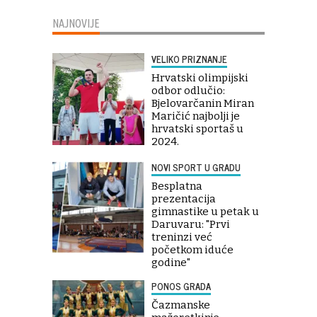
NAJNOVIJE
VELIKO PRIZNANJE
Hrvatski olimpijski
odbor odlučio:
Bjelovarčanin Miran
Maričić najbolji je
hrvatski sportaš u
2024.
NOVI SPORT U GRADU
Besplatna
prezentacija
gimnastike u petak u
Daruvaru: "Prvi
treninzi već
početkom iduće
godine"
PONOS GRADA
Čazmanske