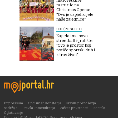
mažoretkinje
rasturile na
Christmas Openu:
''Ovo je uspjeh cijele
naše zajednice''
ODLIČNE VIJESTI
Kapela ima novo
streetball igralište:
"Ovo je prostor koji
potiče sportski duh i
zdrav život"
Impressum
Opći uvjeti korištenja
Pravila prenošenja
sadržaja
Pravila komentiranja
Zaštita privatnosti
Kontakt
Oglašavanje
Copyright © Mojportal 2020. Sva prava pridržana.