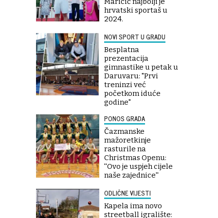
Maričić najbolji je
hrvatski sportaš u
2024.
NOVI SPORT U GRADU
Besplatna
prezentacija
gimnastike u petak u
Daruvaru: "Prvi
treninzi već
početkom iduće
godine"
PONOS GRADA
Čazmanske
mažoretkinje
rasturile na
Christmas Openu:
''Ovo je uspjeh cijele
naše zajednice''
ODLIČNE VIJESTI
Kapela ima novo
streetball igralište: