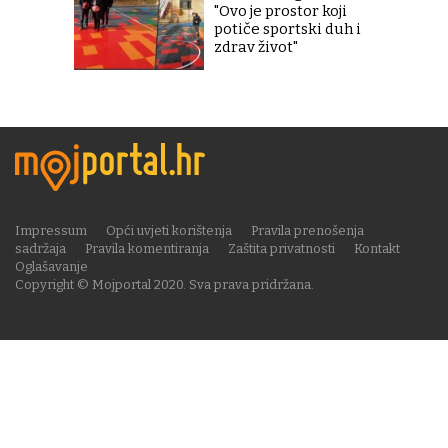
"Ovo je prostor koji
potiče sportski duh i
zdrav život"
Impressum
Opći uvjeti korištenja
Pravila prenošenja
sadržaja
Pravila komentiranja
Zaštita privatnosti
Kontakt
Oglašavanje
Copyright © Mojportal 2020. Sva prava pridržana.