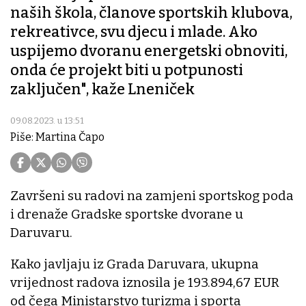
naših škola, članove sportskih klubova,
rekreativce, svu djecu i mlade. Ako
uspijemo dvoranu energetski obnoviti,
onda će projekt biti u potpunosti
zaključen", kaže Lneniček
09.08.2023. u 13:51
Piše: Martina Čapo
Završeni su radovi na zamjeni sportskog poda
i drenaže Gradske sportske dvorane u
Daruvaru.
Kako javljaju iz Grada Daruvara, ukupna
vrijednost radova iznosila je 193.894,67 EUR
od čega Ministarstvo turizma i sporta