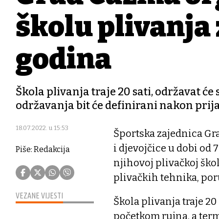
školu plivanja 
godina
Škola plivanja traje 20 sati, održavat ć
održavanja bit će definirani nakon prija
18.07.2022. u 15:53
Športska zajednica Gr
i djevojčice u dobi od 
Piše: Redakcija
njihovoj plivačkoj škol
plivačkih tehnika, po
VEZANE VIJESTI
Škola plivanja traje 20
početkom rujna, a term