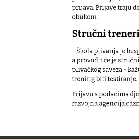
prijava. Prijave traju d
obukom.
Stručni trener
- Škola plivanja je be
a provodit će je stru
plivačkog saveza - ka
trening biti testiranje.
Prijavu s podacima dje
razvojna.agencija.ca