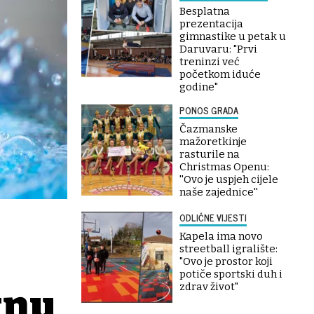
Besplatna
prezentacija
gimnastike u petak u
Daruvaru: "Prvi
treninzi već
početkom iduće
godine"
PONOS GRADA
Čazmanske
mažoretkinje
rasturile na
Christmas Openu:
''Ovo je uspjeh cijele
naše zajednice''
ODLIČNE VIJESTI
Kapela ima novo
streetball igralište:
"Ovo je prostor koji
potiče sportski duh i
zdrav život"
tnu