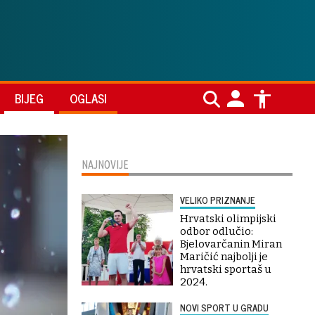
BIJEG
OGLASI
NAJNOVIJE
VELIKO PRIZNANJE
Hrvatski olimpijski
odbor odlučio:
Bjelovarčanin Miran
Maričić najbolji je
hrvatski sportaš u
2024.
NOVI SPORT U GRADU