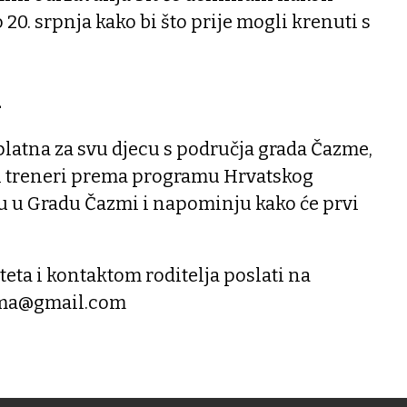
o 20. srpnja kako bi što prije mogli krenuti s
i
splatna za svu djecu s područja grada Čazme,
čni treneri prema programu Hrvatskog
žu u Gradu Čazmi i napominju kako će prvi
teta i kontaktom roditelja poslati na
zma@gmail.com