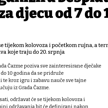
za djecu od 7 do 
e se tijekom kolovoza i početkom rujna, a te
va koje traju do 20. srpnja
ada Čazme poziva sve zainteresirane dječake
7 do 10 godina da se pridruže
i te kroz igru i zabavu nauče sve tajne
ručuju iz Grada Čazme.
 sati, održavat će se tijekom kolovoza i
ini održavanja bit će definirani nakon