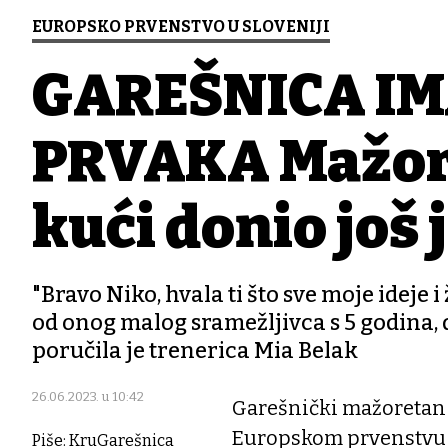
EUROPSKO PRVENSTVO U SLOVENIJI
GAREŠNICA I
PRVAKA Mažore
kući donio još 
"Bravo Niko, hvala ti što sve moje ideje 
od onog malog sramežljivca s 5 godina,
poručila je trenerica Mia Belak
26.06.2023. u 10:42
Garešnički mažoretan 
Europskom prvenstvu 
Piše: KruGarešnica