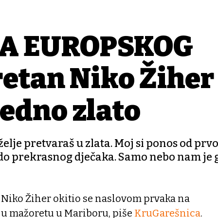
MA EUROPSKOG
tan Niko Žiher
jedno zlato
i želje pretvaraš u zlata. Moj si ponos od prv
 do prekrasnog dječaka. Samo nebo nam je g
Niko Žiher okitio se naslovom prvaka na
u mažoretu u Mariboru, piše
KruGarešnica
.