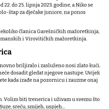
 22. do 25. lipnja 2023. godine, a Niko se
solo-štap za dječake juniore, na ponos
š nekoliko članica Garešničkih mažoretkinja,
azmanskih i Virovitičkih mažoretkinja.
rica
ovno briljiralo i zasluženo nosi zlato kući.
neće dosadit gledat njegove nastupe. Uvijek
jete kada izađe na pozornicu i zauzme onaj
. Volim biti trenerica i uživam u svemu što
Suze, sreću, smijeh, uspjeh...