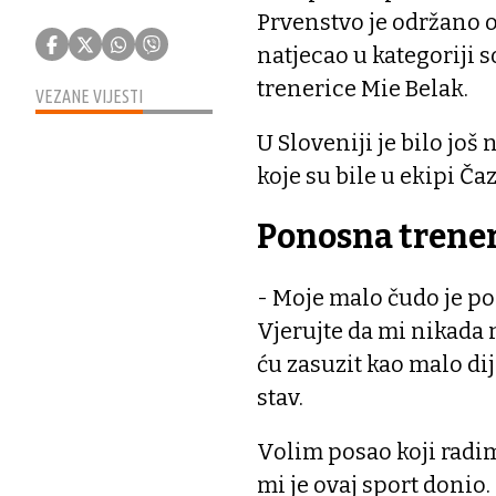
Prvenstvo je održano od
natjecao u kategoriji 
trenerice Mie Belak.
VEZANE VIJESTI
U Sloveniji je bilo jo
koje su bile u ekipi Č
Ponosna trene
- Moje malo čudo je pon
Vjerujte da mi nikada 
ću zasuzit kao malo di
stav.
Volim posao koji radim
mi je ovaj sport donio. 