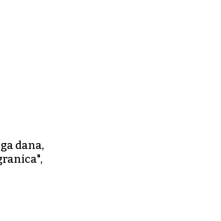
oga dana,
ranica",