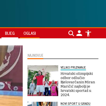
BIJEG
OGLASI
NAJNOVIJE
VELIKO PRIZNANJE
Hrvatski olimpijski
odbor odlučio:
Bjelovarčanin Miran
Maričić najbolji je
hrvatski sportaš u
2024.
NOVI SPORT U GRADU