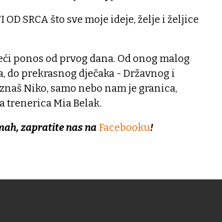
D SRCA što sve moje ideje, želje i željice
veći ponos od prvog dana. Od onog malog
a, do prekrasnog dječaka - Državnog i
znaš Niko, samo nebo nam je granica,
 trenerica Mia Belak.
mah, zapratite nas na
Facebooku
!