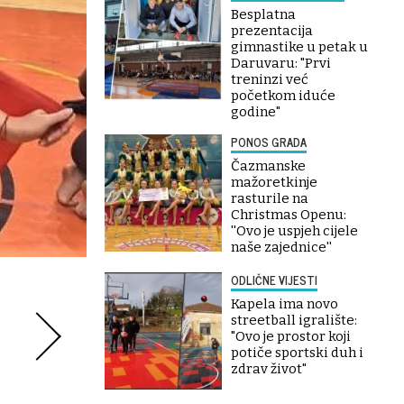
Besplatna
prezentacija
gimnastike u petak u
Daruvaru: "Prvi
treninzi već
početkom iduće
godine"
PONOS GRADA
Čazmanske
mažoretkinje
rasturile na
Christmas Openu:
''Ovo je uspjeh cijele
naše zajednice''
ODLIČNE VIJESTI
Kapela ima novo
streetball igralište:
"Ovo je prostor koji
potiče sportski duh i
zdrav život"