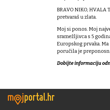
BRAVO NIKO, HVALA TI O
pretvaraš u zlata.
Moj si ponos. Moj naj
sramežljivca s 5 godin
Europskog prvaka. Ma 
poručila je preponosna
Dobijte informaciju od