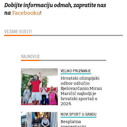
Dobijte informaciju odmah, zapratite nas
na
Facebooku
!
VEZANE VIJESTI
NAJNOVIJE
VELIKO PRIZNANJE
Hrvatski olimpijski
odbor odlučio:
Bjelovarčanin Miran
Maričić najbolji je
hrvatski sportaš u
2024.
NOVI SPORT U GRADU
Besplatna
prezentacija