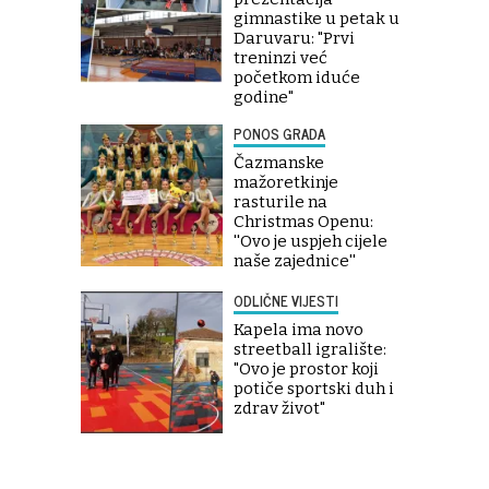
gimnastike u petak u
Daruvaru: "Prvi
treninzi već
početkom iduće
godine"
PONOS GRADA
Čazmanske
mažoretkinje
rasturile na
Christmas Openu:
''Ovo je uspjeh cijele
naše zajednice''
ODLIČNE VIJESTI
Kapela ima novo
streetball igralište:
"Ovo je prostor koji
potiče sportski duh i
zdrav život"