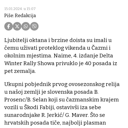
15.01.2024. u 15:07
Piše: Redakcija
Ljubitelji oktana i brzine doista su imali u
čemu uživati proteklog vikenda u Čazmi i
okolnim mjestima. Naime, 4. izdanje Delta
Winter Rally Showa privuklo je 40 posada iz
pet zemalja.
Ukupni pobjednik prvog ovosezonskog relija
u našoj zemlji je slovenska posada B.
Prosenc/B. Selan koji su čazmanskim krajem
vozili u Škodi Fabiji, ostavivši iza sebe
sunarodnjake R. Jerkić/ G. Maver. Što se
hrvatskih posada tiče, najbolji plasman