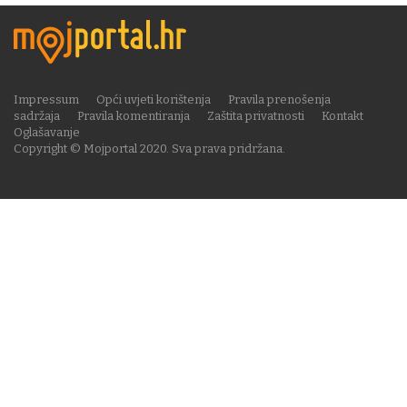
Impressum
Opći uvjeti korištenja
Pravila prenošenja
sadržaja
Pravila komentiranja
Zaštita privatnosti
Kontakt
Oglašavanje
Copyright © Mojportal 2020. Sva prava pridržana.